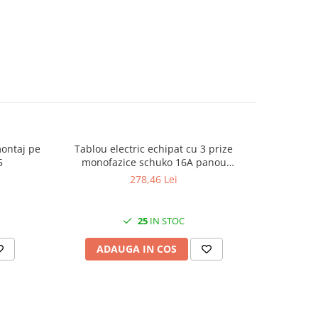
montaj pe
Tablou electric echipat cu 3 prize
Manson i
5
monofazice schuko 16A panou
fire de la 16mm²​​​​
organizare de santier cu sigurante IP54
278,46 Lei
25
IN STOC
ADAUGA IN COS
AD