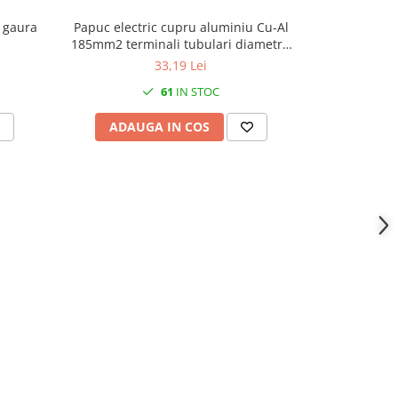
 gaura
Papuc electric cupru aluminiu Cu-Al
Papuc cupru
185mm2 terminali tubulari diametru
de 8
gaura 17mm lungime 135mm
33,19 Lei
61
IN STOC
ADAUGA IN COS
ADAU