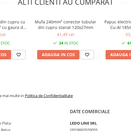
ALTI CLIENTI AU CUMPARAT
din cupru cu
Mufa 240mm² conector tubular
Papuc electri
 cu gaura de
din cupru stanat 120x27mm
Cu-Al 185
m
tubulari dia
Lei
41,49 Lei
33
lungi
 STOC
24
IN STOC
6
COS
ADAUGA IN COS
ADAUGA I
la mai multe in
Politica de Confidentialitate
DATE COMERCIALE
 Plata
LEDO LINE SRL
e Retur
J2019002020055