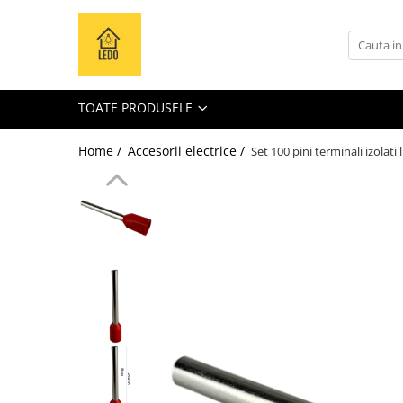
Toate Produsele
Becuri
TOATE PRODUSELE
Becuri LED
Tuburi LED
Home /
Accesorii electrice /
Set 100 pini terminali izolat
Tablouri electrice
Tablouri metalice
Dulapuri metalice
Tablouri din plastic
Tablouri organizare de santier
Accesorii tablouri electrice
Aparataj tablouri electrice
Sigurante automate
Sigurante fuzibile