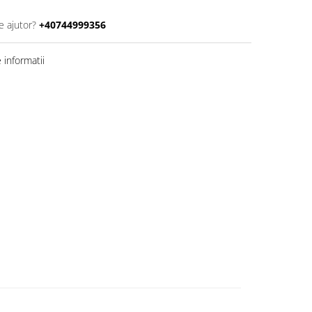
e ajutor?
+40744999356
informatii