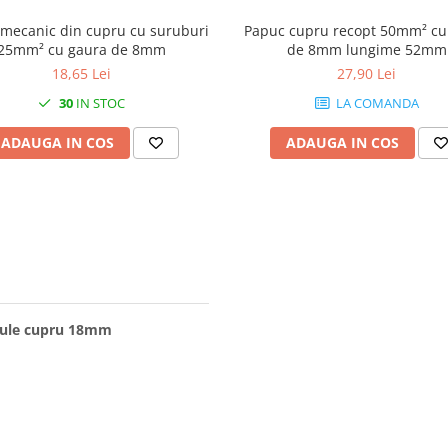
mecanic din cupru cu suruburi
Papuc cupru recopt 50mm² cu
25mm² cu gaura de 8mm
de 8mm lungime 52mm
18,65 Lei
27,90 Lei
30
IN STOC
LA COMANDA
ADAUGA IN COS
ADAUGA IN COS
ferule cupru 18mm