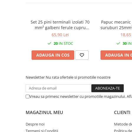
Set 25 pini terminali izolati 70
Papuc mecanic 
mm² galbeni ferule cupru
suruburi 25mm²
37.5mm
8m
65,90 Lei
18,65 
20
IN STOC
30
IN
ADAUGA IN COS
ADAUGA IN 
Newsletter
Nu rata ofertele si promotiile noastre
Vreau sa primesc newsletter cu promotiile magazinului. Af
MAGAZINUL MEU
CLIENTI
Despre noi
Metode de
Termeni si Conditii
Politica d