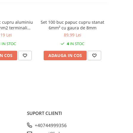
c cupru aluminiu
Set 100 buc papuc cupru stanat
Pini tubul
mm2 terminali
6mm² cu gaura de 8mm
papuci el
metru gaura 17mm
se
,19 Lei
89,99 Lei
me 135mm
1
IN STOC
4
IN STOC
N COS
ADAUGA IN COS
ADAUG
SUPORT CLIENTI
+40744999356