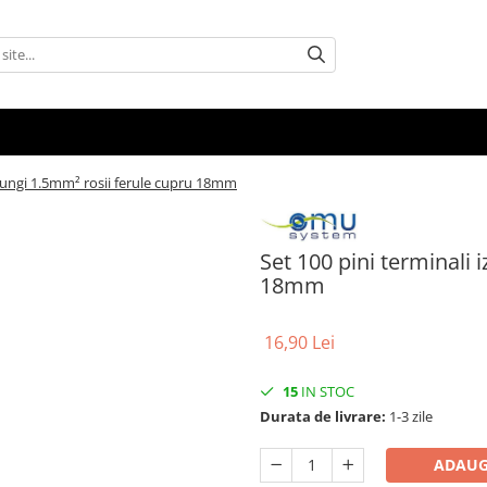
i lungi 1.5mm² rosii ferule cupru 18mm
Set 100 pini terminali 
18mm
16,90 Lei
15
IN STOC
Durata de livrare:
1-3 zile
ADAUG