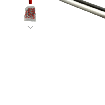
Contactoare si relee
Intrerupatoare pentru tablouri
electrice
Alte aparataje
Lampi
Industriale
Proiectoare
Stradale
Aplice si plafoniere
Panouri LED
Spoturi
Accesorii lampi
Distribuie
Banda led si accesorii
pe
Facebook
Prelungitoare
Prelungitoare casnice