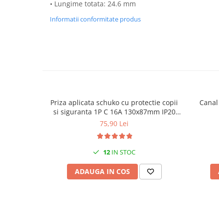
• Lungime totata: 24.6 mm
Canal cablu metalic din sarma
Informatii conformitate produs
Tuburi rigide din plastic PVC
bergman
Prize si fise electrice
Accesorii electrice
Produse noi
Fotovoltaice
Priza aplicata schuko cu protectie copii
Canal
Intrerupatoarea industriale
si siguranta 1P C 16A 130x87mm IP20
Sisteme de impamantare -
230V AC 50/60Hz
75,90 Lei
paratrasnet
12
IN STOC
ADAUGA IN COS