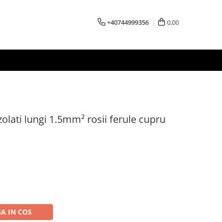
+40744999356
0,00
izolati lungi 1.5mm² rosii ferule cupru
A IN COS