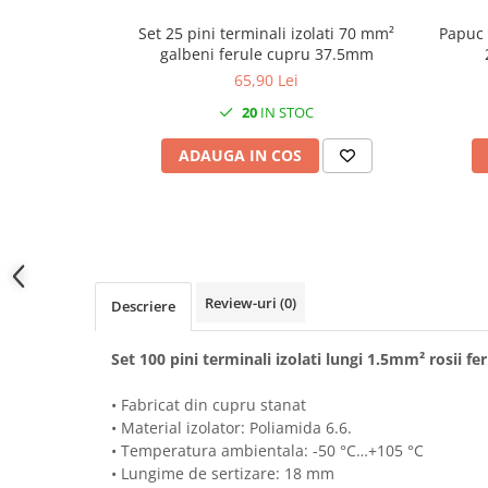
Prelungitoare pe tambur
Set 25 pini terminali izolati 70 mm²
Papuc 
Prelungitoare industriale
galbeni ferule cupru 37.5mm
65,90 Lei
Distribuitoare de curent
20
IN STOC
Cleme
Cleme pe sina DIN
ADAUGA IN COS
Cleme diverse
Papuci si mufe
Doze electrice
Doze aplicate
Review-uri
(0)
Doze din plastic
Descriere
Doze aluminiu
Set 100 pini terminali izolati lungi 1.5mm² rosii 
Doze incastrate
Prize si fise trifazice
• Fabricat din cupru stanat
Trasee electrice
• Material izolator: Poliamida 6.6.
• Temperatura ambientala: -50 °C…+105 °C​​​​​​
Canal cablu plastic PVC
• Lungime de sertizare: 18 mm
Canal cablu metalic perforat