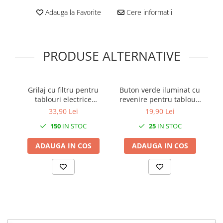
Adauga la Favorite
Cere informatii
PRODUSE ALTERNATIVE
Grilaj cu filtru pentru
Buton verde iluminat cu
Izo
tablouri electrice
revenire pentru tablouri
M
120x120mm IP54
electrice 1NO 6A 1W 230V
33,90 Lei
19,90 Lei
150
IN STOC
25
IN STOC
ADAUGA IN COS
ADAUGA IN COS