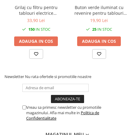
Grilaj cu filtru pentru
Buton verde iluminat cu
tablouri electrice
revenire pentru tablouri
120x120mm IP54
electrice 1NO 6A 1W 230V
33,90 Lei
19,90 Lei
150
IN STOC
25
IN STOC
ADAUGA IN COS
ADAUGA IN COS
Newsletter
Nu rata ofertele si promotiile noastre
Vreau sa primesc newsletter cu promotiile
magazinului. Afla mai multe in
Politica de
Confidentialitate
MAGAZINUL MEU