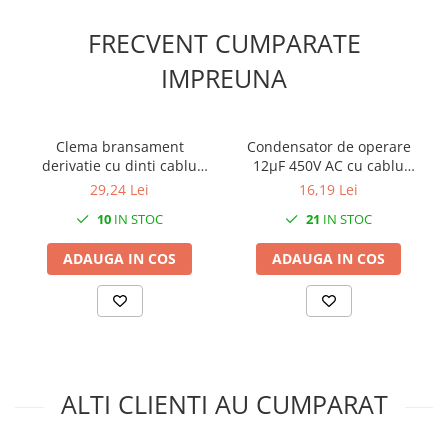
FRECVENT CUMPARATE
IMPREUNA
Clema bransament
Condensator de operare
derivatie cu dinti cablu
12μF 450V AC cu cablu
aerian 16-95/ 4-35mm² 1kV
șurub M8 cu piulita fir de
29,24 Lei
16,19 Lei
20cm
10
IN STOC
21
IN STOC
ADAUGA IN COS
ADAUGA IN COS
ALTI CLIENTI AU CUMPARAT