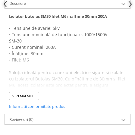
Descriere
Izolator butoias SM30 filet M6 inaltime 30mm 200A
• Tensiune de avarie: 5kV
• Tensiune nominală de funcționare: 1000/1500V
SM-30
• Curent nominal: 200A
• Înălțime: 30mm
• Filet: M6
Soluția ideală pentru conexiuni electrice sigure și izolate
cu Izolatorul Butoiaș SM30. Cu o înălțime de 30mm și filet
M6, acest izolator este proiectat pentru a asigura
protecție în medii cu cerințe stricte de izolație. Indiferent
VEZI MAI MULT
dacă este vorba de aplicații industriale sau proiecte DIY,
acest izolator de înaltă calitate poate suporta curenti de
Informatii conformitate produs
până la 200A, oferind o conexiune fiabilă. Eficiența sa
este sporită de designul compact și materialele durabile
Review-uri
(0)
folosite.Simplu de instalat și extrem de util.