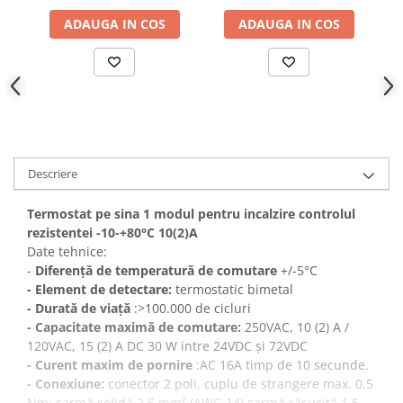
ADAUGA IN COS
ADAUGA IN COS
Canal cablu metalic din sarma
Tuburi rigide din plastic PVC
bergman
Prize si fise electrice
Accesorii electrice
Produse noi
Fotovoltaice
Descriere
Intrerupatoarea industriale
Termostat pe sina 1 modul pentru incalzire controlul
Sisteme de impamantare -
rezistentei -10-+80°C 10(2)A
paratrasnet
Date tehnice:
-
Diferență de temperatură de comutare
+/-5°C
- Element de detectare:
termostatic bimetal
-
Durată de viață
:>100.000 de cicluri
-
Capacitate maximă de comutare:
250VAC, 10 (2) A /
120VAC, 15 (2) A DC 30 W intre 24VDC și 72VDC
-
Curent maxim de pornire
:AC 16A timp de 10 secunde.
-
Conexiune:
conector 2 poli, cuplu de strangere max. 0,5
Nm: sarmă solidă 2,5 mm² (AWG 14) sarmă răsucită 1,5