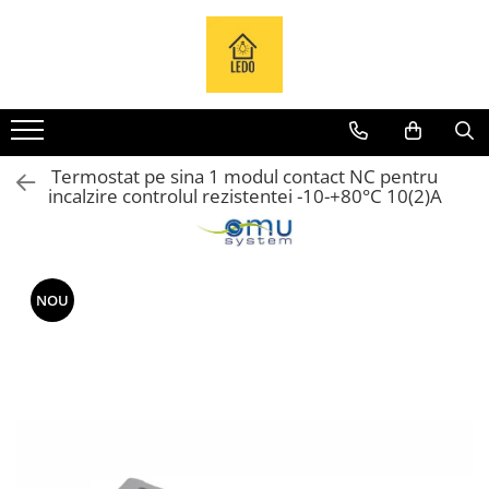
Toate Produsele
Becuri
Becuri LED
Termostat pe sina 1 modul contact NC pentru
Tuburi LED
incalzire controlul rezistentei -10-+80°C 10(2)A
Tablouri electrice
Tablouri metalice
Dulapuri metalice
NOU
Tablouri din plastic
Tablouri organizare de santier
Accesorii tablouri electrice
Aparataj tablouri electrice
Sigurante automate
Sigurante fuzibile