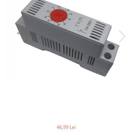
Contactoare si relee
Intrerupatoare pentru tablouri
electrice
Alte aparataje
Lampi
Industriale
Proiectoare
Stradale
Aplice si plafoniere
Panouri LED
Spoturi
Accesorii lampi
Banda led si accesorii
Prelungitoare
Prelungitoare casnice
46,99 Lei