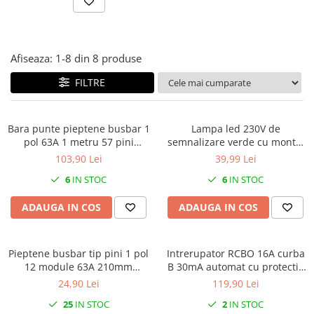
Contactoare si relee
Intrerupatoare pentru tablouri
electrice
Afiseaza:
1-
8
din
8
produse
Alte aparataje
FILTRE
Lampi
Industriale
Bara punte pieptene busbar 1
Lampa led 230V de
Proiectoare
pol 63A 1 metru 57 pini
semnalizare verde cu montaj
Stradale
pentru conexiuni sigurante
pe sina in tablouri electrice
103,90 Lei
39,99 Lei
IP20
Aplice si plafoniere
6
IN STOC
6
IN STOC
Panouri LED
ADAUGA IN COS
ADAUGA IN COS
Spoturi
Accesorii lampi
Pieptene busbar tip pini 1 pol
Intrerupator RCBO 16A curba
Banda led si accesorii
12 module 63A 210mm
B 30mA automat cu protectie
10mm²
diferentiala 1 modul 1P+N 6kA
Prelungitoare
24,90 Lei
119,90 Lei
IP20
Prelungitoare casnice
25
IN STOC
2
IN STOC