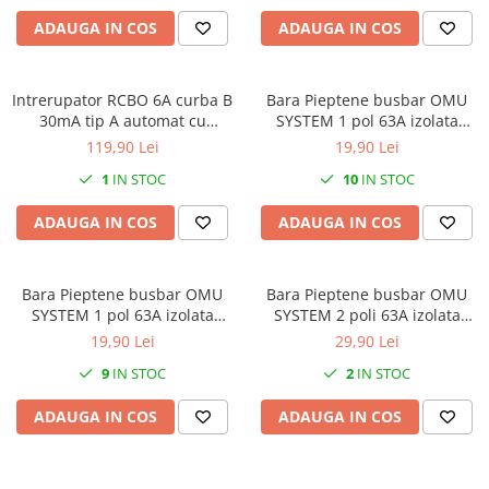
Prelungitoare pe tambur
ADAUGA IN COS
ADAUGA IN COS
Prelungitoare industriale
Distribuitoare de curent
Intrerupator RCBO 6A curba B
Bara Pieptene busbar OMU
Cleme
30mA tip A automat cu
SYSTEM 1 pol 63A izolata
protectie diferentiala 1 modul
210mm 10mm² tip pini , 12
Cleme pe sina DIN
119,90 Lei
19,90 Lei
1P+N 6kA IP20
module pentru conexiuni
Cleme diverse
1
IN STOC
10
IN STOC
electrice 230/400V AC
Papuci si mufe
ADAUGA IN COS
ADAUGA IN COS
Doze electrice
Doze aplicate
Bara Pieptene busbar OMU
Bara Pieptene busbar OMU
Doze din plastic
SYSTEM 1 pol 63A izolata
SYSTEM 2 poli 63A izolata
Doze aluminiu
210mm 10mm² tip U / furca ,
210mm 10mm² tip pini , 12
19,90 Lei
29,90 Lei
12 module pentru conexiuni
module pentru conexiuni
Doze incastrate
9
IN STOC
2
IN STOC
electrice 230/400V AC
electrice 230/400V AC
Prize si fise trifazice
ADAUGA IN COS
ADAUGA IN COS
Trasee electrice
Canal cablu plastic PVC
Canal cablu metalic perforat