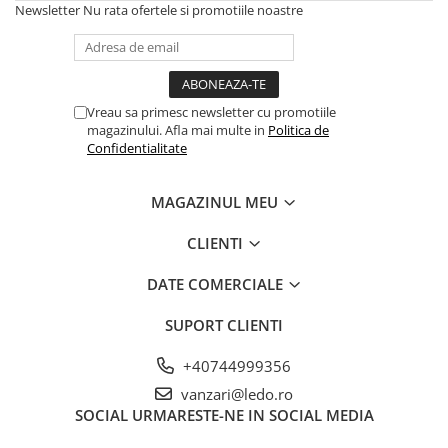
Newsletter
Nu rata ofertele si promotiile noastre
Canal cablu metalic din sarma
Tuburi rigide din plastic PVC
bergman
Prize si fise electrice
Vreau sa primesc newsletter cu promotiile
magazinului. Afla mai multe in
Politica de
Accesorii electrice
Confidentialitate
Produse noi
Fotovoltaice
MAGAZINUL MEU
Intrerupatoarea industriale
Sisteme de impamantare -
CLIENTI
paratrasnet
DATE COMERCIALE
SUPORT CLIENTI
+40744999356
vanzari@ledo.ro
SOCIAL
URMARESTE-NE IN SOCIAL MEDIA