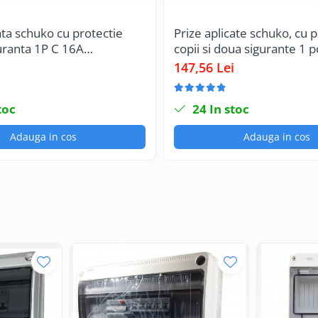
ata schuko cu protectie
Prize aplicate schuko, cu p
guranta 1P C 16A
copii si doua sigurante 1 
 IP20 230V AC 50/60Hz
147,56 Lei
toc
24
In stoc
Adauga in cos
Adauga in cos