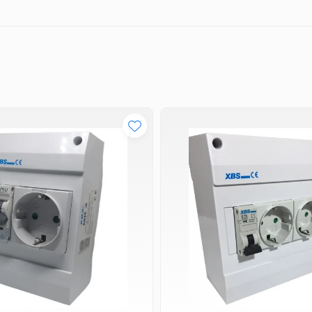
rea practică și sigură pentru profesioniștii care au nevoie 