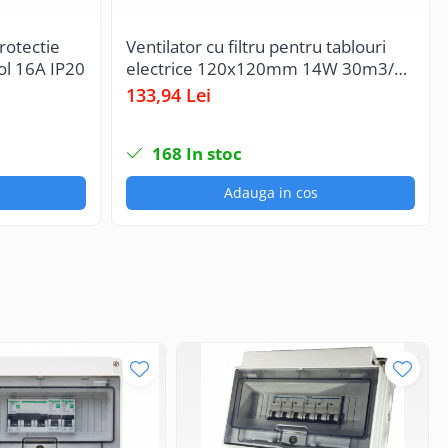
rotectie
Ventilator cu filtru pentru tablouri
pol 16A IP20
electrice 120x120mm 14W 30m3/h
230V IP54
133,94 Lei
168
In stoc
Adauga in cos