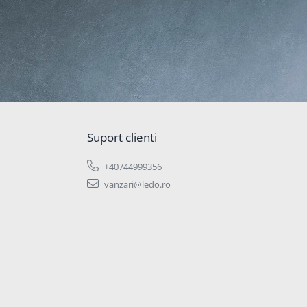
Suport clienti
+40744999356
vanzari@ledo.ro