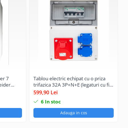
er 7
Tablou electric echipat cu o priza
P
eider
trifazica 32A 3P+N+E (legaturi cu fir
p
cu 2 prize
MYF / H07V-K 4mm² ) si 2 prize
e
599,90 Lei
5
P54
monofazice schuko 16A (legaturi cu
o
6
In stoc
fir MYF / H07V-K 2.5mm² )
p
precablat, cu sigurante SCHNEIDER
Adauga in cos