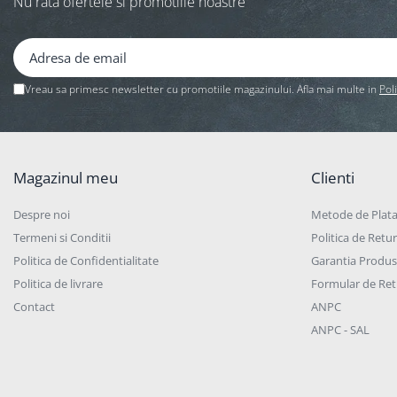
Nu rata ofertele si promotiile noastre
Vreau sa primesc newsletter cu promotiile magazinului. Afla mai multe in
Pol
Magazinul meu
Clienti
Despre noi
Metode de Plat
Termeni si Conditii
Politica de Retur
Politica de Confidentialitate
Garantia Produs
Politica de livrare
Formular de Ret
Contact
ANPC
ANPC - SAL