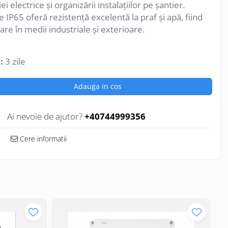
ei electrice și organizării instalațiilor pe șantier.
 IP65 oferă rezistență excelentă la praf și apă, fiind
zare în medii industriale și exterioare.
:
3 zile
Adauga in cos
Ai nevoie de ajutor?
+40744999356
Cere informatii