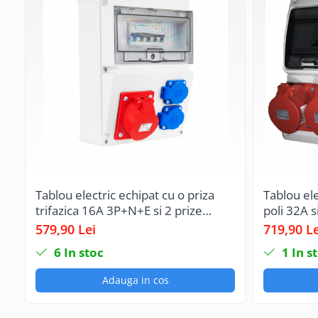
Prelungitoare pe tambur
Prelungitoare industriale
Distribuitoare de curent
Cleme
Cleme pe sina DIN
Cleme diverse
Papuci si mufe
Doze electrice
Doze aplicate
Tablou electric echipat cu o priza
Tablou ele
Doze din plastic
trifazica 16A 3P+N+E si 2 prize
poli 32A s
Doze aluminiu
monofazice schuko 16A precablat,
schuko si
579,90 Lei
719,90 Le
Doze incastrate
cu sigurante SCHNEIDER,
santier pl
6
In stoc
1
In s
organizare de santier, distributie
Prize si fise trifazice
IP44
Trasee electrice
Adauga in cos
Canal cablu plastic PVC
Canal cablu metalic perforat