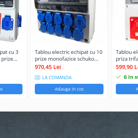
pat cu 3
Tablou electric echipat cu 10
Tablou el
2 prize
prize monofazice schuko
priza tri
si
16A panou organizare de
(legaturi
970,45 Lei
599,90 L
re de
santier cu sigurante IP44
4mm² ) si
6
In s
LA COMANDA
monofazi
(legaturi
os
Adauga in cos
A
2.5mm² ) 
sigurant