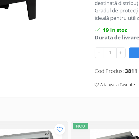
destinată distribuți
Gradul de protecție
ideală pentru utili
19
In stoc
Durata de livrare
Cod Produs:
3811
Adauga la Favorite
NOU