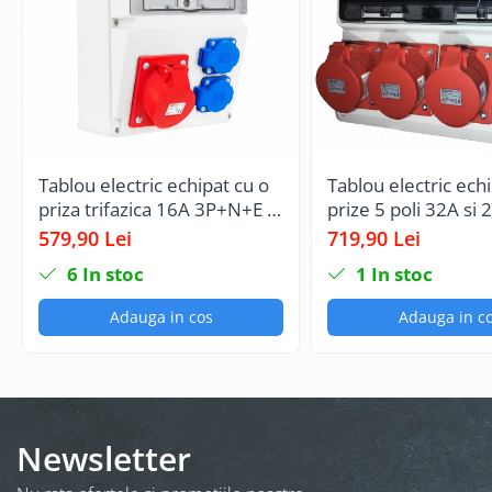
Tablou electric echipat cu o
Tablou electric echi
priza trifazica 16A 3P+N+E si
prize 5 poli 32A si 
2 prize monofazice schuko
monofazice schuko 
579,90 Lei
719,90 Lei
16A precablat, cu sigurante
sigurante organiza
6
In stoc
1
In stoc
SCHNEIDER, organizare de
santier plastic IP44
santier, distributie IP44
Adauga in cos
Adauga in c
Newsletter