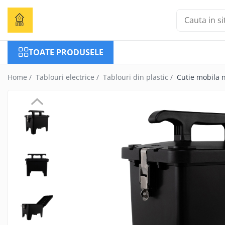
Toate Produsele
TOATE PRODUSELE
Becuri
Becuri LED
Home /
Tablouri electrice /
Tablouri din plastic /
Cutie mobila n
Tuburi LED
Tablouri electrice
Tablouri metalice
Dulapuri metalice
Tablouri din plastic
Tablouri organizare de santier
Accesorii tablouri electrice
Aparataj tablouri electrice
Sigurante automate
Sigurante fuzibile