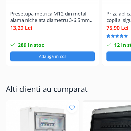
Presetupa metrica M12 din metal
Priza aplic
alama nichelata diametru 3-6.5mm
copii si si
IP68
130x87mm
13,29 Lei
75,90 Lei
289
In stoc
12
In s
Adauga in cos
Alti clienti au cumparat