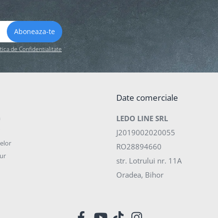
itica de Confidentialitate
Date comerciale
a
LEDO LINE SRL
J2019002020055
elor
RO28894660
ur
str. Lotrului nr. 11A
Oradea, Bihor