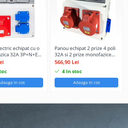
ectric echipat cu o
Panou echipat 2 prize 4 poli
fazica 32A 3P+N+E
32A si 2 prize monofazice
 cu fir MYF / H07V-K
16A tablou electric industrial
ei
566,90 Lei
 2 prize
10 module organizare de
toc
4
In stoc
ce schuko 16A
santier IP44 cu protectie
 cu fir MYF / H07V-K
diferentiala
dauga in cos
Adauga in cos
precablat, cu
e SCHNEIDER