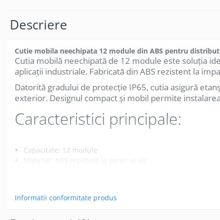
Canal cablu metalic din sarma
Descriere
Tuburi rigide din plastic PVC
bergman
Cutie mobila neechipata 12 module din ABS pentru distributi
Prize si fise electrice
Cutia mobilă neechipată de 12 module este soluția ideal
Accesorii electrice
aplicații industriale. Fabricată din ABS rezistent la impac
Produse noi
Datorită gradului de protecție IP65, cutia asigură etanșei
Fotovoltaice
exterior. Designul compact și mobil permite instalarea
Intrerupatoarea industriale
Caracteristici principale:
Sisteme de impamantare -
paratrasnet
Capacitate: 12 module
Material: ABS rezistent la șocuri și UV
Grad de protecție: IP65
Cutie neechipată – permite configurare personalizată
Vezi mai mult
Ideală pentru distribuție electrică temporară pe șantier
Informatii conformitate produs
Potrivită pentru utilizare în medii industriale și exterioare
Montaj și întreținere ușoară