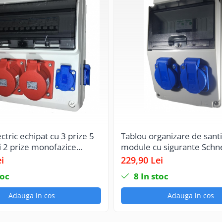
ctric echipat cu 3 prize 5
Tablou organizare de santi
i 2 prize monofazice
module cu sigurante Schn
 sigurante organizare de
curba C precablat echipat 
i
229,90 Lei
astic IP44
monofazice schuko 16A I
toc
8
In stoc
Adauga in cos
Adauga in cos