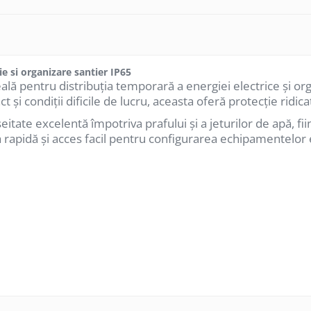
e si organizare santier IP65
ă pentru distribuția temporară a energiei electrice și organ
t și condiții dificile de lucru, aceasta oferă protecție ridica
tate excelentă împotriva prafului și a jeturilor de apă, fiind 
 rapidă și acces facil pentru configurarea echipamentelor e