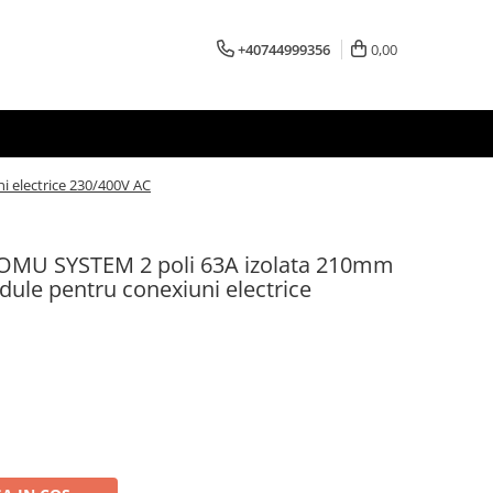
+40744999356
0,00
i electrice 230/400V AC
 OMU SYSTEM 2 poli 63A izolata 210mm
dule pentru conexiuni electrice