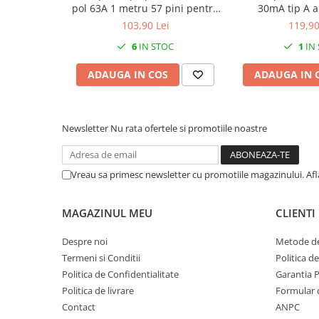
pol 63A 1 metru 57 pini pentru
30mA tip A 
conexiuni sigurante
protectie difere
103,90 Lei
119,90
1P+N 6k
6
IN STOC
1
IN
ADAUGA IN COS
ADAUGA IN 
Newsletter
Nu rata ofertele si promotiile noastre
Vreau sa primesc newsletter cu promotiile magazinului. Af
MAGAZINUL MEU
CLIENTI
Despre noi
Metode de
Termeni si Conditii
Politica d
Politica de Confidentialitate
Garantia 
Politica de livrare
Formular 
Contact
ANPC