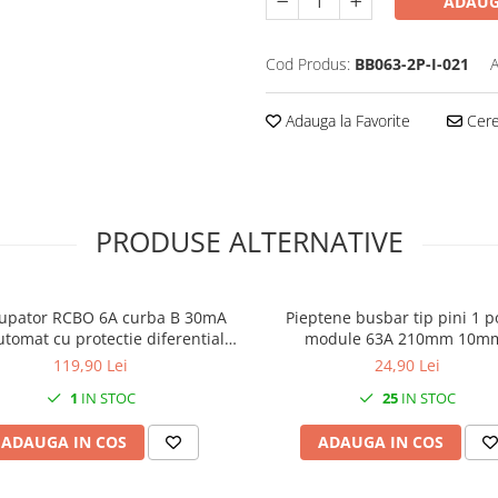
ADAUG
Cod Produs:
BB063-2P-I-021
A
Adauga la Favorite
Cere 
PRODUSE ALTERNATIVE
rupator RCBO 6A curba B 30mA
Pieptene busbar tip pini 1 p
utomat cu protectie diferentiala
module 63A 210mm 10m
1 modul 1P+N 6kA IP20
119,90 Lei
24,90 Lei
1
IN STOC
25
IN STOC
ADAUGA IN COS
ADAUGA IN COS