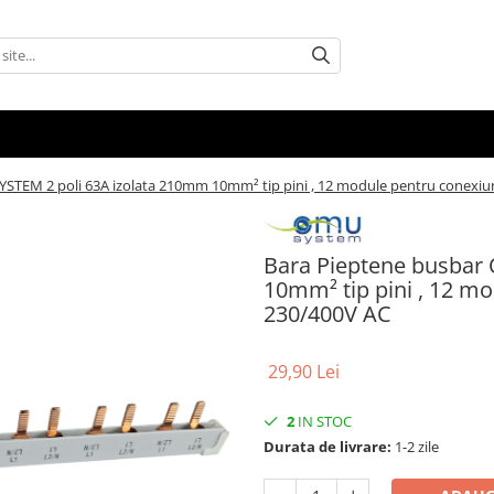
STEM 2 poli 63A izolata 210mm 10mm² tip pini , 12 module pentru conexiun
Bara Pieptene busbar
10mm² tip pini , 12 mo
230/400V AC
29,90 Lei
2
IN STOC
Durata de livrare:
1-2 zile