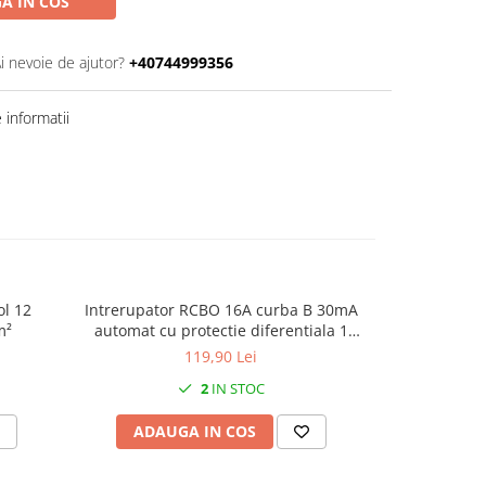
A IN COS
i nevoie de ajutor?
+40744999356
informatii
ol 12
Intrerupator RCBO 16A curba B 30mA
Bara Piepte
m²
automat cu protectie diferentiala 1
pol 63A izola
modul 1P+N 6kA IP20
12 module pe
119,90 Lei
2
IN STOC
ADAUGA IN COS
ADAU