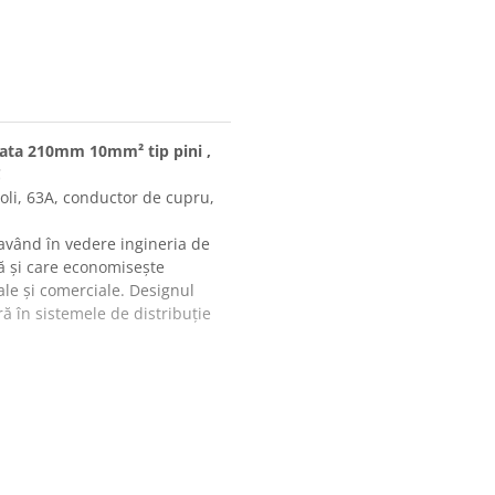
ata 210mm 10mm² tip pini ,
C
oli, 63A, conductor de cupru,
 având în vedere ingineria de
ură și care economisește
ale și comerciale. Designul
ă în sistemele de distribuție