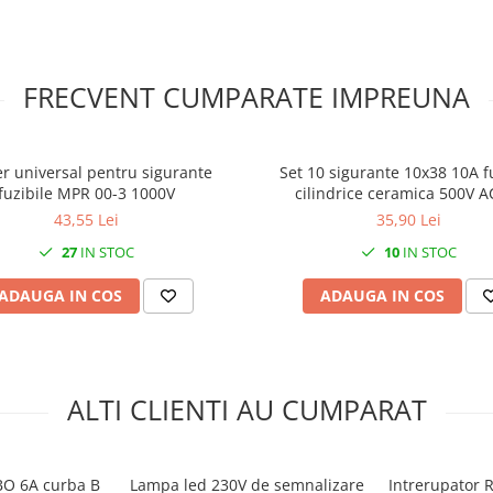
FRECVENT CUMPARATE IMPREUNA
r universal pentru sigurante
Set 10 sigurante 10x38 10A f
și generare minimă de
fuzibile MPR 00-3 1000V
cilindrice ceramica
43,55 Lei
35,90 Lei
ctric și contact
27
IN STOC
10
IN STOC
să
delor internaționale
ADAUGA IN COS
ADAUGA IN COS
lapuri de comutare unde este
tă a energiei.
ALTI CLIENTI AU CUMPARAT
BO 6A curba B
Lampa led 230V de semnalizare
Intrerupator 