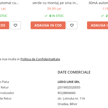
automat cu
verde cu montaj pe sina in
30mA automa
ntiala 1 modul
tablouri electrice IP20
diferentiala 
 Lei
39,99 Lei
119
A IP20
 STOC
6
IN STOC
2
COS
ADAUGA IN COS
ADAUGA I
la mai multe in
Politica de Confidentialitate
DATE COMERCIALE
 Plata
LEDO LINE SRL
e Retur
J2019002020055
Produselor
RO28894660
de Retur
str. Lotrului nr. 11A
Oradea, Bihor