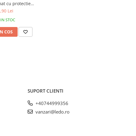
t cu protectie
1 modul 1P+N 6kA
,90 Lei
IP20
IN STOC
N COS
SUPORT CLIENTI
+40744999356
vanzari@ledo.ro