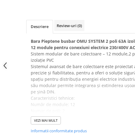
Prelungitoare pe tambur
Prelungitoare industriale
Distribuitoare de curent
Review-uri
(0)
Descriere
Cleme
Cleme pe sina DIN
Bara Pieptene busbar OMU SYSTEM 2 poli 63A izol
12 module pentru conexiuni electrice 230/400V A
Cleme diverse
Sistem modular de bare colectoare – 12 module,2 p
Papuci si mufe
izolație PVC
Sistemul avansat de bare colectoare este proiectat
Doze electrice
precizie și fiabilitatea, pentru a oferi o soluție sig
Doze aplicate
spațiu pentru distribuția energiei electrice industri
Doze din plastic
său modular permite integrarea și extinderea ușoar
pe șină DIN.
Doze aluminiu
Caracteristici tehnice:
Doze incastrate
Număr de module: 12
Prize si fise trifazice
Numar de poli: 2
Metodă de montare: orizontală
Trasee electrice
VEZI MAI MULT
Pas de conectare: 17,8 mm
Canal cablu plastic PVC
Lățime pin: 4 mm
Informatii conformitate produs
Canal cablu metalic perforat