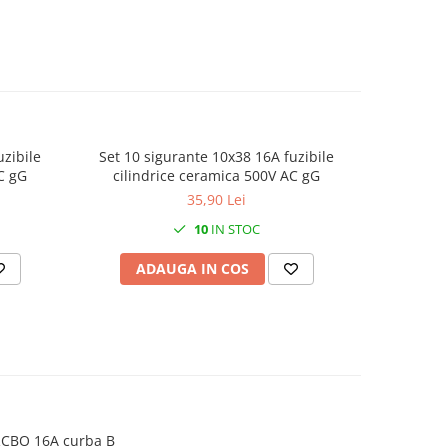
uzibile
Set 10 sigurante 10x38 16A fuzibile
Set 10 s
 500V AC gG
cilindrice ceramica 500V AC gG
35,90 Lei
10
IN STOC
ADAUGA IN COS
AD
RCBO 16A curba B