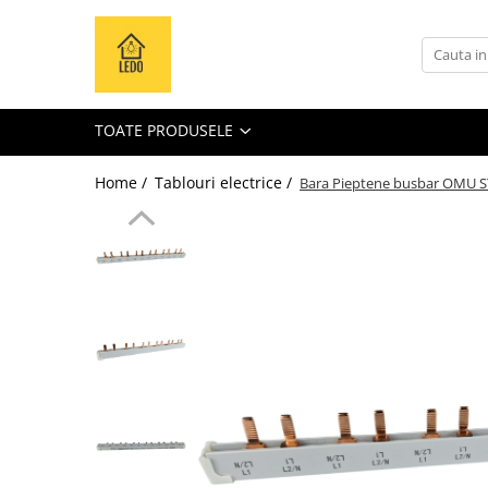
Toate Produsele
Becuri
TOATE PRODUSELE
Becuri LED
Tuburi LED
Home /
Tablouri electrice /
Bara Pieptene busbar OMU SY
Tablouri electrice
Tablouri metalice
Dulapuri metalice
Tablouri din plastic
Tablouri organizare de santier
Accesorii tablouri electrice
Aparataj tablouri electrice
Sigurante automate
Sigurante fuzibile