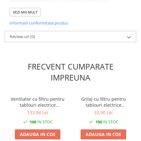
Rezistență de izolație: (20°C)≥2000MΩ.uF(500VDC,60S)
Curent de eroare: 10000AFC (UL810)
Clasa de protectie de siguranta: P0/P2
VEZI MAI MULT
Informatii conformitate produs
Review-uri
(0)
FRECVENT CUMPARATE
IMPREUNA
Ventilator cu filtru pentru
Grilaj cu filtru pentru
tablouri electrice
tablouri electrice
120x120mm 14W 30m3/h
120x120mm IP54
133,94 Lei
33,90 Lei
230V IP54
168
IN STOC
150
IN STOC
ADAUGA IN COS
ADAUGA IN COS