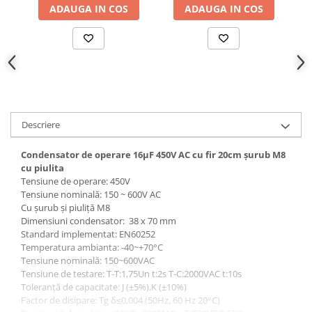
ADAUGA IN COS
ADAUGA IN COS
Descriere
Condensator de operare 16μF 450V AC cu fir 20cm șurub M8
cu piulita
Tensiune de operare: 450V
Tensiune nominală: 150 ~ 600V AC
Cu șurub și piuliță M8
Dimensiuni condensator: 38 x 70 mm
Standard implementat: EN60252
Temperatura ambianta: -40~+70°C
Tensiune nominală: 150~600VAC
Tensiune de testare: T-T:1,75Un t:2s T-C:2000VAC t:10s
Toleranță de capacitate: J (±5%),K (±10%)
Factor de disipare: Tg δ≤0,004 (50Hz, 60 Hz 20°C)