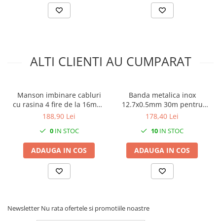
ALTI CLIENTI AU CUMPARAT
Manson imbinare cabluri
Banda metalica inox
cu rasina 4 fire de la 16mm²​​​​​​​
12.7x0.5mm 30m pentru
la 50mm²​​​​​​​ sau 5 fire de la
fixare si prindere
188,90 Lei
178,40 Lei
16mm²​​​​​​​ la 35mm²​​​​​​​
0
IN STOC
10
IN STOC
ADAUGA IN COS
ADAUGA IN COS
Newsletter
Nu rata ofertele si promotiile noastre