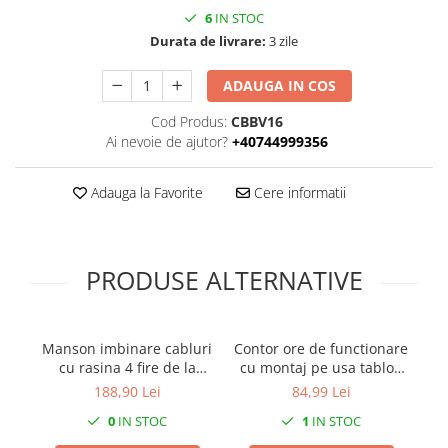
6
IN STOC
Durata de livrare:
3 zile
ADAUGA IN COS
Cod Produs:
CBBV16
Ai nevoie de ajutor?
+40744999356
Adauga la Favorite
Cere informatii
PRODUSE ALTERNATIVE
Manson imbinare cabluri
Contor ore de functionare
R
cu rasina 4 fire de la
cu montaj pe usa tablou
16mm²​​​​​​​ la 50mm²​​​​​​​ sau 5
90-264V IP65
188,90 Lei
84,99 Lei
fire de la 16mm²​​​​​​​ la
0
IN STOC
1
IN STOC
35mm²​​​​​​​