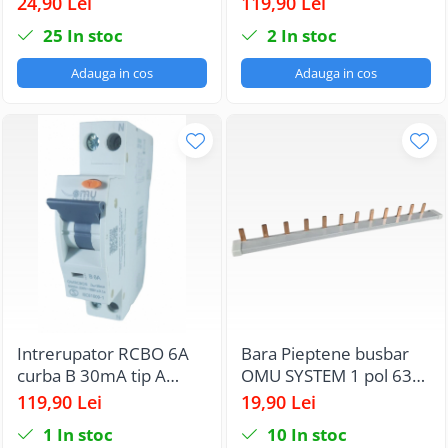
24,90 Lei
119,90 Lei
1 modul 1P+N 6kA IP20
25
In stoc
2
In stoc
Adauga in cos
Adauga in cos
Intrerupator RCBO 6A
Bara Pieptene busbar
curba B 30mA tip A
OMU SYSTEM 1 pol 63A
automat cu protectie
izolata 210mm 10mm²
119,90 Lei
19,90 Lei
diferentiala 1 modul
tip pini , 12 module
1
In stoc
10
In stoc
1P+N 6kA IP20
pentru conexiuni