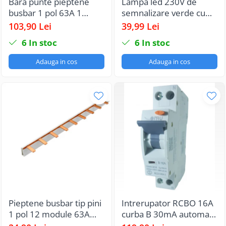
Bara punte pieptene
Lampa led 230V de
busbar 1 pol 63A 1
semnalizare verde cu
metru 57 pini pentru
montaj pe sina in
103,90 Lei
39,99 Lei
conexiuni sigurante
tablouri electrice IP20
6
In stoc
6
In stoc
Adauga in cos
Adauga in cos
Pieptene busbar tip pini
Intrerupator RCBO 16A
1 pol 12 module 63A
curba B 30mA automat
210mm 10mm²
cu protectie diferentiala