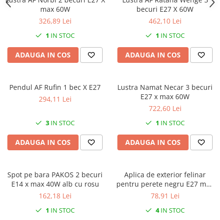
max 60W
becuri E27 X 60W
326,89 Lei
462,10 Lei
1
IN STOC
1
IN STOC
ADAUGA IN COS
ADAUGA IN COS
Pendul AF Rufin 1 bec X E27
Lustra Namat Necar 3 becuri
E27 x max 60W
294,11 Lei
722,60 Lei
3
IN STOC
1
IN STOC
ADAUGA IN COS
ADAUGA IN COS
Spot pe bara PAKOS 2 becuri
Aplica de exterior felinar
E14 x max 40W alb cu rosu
pentru perete negru E27 max
60W 195x180mm IP44
162,18 Lei
78,91 Lei
1
IN STOC
4
IN STOC