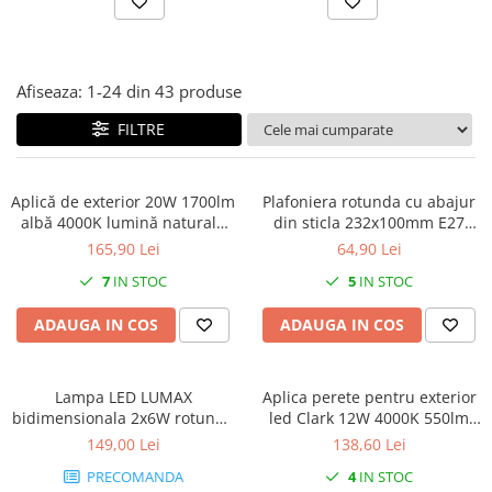
Afiseaza:
1-
24
din
43
produse
FILTRE
Aplică de exterior 20W 1700lm
Plafoniera rotunda cu abajur
albă 4000K lumină naturală
din sticla 232x100mm E27
IP65 cu senzor de mișcare,
uzinala, maxim 100W IK06
165,90 Lei
64,90 Lei
distanță de detecție maxim
IP44 cu montaj pe tavan sau
7
IN STOC
5
IN STOC
9m, garanție 5 ani
perete,badt 3 ani garantie
ADAUGA IN COS
ADAUGA IN COS
Lampa LED LUMAX
Aplica perete pentru exterior
bidimensionala 2x6W rotunda
led Clark 12W 4000K 550lm
560lm 4000K IP65 A+
230x165mm IP54
149,00 Lei
138,60 Lei
PRECOMANDA
4
IN STOC