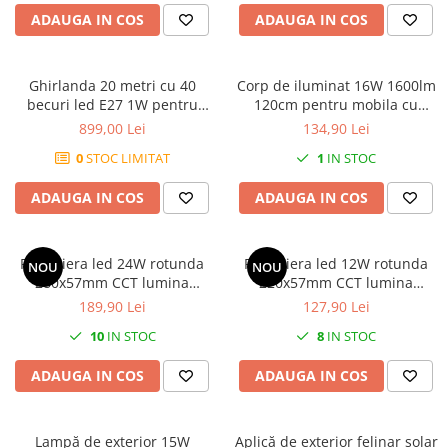
ADAUGA IN COS
ADAUGA IN COS
Ghirlanda 20 metri cu 40
Corp de iluminat 16W 1600lm
becuri led E27 1W pentru
120cm pentru mobila cu
exterior, cablu cauciuc IP44
partea lumioasa reglabila
899,00 Lei
134,90 Lei
170° si tipul de lumina
0
STOC LIMITAT
1
IN STOC
reglabil CCT
ADAUGA IN COS
ADAUGA IN COS
Plafoniera led 24W rotunda
Plafoniera led 12W rotunda
NOU
NOU
280x57mm CCT lumina
220x57mm CCT lumina
ajustabila calda (3000K
ajustabila calda (3000K
189,90 Lei
127,90 Lei
2070lm) naturala(4000K
1040lm) naturala(4000K
10
IN STOC
8
IN STOC
2400lm) sau rece (2200lm)
1200lm) sau rece (6500K
IP65 rezistenta la socuri IK10
1110lm) IP65 rezistenta la
ADAUGA IN COS
ADAUGA IN COS
100lm/W
socuri IK10 100lm/W
Lampă de exterior 15W
Aplică de exterior felinar solar