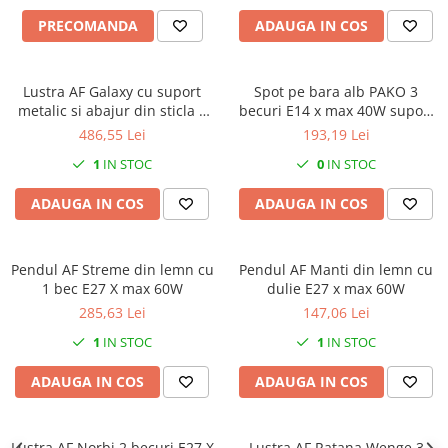
PRECOMANDA
ADAUGA IN COS
Lustra AF Galaxy cu suport
Spot pe bara alb PAKO 3
metalic si abajur din sticla 5
becuri E14 x max 40W suport
brate dulie E27 x max 60W
si abajur din metal
486,55 Lei
193,19 Lei
1
IN STOC
0
IN STOC
ADAUGA IN COS
ADAUGA IN COS
Pendul AF Streme din lemn cu
Pendul AF Manti din lemn cu
1 bec E27 X max 60W
dulie E27 x max 60W
285,63 Lei
147,06 Lei
1
IN STOC
1
IN STOC
ADAUGA IN COS
ADAUGA IN COS
Lustra AF Norbi 2 becuri E27 X
Lustra AF Ratana Wenge 3