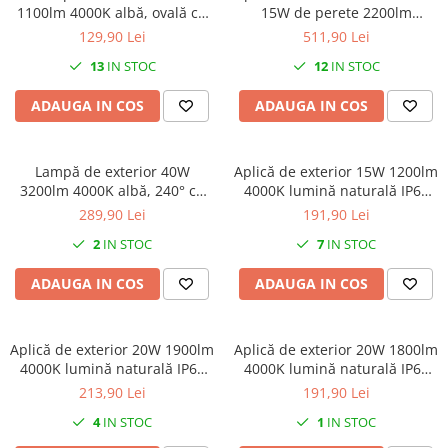
1100lm 4000K albă, ovală cu
15W de perete 2200lm
senzor de miscare lumină
4000K/6000K IP65 garanţie 3
129,90 Lei
511,90 Lei
naturală 230V IP54
ani culoare neagră
13
IN STOC
12
IN STOC
ADAUGA IN COS
ADAUGA IN COS
Lampă de exterior 40W
Aplică de exterior 15W 1200lm
3200lm 4000K albă, 240° cu
4000K lumină naturală IP65
senzor de miscare lumină
cu senzor de mișcare
289,90 Lei
191,90 Lei
naturală 230V IP65
2
IN STOC
7
IN STOC
ADAUGA IN COS
ADAUGA IN COS
Aplică de exterior 20W 1900lm
Aplică de exterior 20W 1800lm
4000K lumină naturală IP65
4000K lumină naturală IP65
cu senzor de mișcare
cu senzor de mișcare,
213,90 Lei
191,90 Lei
distanță de detecție maxim
4
IN STOC
1
IN STOC
9m