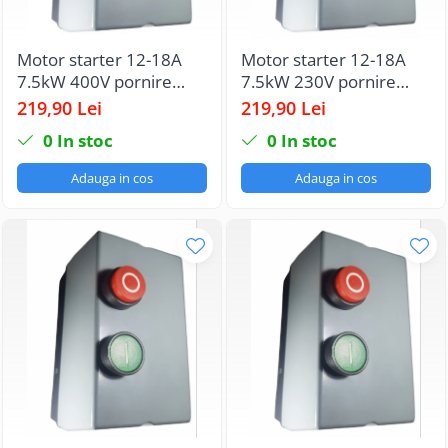
Motor starter 12-18A
Motor starter 12-18A
7.5kW 400V pornire
7.5kW 230V pornire
motor echipat cu
motor echipat cu
219,90 Lei
219,90 Lei
contactor si releu termic
contactor si releu termic
0
In stoc
0
In stoc
IP65
IP65
Adauga in cos
Adauga in cos