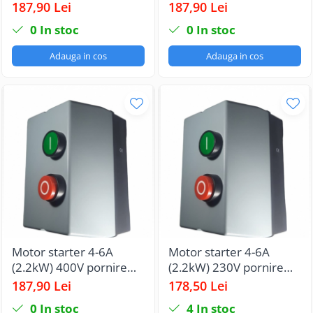
motor echipat cu
motor echipat cu
187,90 Lei
187,90 Lei
contactor si releu termic
contactor si releu termic
0
In stoc
0
In stoc
IP65
IP65
Adauga in cos
Adauga in cos
Motor starter 4-6A
Motor starter 4-6A
(2.2kW) 400V pornire
(2.2kW) 230V pornire
motor echipat cu
motor echipat cu
187,90 Lei
178,50 Lei
contactor si releu termic
contactor si releu termic
0
In stoc
4
In stoc