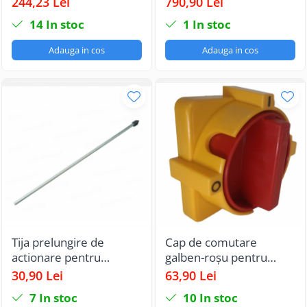
244,23 Lei
790,90 Lei
inversor motor trifazat
14
In stoc
1
In stoc
in carcasa din plastic
125X175mm cu maner
Adauga in cos
Adauga in cos
negru
Tija prelungire de
Cap de comutare
actionare pentru
galben-roșu pentru
intrerupatoare
intrerupatoare
30,90 Lei
63,90 Lei
modulare (125A-200A)
modulare pe sina
7
In stoc
10
In stoc