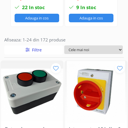
industrial aplicat
cu came industrial
2
22
In stoc
9
In stoc
casetat
aplicat casetat cu
maner galben rosu
Adauga in cos
Adauga in cos
Afiseaza:
1-
24
din
172
produse
Filtre