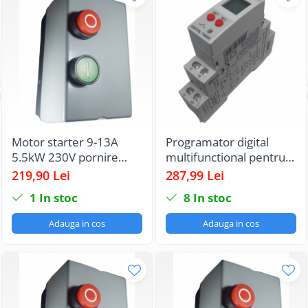
Motor starter 9-13A
Programator digital
5.5kW 230V pornire
multifunctional pentru
motor echipat cu
interval de timp afisaj
219,90 Lei
287,99 Lei
contactor si releu termic
LCD 3 cifre alimentare
1
In stoc
8
In stoc
IP65
24-240V AC/DC
Adauga in cos
Adauga in cos