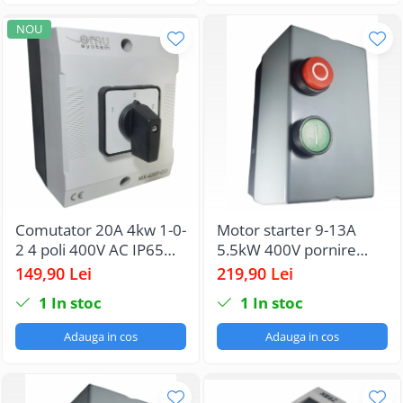
NOU
Comutator 20A 4kw 1-0-
Motor starter 9-13A
2 4 poli 400V AC IP65
5.5kW 400V pornire
industrial aplicat casetat
motor echipat cu
149,90 Lei
219,90 Lei
pentru transfer manual
contactor si releu termic
1
In stoc
1
In stoc
IP65
Adauga in cos
Adauga in cos