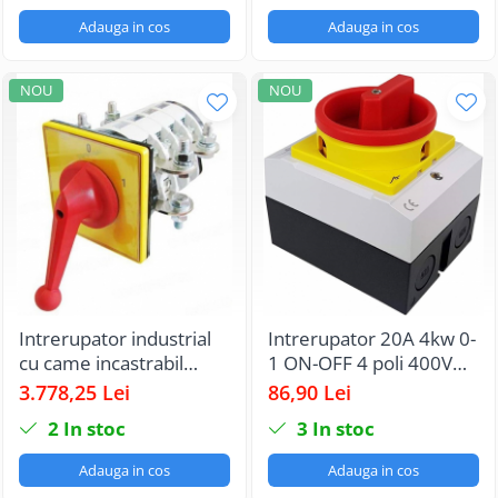
Adauga in cos
Adauga in cos
NOU
NOU
Intrerupator industrial
Intrerupator 20A 4kw 0-
cu came incastrabil
1 ON-OFF 4 poli 400V
Koncar ON-OFF 3P 400A
AC IP65 industrial
3.778,25 Lei
86,90 Lei
0-1 IP40 cu placa
aplicat casetat
2
In stoc
3
In stoc
galbena de urgenta
132x132mm si maner
Adauga in cos
Adauga in cos
rosu