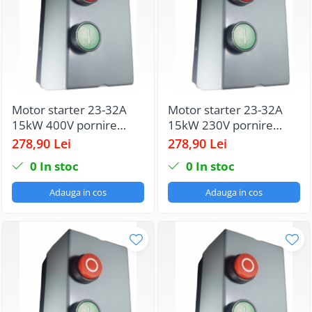
Motor starter 23-32A
Motor starter 23-32A
15kW 400V pornire
15kW 230V pornire
motor echipat cu
motor echipat cu
278,90 Lei
278,90 Lei
contactor si releu termic
contactor si releu termic
0
In stoc
0
In stoc
IP65
IP65
Adauga in cos
Adauga in cos