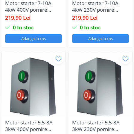
Motor starter 7-10A
Motor starter 7-10A
4kW 400V pornire
4kW 230V pornire
motor echipat cu
motor echipat cu
219,90 Lei
219,90 Lei
contactor si releu termic
contactor si releu termic
0
In stoc
0
In stoc
IP65
IP65
Adauga in cos
Adauga in cos
Motor starter 5.5-8A
Motor starter 5.5-8A
3kW 400V pornire
3kW 230V pornire