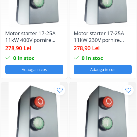
Motor starter 17-25A
Motor starter 17-25A
11kW 400V pornire
11kW 230V pornire
motor echipat cu
motor echipat cu
278,90 Lei
278,90 Lei
contactor si releu termic
contactor si releu termic
0
In stoc
0
In stoc
IP65
IP65
Adauga in cos
Adauga in cos