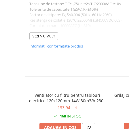
Tensiune de testare: T-T:1,75Un t:2s T-C:2000VAC t:10s
Canal cablu metalic din sarma
Toleranță de capacitate: J (±5%),K (±10%)
Factor de disipare: Tg δ≤0,004 (50Hz, 60 Hz 20°C)
Tuburi rigide din plastic PVC
Rezistență de izolație: (20°C)≥2000MΩ.uF(500VDC,60S)
bergman
Curent de eroare: 10000AFC (UL810)
Clasa de protectie de siguranta: P0/P2
Prize si fise electrice
VEZI MAI MULT
Accesorii electrice
Informatii conformitate produs
Produse noi
Fotovoltaice
Intrerupatoarea industriale
Sisteme de impamantare -
paratrasnet
Ventilator cu filtru pentru tablouri
Grilaj c
electrice 120x120mm 14W 30m3/h 230V
IP54
133,94 Lei
168
IN STOC
ADAUGA IN COS