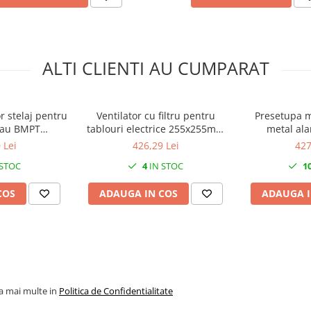
ALTI CLIENTI AU CUMPARAT
r stelaj pentru
Ventilator cu filtru pentru
Presetupa m
au BMPT
tablouri electrice 255x255mm
metal ala
00mm
47W 520m3 230V IP54
diametru 
 Lei
426,29 Lei
427
 STOC
4
IN STOC
1
COS
ADAUGA IN COS
ADAUGA I
la mai multe in
Politica de Confidentialitate