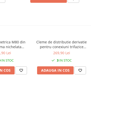
etrica M80 din
Cleme de distributie derivatie
Presetup
ma nichelata
pentru conexiuni trifazice
metal 
55-62mm IP68
25mm²/35mm² Cu-Al montaj pe
diamet
,90 Lei
269,90 Lei
sina DIN 100A 6 intrari per
0
IN STOC
3
IN STOC
pol/clema
N COS
ADAUGA IN COS
ADAUG