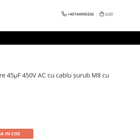
+40744999356
0,00
re 45μF 450V AC cu cablu șurub M8 cu
A IN COS