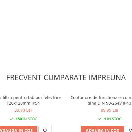
FRECVENT CUMPARATE IMPREUNA
u filtru pentru tablouri electrice
Contor ore de functionare cu 
120x120mm IP54
sina DIN 90-264V IP40
33,90 Lei
89,99 Lei
150
IN STOC
1
IN STOC
ADAUGA IN COS
ADAUGA IN COS