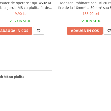
sator de operare 18μF 450V AC
Manson imbinare cabluri cu ra
blu șurub M8 cu piulita fir de
fire de la 16mm²​​​​​​​ la 50mm²​​​​​​​ sau 5 fire de
20cm
la 16mm²​​​​​​​ la 35mm²​​​​​​​
19,90 Lei
188,90 Lei
27
IN STOC
0
IN STOC
ADAUGA IN COS
ADAUGA IN COS
b M8 cu piulita