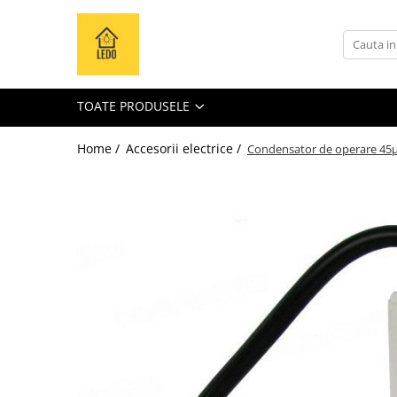
Toate Produsele
Becuri
TOATE PRODUSELE
Becuri LED
Tuburi LED
Home /
Accesorii electrice /
Condensator de operare 45μF
Tablouri electrice
Tablouri metalice
Dulapuri metalice
Tablouri din plastic
Tablouri organizare de santier
Accesorii tablouri electrice
Aparataj tablouri electrice
Sigurante automate
Sigurante fuzibile