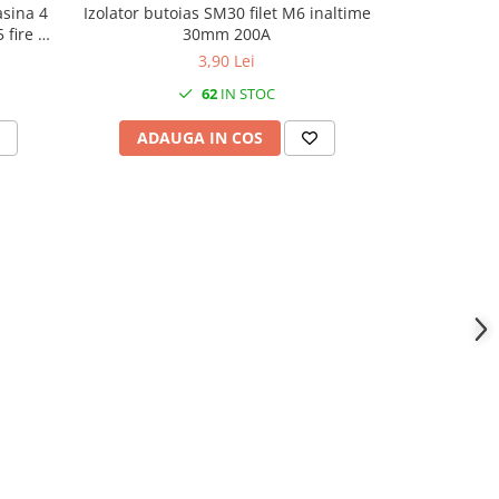
sina 4
Izolator butoias SM30 filet M6 inaltime
Set 10 bucat
30mm 200A
prindere si 
3,90 Lei
62
IN STOC
ADAUGA IN COS
ADAU