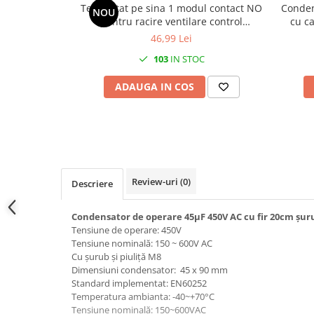
Termostat pe sina 1 modul contact NO
Conden
Prelungitoare pe tambur
NOU
pentru racire ventilare control
cu ca
Prelungitoare industriale
ventilator -10-+80°C 10(2)A
46,99 Lei
Distribuitoare de curent
103
IN STOC
Cleme
ADAUGA IN COS
Cleme pe sina DIN
Cleme diverse
Papuci si mufe
Doze electrice
Doze aplicate
Review-uri
(0)
Descriere
Doze din plastic
Doze aluminiu
Condensator de operare 45μF 450V AC cu fir 20cm șuru
Tensiune de operare: 450V
Doze incastrate
Tensiune nominală: 150 ~ 600V AC
Prize si fise trifazice
Cu șurub și piuliță M8
Dimensiuni condensator: 45 x 90 mm
Trasee electrice
Standard implementat: EN60252
Canal cablu plastic PVC
Temperatura ambianta: -40~+70°C
Tensiune nominală: 150~600VAC
Canal cablu metalic perforat