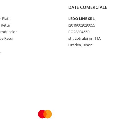
DATE COMERCIALE
 Plata
LEDO LINE SRL
e Retur
J2019002020055
Produselor
RO28894660
de Retur
str. Lotrului nr. 11A
Oradea, Bihor
L