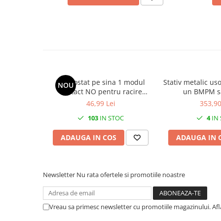
Termostat pe sina 1 modul
Stativ metalic uso
NOU
contact NO pentru racire
un BMPM s
ventilare control ventilator -10-
2000x3
46,99 Lei
353,90
+80°C 10(2)A
103
IN STOC
4
IN
ADAUGA IN COS
ADAUGA IN 
Newsletter
Nu rata ofertele si promotiile noastre
Vreau sa primesc newsletter cu promotiile magazinului. Af