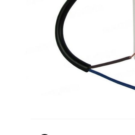
Contactoare si relee
Intrerupatoare pentru tablouri
electrice
Alte aparataje
Lampi
Industriale
Proiectoare
Stradale
Aplice si plafoniere
Panouri LED
Spoturi
Accesorii lampi
Distribuie
pe
Banda led si accesorii
Facebook
Prelungitoare
Prelungitoare casnice