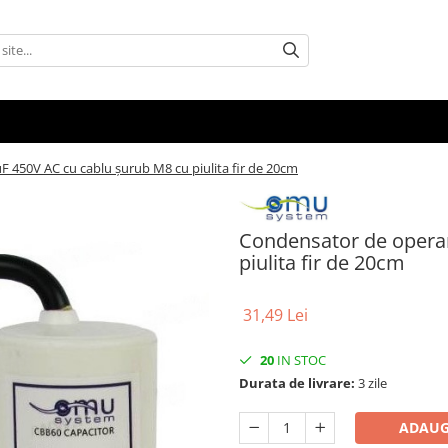
 450V AC cu cablu șurub M8 cu piulita fir de 20cm
Condensator de opera
piulita fir de 20cm
31,49 Lei
20
IN STOC
Durata de livrare:
3 zile
ADAUG