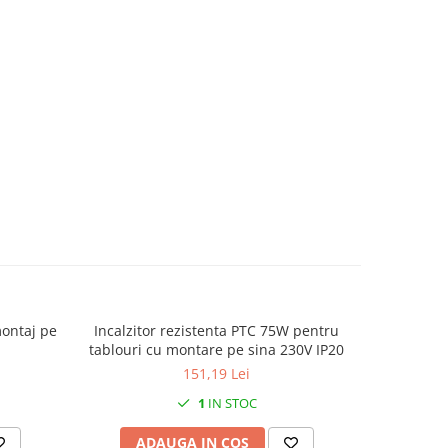
montaj pe
Incalzitor rezistenta PTC 75W pentru
Grilaj cu f
tablouri cu montare pe sina 230V IP20
151,19 Lei
1
IN STOC
ADAUGA IN COS
AD