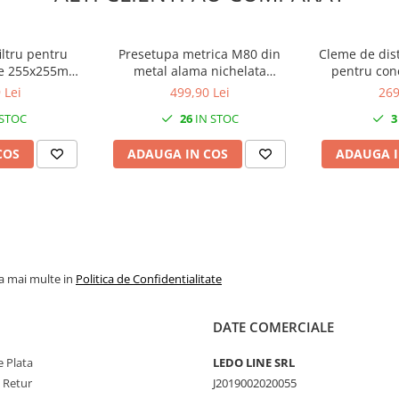
iltru pentru
Presetupa metrica M80 din
Cleme de dist
ice 255x255mm
metal alama nichelata
pentru cone
230V IP54
diametru 55-62mm IP68
25mm²/35mm² 
 Lei
499,90 Lei
269
sina DIN 10
 STOC
26
IN STOC
3
pol
COS
ADAUGA IN COS
ADAUGA I
la mai multe in
Politica de Confidentialitate
DATE COMERCIALE
 Plata
LEDO LINE SRL
e Retur
J2019002020055