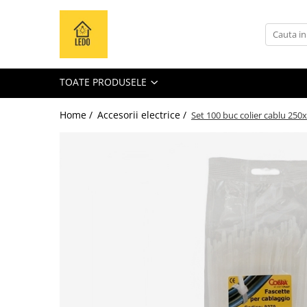
Toate Produsele
Becuri
TOATE PRODUSELE
Becuri LED
Tuburi LED
Home /
Accesorii electrice /
Set 100 buc colier cablu 250
Tablouri electrice
Tablouri metalice
Dulapuri metalice
Tablouri din plastic
Tablouri organizare de santier
Accesorii tablouri electrice
Aparataj tablouri electrice
Sigurante automate
Sigurante fuzibile