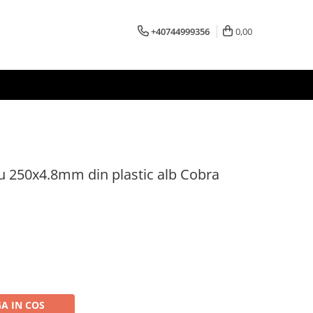
+40744999356
0,00
lu 250x4.8mm din plastic alb Cobra
A IN COS