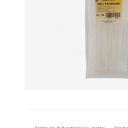
Contactoare si relee
Intrerupatoare pentru tablouri
electrice
Alte aparataje
Lampi
Industriale
Proiectoare
Stradale
Aplice si plafoniere
Panouri LED
Spoturi
Distribuie
Accesorii lampi
pe
Facebook
Banda led si accesorii
Prelungitoare
Prelungitoare casnice