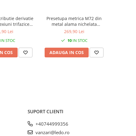
ributie derivatie
Presetupa metrica M72 din
Pieptene bu
xiuni trifazice
metal alama nichelata
(14x3 mo
Cu-Al montaj pe
diametru 42-52mm IP68
,90 Lei
269,90 Lei
0A 6 intrari per
IN STOC
10
IN STOC
/clema
N COS
ADAUGA IN COS
ADAUG
SUPORT CLIENTI
+40744999356
vanzari@ledo.ro