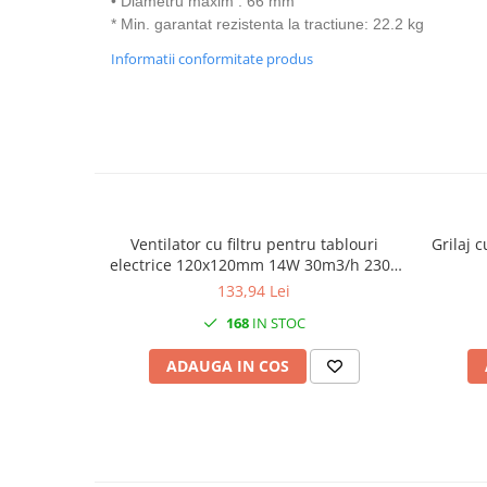
• Diametru maxim : 66 mm
* Min. garantat rezistenta la tractiune: 22.2 kg
Canal cablu metalic din sarma
Informatii conformitate produs
Tuburi rigide din plastic PVC
bergman
Prize si fise electrice
Accesorii electrice
Produse noi
Fotovoltaice
Intrerupatoarea industriale
Ventilator cu filtru pentru tablouri
Grilaj c
Sisteme de impamantare -
electrice 120x120mm 14W 30m3/h 230V
paratrasnet
IP54
133,94 Lei
168
IN STOC
ADAUGA IN COS