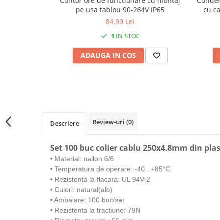
Contor ore de functionare cu montaj
Conden
Prelungitoare pe tambur
pe usa tablou 90-264V IP65
cu ca
Prelungitoare industriale
84,99 Lei
1
IN STOC
Distribuitoare de curent
Cleme
ADAUGA IN COS
Cleme pe sina DIN
Cleme diverse
Papuci si mufe
Doze electrice
Review-uri
(0)
Doze aplicate
Descriere
Doze din plastic
Set 100 buc colier cablu 250x4.8mm din plas
Doze aluminiu
• Material: nailon 6/6
Doze incastrate
• Temperatura de operare: -40...+85°C
Prize si fise trifazice
• Rezistenta la flacara: UL 94V-2
• Culori: natural(alb)
Trasee electrice
• Ambalare: 100 buc/set
Canal cablu plastic PVC
• Rezistenta la tractiune: 79N
Canal cablu metalic perforat