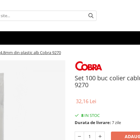
x4.8mm din plastic alb Cobra 9270
Set 100 buc colier cab
9270
32,16 Lei
8
IN STOC
Durata de livrare:
7 zile
ADAUG