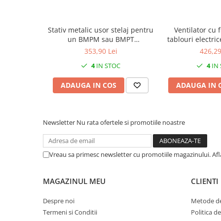
Stativ metalic usor stelaj pentru
Ventilator cu f
un BMPM sau BMPT
tablouri electr
2000x300mm
47W 520m3 
353,90 Lei
426,29
4
IN STOC
4
IN
ADAUGA IN COS
ADAUGA IN 
Newsletter
Nu rata ofertele si promotiile noastre
Vreau sa primesc newsletter cu promotiile magazinului. Af
MAGAZINUL MEU
CLIENTI
Despre noi
Metode de
Termeni si Conditii
Politica d