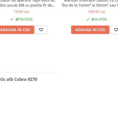
sator de operare 18μF 450V AC
Manson imbinare cabluri cu ra
blu șurub M8 cu piulita fir de
fire de la 16mm²​​​​​​​ la 50mm²​​​​​​​ sau 5 fire de
20cm
la 16mm²​​​​​​​ la 35mm²​​​​​​​
19,90 Lei
188,90 Lei
27
IN STOC
0
IN STOC
ADAUGA IN COS
ADAUGA IN COS
tic alb Cobra 9270