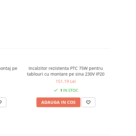
montaj pe
Incalzitor rezistenta PTC 75W pentru
Set 25 p
tablouri cu montare pe sina 230V IP20
galbe
151,19 Lei
1
IN STOC
ADAUGA IN COS
AD