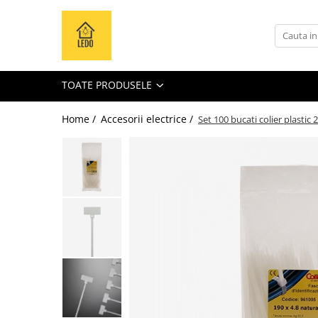
Toate Produsele
Becuri
TOATE PRODUSELE
Becuri LED
Tuburi LED
Home /
Accesorii electrice /
Set 100 bucati colier plasti
Tablouri electrice
Tablouri metalice
Dulapuri metalice
Tablouri din plastic
Tablouri organizare de santier
Accesorii tablouri electrice
Aparataj tablouri electrice
Sigurante automate
Sigurante fuzibile