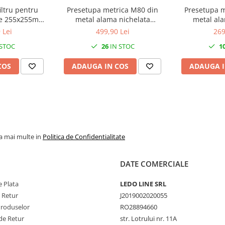
iltru pentru
Presetupa metrica M80 din
Presetupa m
ice 255x255mm
metal alama nichelata
metal ala
230V IP54
diametru 55-62mm IP68
diametru 
 Lei
499,90 Lei
269
 STOC
26
IN STOC
1
COS
ADAUGA IN COS
ADAUGA I
la mai multe in
Politica de Confidentialitate
DATE COMERCIALE
 Plata
LEDO LINE SRL
e Retur
J2019002020055
Produselor
RO28894660
de Retur
str. Lotrului nr. 11A