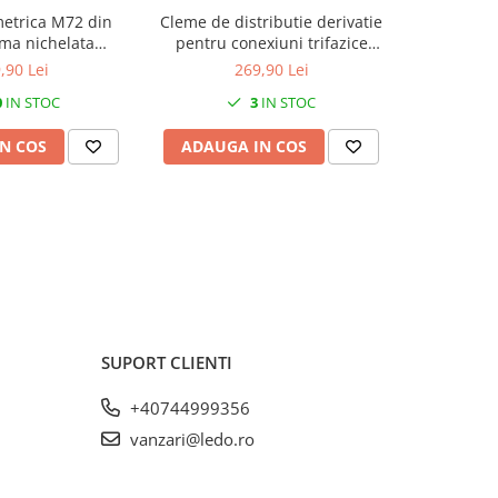
etrica M72 din
Cleme de distributie derivatie
Set 100
ma nichelata
pentru conexiuni trifazice
1000x12.
42-52mm IP68
25mm²/35mm² Cu-Al montaj pe
soricei, b
,90 Lei
269,90 Lei
sina DIN 100A 6 intrari per
rezistent
0
IN STOC
3
IN STOC
pol/clema
N COS
ADAUGA IN COS
ADAUG
SUPORT CLIENTI
+40744999356
vanzari@ledo.ro