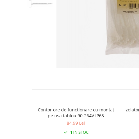
Contactoare si relee
Intrerupatoare pentru tablouri
electrice
Alte aparataje
Lampi
Industriale
Proiectoare
Stradale
Distribuie
Aplice si plafoniere
pe
Facebook
Panouri LED
Spoturi
Accesorii lampi
Contor ore de functionare cu montaj
Izolato
Banda led si accesorii
pe usa tablou 90-264V IP65
84,99 Lei
Prelungitoare
1
IN STOC
Prelungitoare casnice