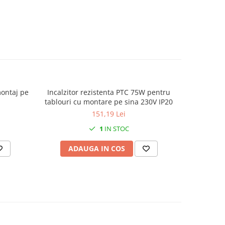
montaj pe
Incalzitor rezistenta PTC 75W pentru
Set 25 p
tablouri cu montare pe sina 230V IP20
galbe
151,19 Lei
1
IN STOC
ADAUGA IN COS
AD