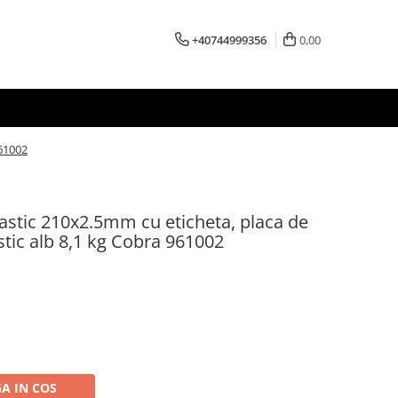
+40744999356
0,00
961002
plastic 210x2.5mm cu eticheta, placa de
tic alb 8,1 kg Cobra 961002
A IN COS