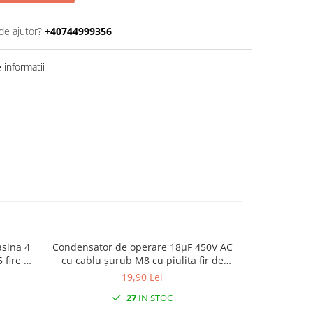
de ajutor?
+40744999356
informatii
sina 4
Condensator de operare 18μF 450V AC
Termostat pe
NOU
cu cablu șurub M8 cu piulita fir de
pentru ra
20cm
ventila
19,90 Lei
27
IN STOC