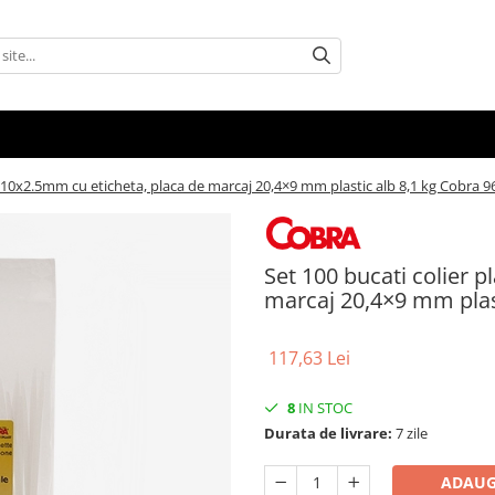
c 210x2.5mm cu eticheta, placa de marcaj 20,4×9 mm plastic alb 8,1 kg Cobra 
Set 100 bucati colier 
marcaj 20,4×9 mm plas
117,63 Lei
8
IN STOC
Durata de livrare:
7 zile
ADAUG