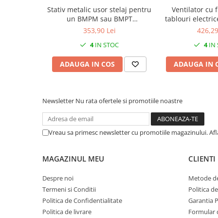
Stativ metalic usor stelaj pentru
Ventilator cu f
un BMPM sau BMPT
tablouri electr
2000x300mm
47W 520m3 
353,90 Lei
426,29
4
IN STOC
4
IN
ADAUGA IN COS
ADAUGA IN 
Newsletter
Nu rata ofertele si promotiile noastre
Vreau sa primesc newsletter cu promotiile magazinului. Af
MAGAZINUL MEU
CLIENTI
Despre noi
Metode de
Termeni si Conditii
Politica d
Politica de Confidentialitate
Garantia 
Politica de livrare
Formular 