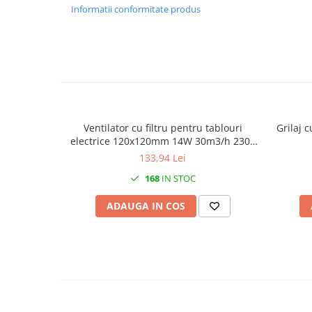
Informatii conformitate produs
Canal cablu metalic din sarma
Tuburi rigide din plastic PVC
bergman
Prize si fise electrice
Accesorii electrice
Produse noi
Ventilator cu filtru pentru tablouri
Grilaj c
Fotovoltaice
electrice 120x120mm 14W 30m3/h 230V
Intrerupatoarea industriale
IP54
133,94 Lei
Sisteme de impamantare -
168
IN STOC
paratrasnet
ADAUGA IN COS