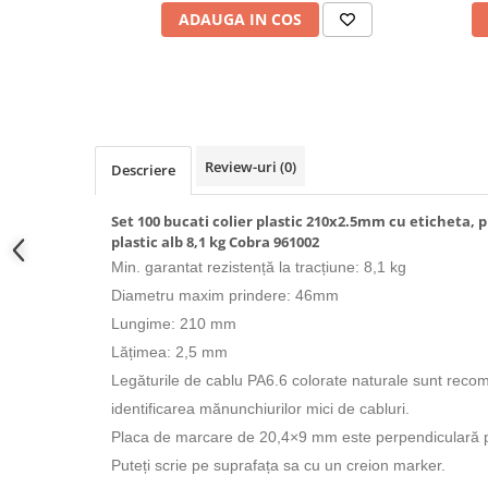
Prelungitoare pe tambur
ADAUGA IN COS
Prelungitoare industriale
Distribuitoare de curent
Cleme
Cleme pe sina DIN
Review-uri
(0)
Descriere
Cleme diverse
Papuci si mufe
Set 100 bucati colier plastic 210x2.5mm cu eticheta,
plastic alb 8,1 kg Cobra 961002
Doze electrice
Min. garantat
rezistență la tracțiune: 8,1 kg
Doze aplicate
Diametru maxim prindere: 46mm
Doze din plastic
Lungime: 210 mm
Doze aluminiu
Lățimea: 2,5 mm
Doze incastrate
Legăturile de cablu PA6.6 colorate naturale sunt recom
Prize si fise trifazice
identificarea mănunchiurilor mici de cabluri.
Trasee electrice
Placa de marcare de 20,4×9 mm este perpendiculară p
Canal cablu plastic PVC
Puteți scrie pe suprafața sa cu un creion marker.
Canal cablu metalic perforat