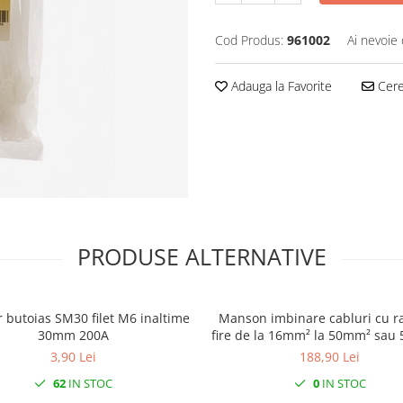
Cod Produs:
961002
Ai nevoie 
Adauga la Favorite
Cere 
PRODUSE ALTERNATIVE
r butoias SM30 filet M6 inaltime
Manson imbinare cabluri cu ra
30mm 200A
fire de la 16mm²​​​​​​​ la 50mm²​​​​​​​ sau 5 fire de
la 16mm²​​​​​​​ la 35mm²​​​​​​​
3,90 Lei
188,90 Lei
62
IN STOC
0
IN STOC