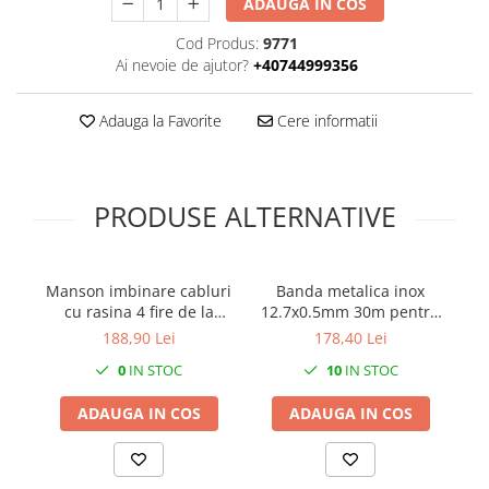
ADAUGA IN COS
Cod Produs:
9771
Ai nevoie de ajutor?
+40744999356
Adauga la Favorite
Cere informatii
PRODUSE ALTERNATIVE
Manson imbinare cabluri
Banda metalica inox
Co
cu rasina 4 fire de la
12.7x0.5mm 30m pentru
1
16mm²​​​​​​​ la 50mm²​​​​​​​ sau 5
fixare si prindere
șu
188,90 Lei
178,40 Lei
fire de la 16mm²​​​​​​​ la
0
IN STOC
10
IN STOC
35mm²​​​​​​​
ADAUGA IN COS
ADAUGA IN COS