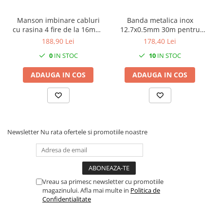
Manson imbinare cabluri
Banda metalica inox
cu rasina 4 fire de la 16mm²​​​​​​​
12.7x0.5mm 30m pentru
la 50mm²​​​​​​​ sau 5 fire de la
fixare si prindere
188,90 Lei
178,40 Lei
16mm²​​​​​​​ la 35mm²​​​​​​​
0
IN STOC
10
IN STOC
ADAUGA IN COS
ADAUGA IN COS
Newsletter
Nu rata ofertele si promotiile noastre
Vreau sa primesc newsletter cu promotiile
magazinului. Afla mai multe in
Politica de
Confidentialitate