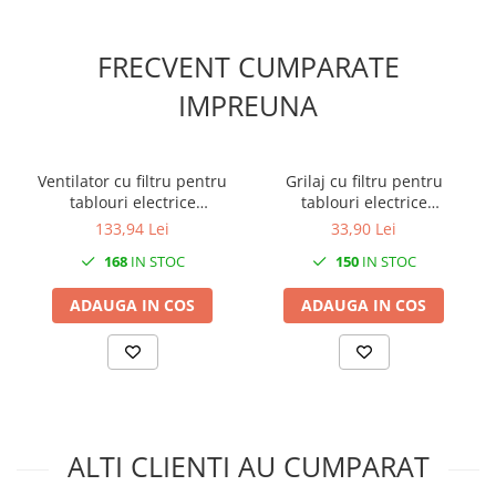
FRECVENT CUMPARATE
IMPREUNA
Ventilator cu filtru pentru
Grilaj cu filtru pentru
tablouri electrice
tablouri electrice
120x120mm 14W 30m3/h
120x120mm IP54
133,94 Lei
33,90 Lei
230V IP54
168
IN STOC
150
IN STOC
ADAUGA IN COS
ADAUGA IN COS
ALTI CLIENTI AU CUMPARAT