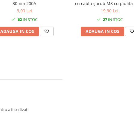
30mm 200A
cu cablu șurub M8 cu piulita 
20cm
3,90 Lei
19,90 Lei
62
IN STOC
27
IN STOC
ADAUGA IN COS
ADAUGA IN COS
ru a fi sertizati