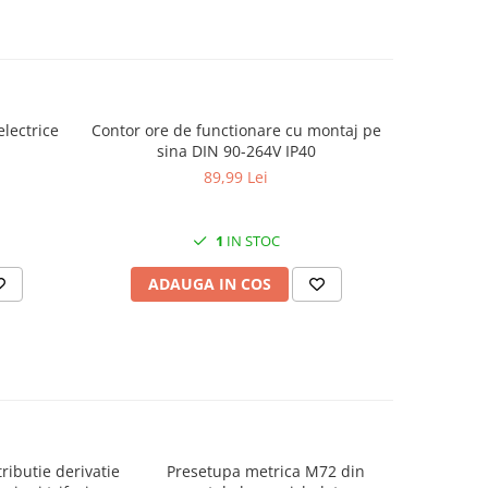
electrice
Contor ore de functionare cu montaj pe
Incalzitor 
sina DIN 90-264V IP40
tablouri 
89,99 Lei
1
IN STOC
ADAUGA IN COS
AD
ributie derivatie
Presetupa metrica M72 din
Metru laser