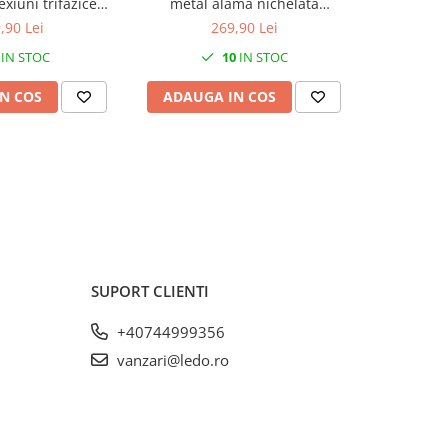
xiuni trifazice
metal alama nichelata
120 metr
Cu-Al montaj pe
diametru 42-52mm IP68
portabil
,90 Lei
269,90 Lei
0A 6 intrari per
calcul supr
IN STOC
10
IN STOC
/clema
nivel II 63
2 bate
N COS
ADAUGA IN COS
ADAUG
SUPORT CLIENTI
+40744999356
vanzari@ledo.ro