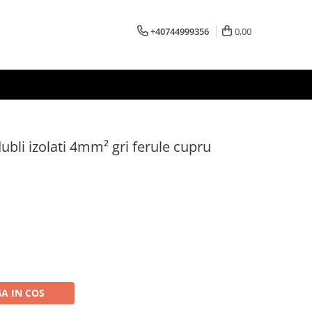
+40744999356
0,00
dubli izolati 4mm² gri ferule cupru
A IN COS