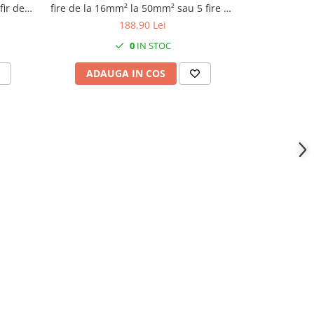
fir de
fire de la 16mm²​​​​​​​ la 50mm²​​​​​​​ sau 5 fire de
conexiuni t
la 16mm²​​​​​​​ la 35mm²​​​​​​​
Al montaj p
188,90 Lei
0
IN STOC
ADAUGA IN COS
ADAU