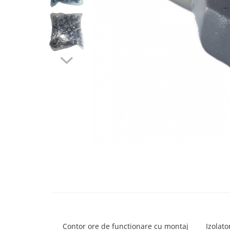
Contactoare si relee
Intrerupatoare pentru tablouri
electrice
Alte aparataje
Lampi
Industriale
Proiectoare
Stradale
Aplice si plafoniere
Panouri LED
Spoturi
Distribuie
Accesorii lampi
pe
Facebook
Banda led si accesorii
Prelungitoare
Prelungitoare casnice
Contor ore de functionare cu montaj
Izolato