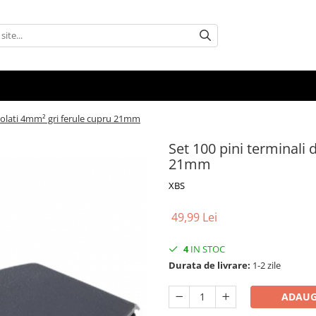
 izolati 4mm² gri ferule cupru 21mm
Set 100 pini terminali 
21mm
XBS
49,99 Lei
4
IN STOC
Durata de livrare:
1-2 zile
ADAUG