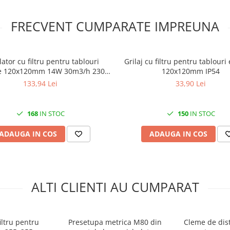
FRECVENT CUMPARATE IMPREUNA
lator cu filtru pentru tablouri
Grilaj cu filtru pentru tablouri 
ce 120x120mm 14W 30m3/h 230V
120x120mm IP54
IP54
133,94 Lei
33,90 Lei
168
IN STOC
150
IN STOC
ADAUGA IN COS
ADAUGA IN COS
ALTI CLIENTI AU CUMPARAT
iltru pentru
Presetupa metrica M80 din
Cleme de dist