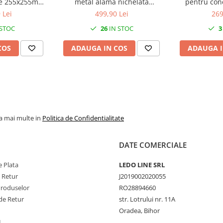
ice 255x255mm
metal alama nichelata
pentru cone
230V IP54
diametru 55-62mm IP68
25mm²/35mm² 
 Lei
499,90 Lei
269
sina DIN 10
 STOC
26
IN STOC
3
pol
COS
ADAUGA IN COS
ADAUGA I
la mai multe in
Politica de Confidentialitate
DATE COMERCIALE
 Plata
LEDO LINE SRL
e Retur
J2019002020055
Produselor
RO28894660
de Retur
str. Lotrului nr. 11A
Oradea, Bihor
L