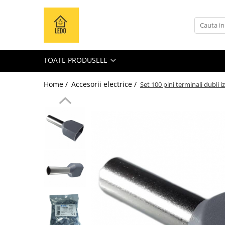
Toate Produsele
Becuri
TOATE PRODUSELE
Becuri LED
Tuburi LED
Home /
Accesorii electrice /
Set 100 pini terminali dubli
Tablouri electrice
Tablouri metalice
Dulapuri metalice
Tablouri din plastic
Tablouri organizare de santier
Accesorii tablouri electrice
Aparataj tablouri electrice
Sigurante automate
Sigurante fuzibile