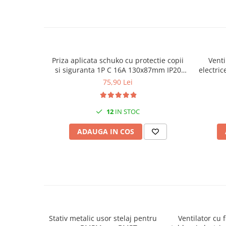
Canal cablu metalic din sarma
Tuburi rigide din plastic PVC
bergman
Prize si fise electrice
Priza aplicata schuko cu protectie copii
Venti
Accesorii electrice
si siguranta 1P C 16A 130x87mm IP20
electri
230V AC 50/60Hz
75,90 Lei
Produse noi
Fotovoltaice
Intrerupatoarea industriale
12
IN STOC
Sisteme de impamantare -
ADAUGA IN COS
paratrasnet
Stativ metalic usor stelaj pentru
Ventilator cu f