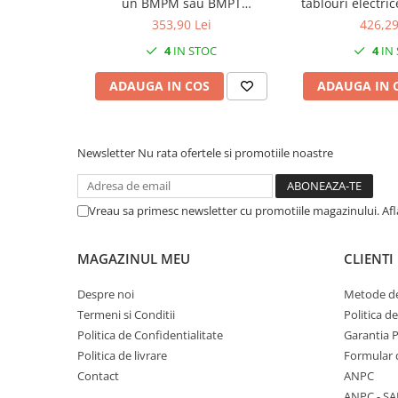
un BMPM sau BMPT
tablouri electr
2000x300mm
47W 520m3 
353,90 Lei
426,29
4
IN STOC
4
IN
ADAUGA IN COS
ADAUGA IN 
Newsletter
Nu rata ofertele si promotiile noastre
Vreau sa primesc newsletter cu promotiile magazinului. Af
MAGAZINUL MEU
CLIENTI
Despre noi
Metode de
Termeni si Conditii
Politica d
Politica de Confidentialitate
Garantia 
Politica de livrare
Formular 
Contact
ANPC
ANPC - SA