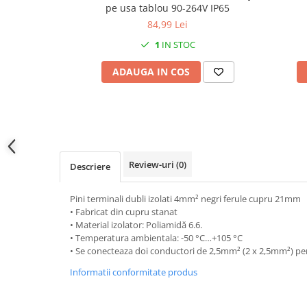
pe usa tablou 90-264V IP65
Prelungitoare pe tambur
84,99 Lei
Prelungitoare industriale
1
IN STOC
Distribuitoare de curent
ADAUGA IN COS
Cleme
Cleme pe sina DIN
Cleme diverse
Papuci si mufe
Doze electrice
Review-uri
(0)
Descriere
Doze aplicate
Doze din plastic
Pini terminali dubli izolati 4mm² negri ferule cupru 21mm
Doze aluminiu
• Fabricat din cupru stanat
• Material izolator: Poliamidă 6.6.
Doze incastrate
• Temperatura ambientala: -50 °C…+105 °C
Prize si fise trifazice
• Se conecteaza doi conductori de 2,5mm² (2 x 2,5mm²) pent
Trasee electrice
Informatii conformitate produs
Canal cablu plastic PVC
Canal cablu metalic perforat