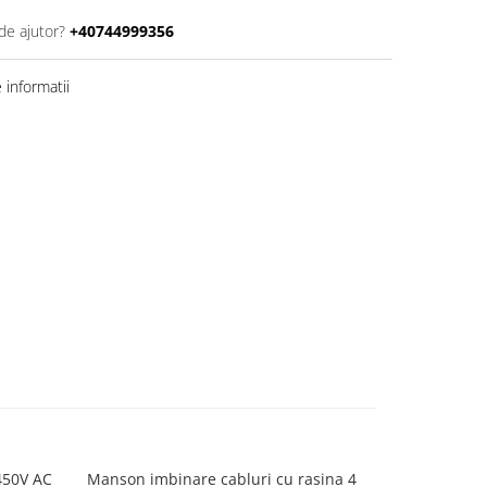
de ajutor?
+40744999356
informatii
450V AC
Manson imbinare cabluri cu rasina 4
Cleme de dis