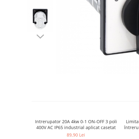
Contactoare si relee
Intrerupatoare pentru tablouri
electrice
Alte aparataje
Lampi
Industriale
Proiectoare
Stradale
Aplice si plafoniere
Distribuie
Panouri LED
pe
Spoturi
Facebook
Accesorii lampi
Banda led si accesorii
Intrerupator 20A 4kw 0-1 ON-OFF 3 poli
Limit
Prelungitoare
400V AC IP65 industrial aplicat casetat
întreru
Prelungitoare casnice
89,90 Lei