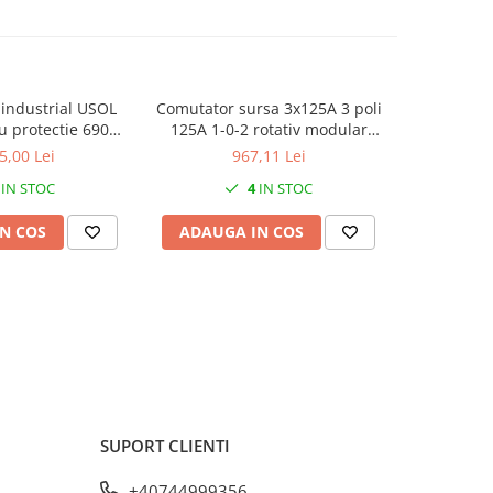
 industrial USOL
Comutator sursa 3x125A 3 poli
Comutator
u protectie 690V
125A 1-0-2 rotativ modular
15kW 3 p
A MCCB
montare pe sina
industrial 
5,00 Lei
967,11 Lei
IP6
IN STOC
4
IN STOC
N COS
ADAUGA IN COS
ADAUG
SUPORT CLIENTI
+40744999356