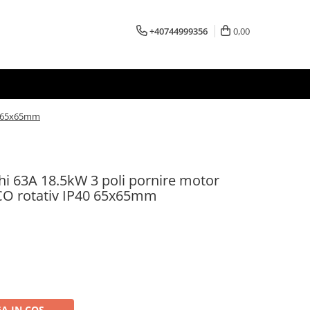
+40744999356
0,00
40 65x65mm
hi 63A 18.5kW 3 poli pornire motor
CO rotativ IP40 65x65mm
A IN COS