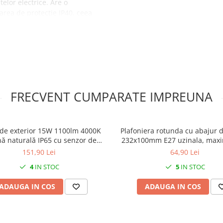
telor electrice. Are o
area de protecție IP40, ceea
culelor solide cu diametrul
i
FRECVENT CUMPARATE IMPREUNA
ustriale si casnice
 de exterior 15W 1100lm 4000K
Plafoniera rotunda cu abajur di
ă naturală IP65 cu senzor de
232x100mm E27 uzinala, max
, distanță de detecție maxim 9m
IK06 IP44 cu montaj pe tava
151,90 Lei
64,90 Lei
perete,badt 3 ani garant
4
IN STOC
5
IN STOC
ADAUGA IN COS
ADAUGA IN COS