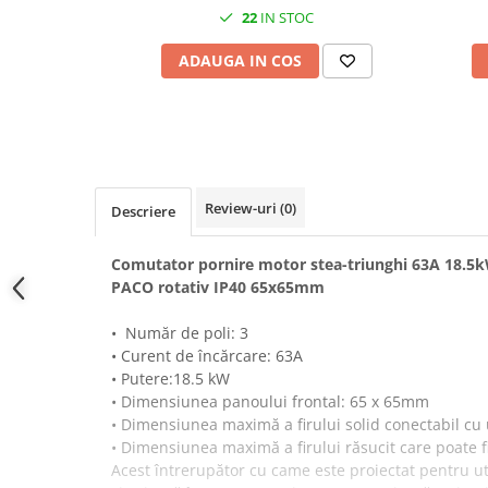
Prelungitoare pe tambur
22
IN STOC
Prelungitoare industriale
ADAUGA IN COS
Distribuitoare de curent
Cleme
Cleme pe sina DIN
Cleme diverse
Review-uri
(0)
Papuci si mufe
Descriere
Doze electrice
Comutator pornire motor stea-triunghi 63A 18.5k
Doze aplicate
PACO rotativ IP40 65x65mm
Doze din plastic
• Număr de poli: 3
Doze aluminiu
• Curent de încărcare: 63A
Doze incastrate
• Putere:18.5 kW
Prize si fise trifazice
• Dimensiunea panoului frontal: 65 x 65mm
• Dimensiunea maximă a firului solid conectabil c
Trasee electrice
• Dimensiunea maximă a firului răsucit care poate 
Canal cablu plastic PVC
Acest întrerupător cu came este proiectat pentru uti
Canal cablu metalic perforat