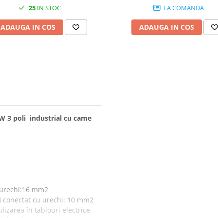
25
IN STOC
LA COMANDA
ADAUGA IN COS
ADAUGA IN COS
W 3 poli industrial cu came
u urechi:16 mm2
fi conectat cu urechi: 10 mm2
lizarea în tablouri electrice