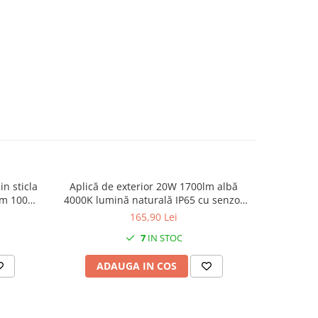
n sticla
Aplică de exterior 20W 1700lm albă
Ampermet
im 100W
4000K lumină naturală IP65 cu senzor
n sau
de mișcare, distanță de detecție maxim
165,90 Lei
ie
9m, garanție 5 ani
7
IN STOC
ADAUGA IN COS
AD