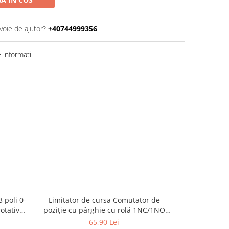
voie de ajutor?
+40744999356
informatii
 poli 0-
Limitator de cursa Comutator de
Intrerupator
otativ
poziție cu pârghie cu rolă 1NC/1NO
carcasă po
întrerupător de limită cu role acționare
65,90 Lei