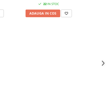
porți IP64
22
IN STOC
ADAUGA IN COS
ADAU