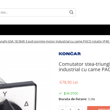
unghi 63A 18.5kW 3 poli pornire motor industrial cu came PACO rotativ IP
Comutator stea-triung
industrial cu came PA
678,90 Lei
2
IN STOC
Durata de livrare:
3 zile
ADAUG