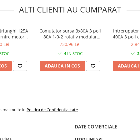
ALTI CLIENTI AU CUMPARAT
triunghi 125A
Comutator sursa 3x80A 3 poli
Intrerupator
ornire motor
80A 1-0-2 rotativ modular
400A 3 poli c
me PACO rotativ
montare pe sina
50k
0 Lei
730,96 Lei
2.84
x90mm
 STOC
4
IN STOC
2
COS
ADAUGA IN COS
ADAUGA I
la mai multe in
Politica de Confidentialitate
DATE COMERCIALE
 Plata
LEDO LINE SRL