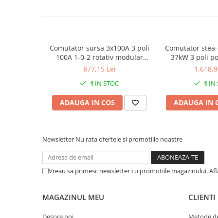
Comutator sursa 3x100A 3 poli
Comutator stea-
100A 1-0-2 rotativ modular
37kW 3 poli p
montare pe sina
industrial cu ca
877,15 Lei
1.618,9
IP40 90
1
IN STOC
1
IN
ADAUGA IN COS
ADAUGA IN 
Newsletter
Nu rata ofertele si promotiile noastre
Vreau sa primesc newsletter cu promotiile magazinului. Af
MAGAZINUL MEU
CLIENTI
Despre noi
Metode de