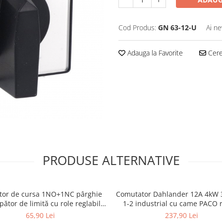
Cod Produs:
GN 63-12-U
Ai ne
Adauga la Favorite
Cere 
PRODUSE ALTERNATIVE
ator de cursa 1NO+1NC pârghie
Comutator Dahlander 12A 4kW 3
pător de limită cu role reglabile
1-2 industrial cu came PACO r
în lungime IP64
IP40
65,90 Lei
237,90 Lei