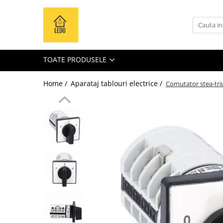
Toate Produsele
Becuri
TOATE PRODUSELE
Becuri LED
Tuburi LED
Home /
Aparataj tablouri electrice /
Comutator stea-tri
Tablouri electrice
Tablouri metalice
Dulapuri metalice
Tablouri din plastic
Tablouri organizare de santier
Accesorii tablouri electrice
Aparataj tablouri electrice
Sigurante automate
Sigurante fuzibile