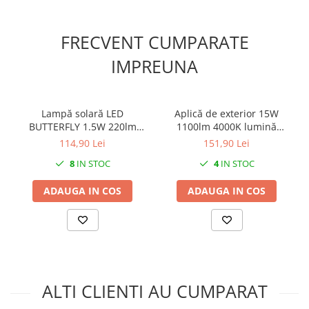
FRECVENT CUMPARATE
IMPREUNA
Lampă solară LED
Aplică de exterior 15W
BUTTERFLY 1.5W 220lm
1100lm 4000K lumină
4000K neagră de perete
naturală IP65 cu senzor de
114,90 Lei
151,90 Lei
IP65 detectare 90° la maxim
mișcare, distanță de
8
IN STOC
4
IN STOC
6 metri
detecție maxim 9m
ADAUGA IN COS
ADAUGA IN COS
ALTI CLIENTI AU CUMPARAT