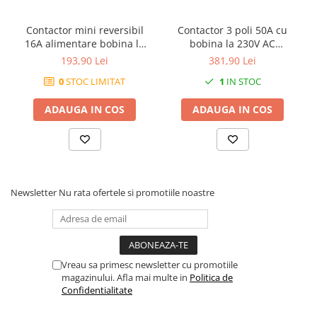
Contactor mini reversibil
Contactor 3 poli 50A cu
16A alimentare bobina la
bobina la 230V AC
230V AC 3 poli + 2 contacte
2NO+2NC 2 contacte
193,90 Lei
381,90 Lei
normal deschise NO
normal deschise + 2
0
STOC LIMITAT
1
IN STOC
contacte normal inchise
ADAUGA IN COS
ADAUGA IN COS
Newsletter
Nu rata ofertele si promotiile noastre
Vreau sa primesc newsletter cu promotiile
magazinului. Afla mai multe in
Politica de
Confidentialitate