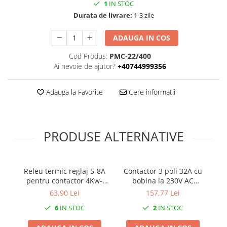
1
IN STOC
Durata de livrare:
1-3 zile
ADAUGA IN COS
Cod Produs:
PMC-22/400
Ai nevoie de ajutor?
+40744999356
Adauga la Favorite
Cere informatii
PRODUSE ALTERNATIVE
Releu termic reglaj 5-8A
Contactor 3 poli 32A cu
R
pentru contactor 4Kw-
bobina la 230V AC
7.5Kw
2NO+2NC 2 contacte
63,90 Lei
157,77 Lei
normal deschise + 2
6
IN STOC
2
IN STOC
contacte normal inchise