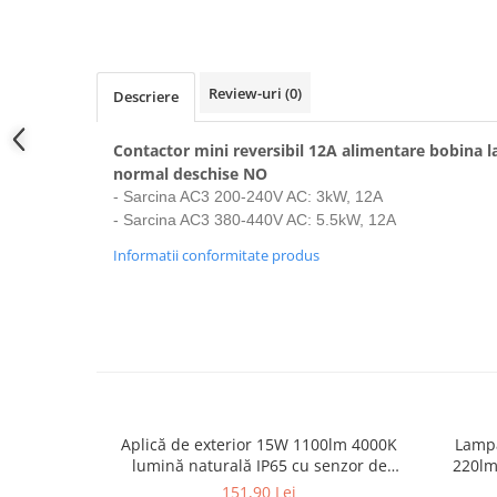
Prelungitoare pe tambur
Prelungitoare industriale
Distribuitoare de curent
Review-uri
(0)
Descriere
Cleme
Cleme pe sina DIN
Contactor mini reversibil 12A alimentare bobina la
normal deschise NO
Cleme diverse
- Sarcina AC3 200-240V AC: 3kW, 12A
Papuci si mufe
- Sarcina AC3 380-440V AC: 5.5kW, 12A
Doze electrice
Informatii conformitate produs
Doze aplicate
Doze din plastic
Doze aluminiu
Doze incastrate
Prize si fise trifazice
Trasee electrice
Aplică de exterior 15W 1100lm 4000K
Lampă
Canal cablu plastic PVC
lumină naturală IP65 cu senzor de
220lm
mișcare, distanță de detecție maxim 9m
det
151,90 Lei
Canal cablu metalic perforat