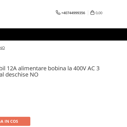
+40744999356
0,00
 NO
bil 12A alimentare bobina la 400V AC 3
mal deschise NO
A IN COS