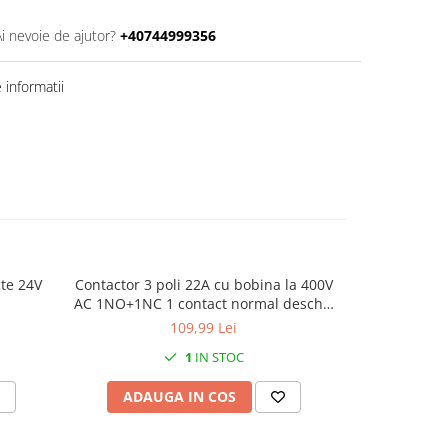
Ai nevoie de ajutor?
+40744999356
informatii
cte 24V
Contactor 3 poli 22A cu bobina la 400V
Contactor 3
AC 1NO+1NC 1 contact normal deschis
230V AC 2NO
+ 1 contact normal inchis
deschise + 2
109,99 Lei
1
IN STOC
ADAUGA IN COS
ADAU