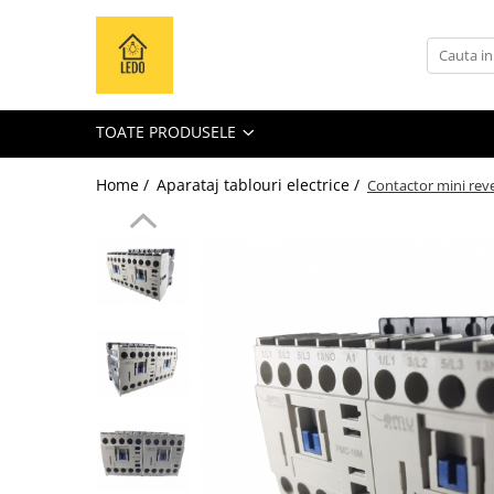
Toate Produsele
Becuri
TOATE PRODUSELE
Becuri LED
Tuburi LED
Home /
Aparataj tablouri electrice /
Contactor mini reve
Tablouri electrice
Tablouri metalice
Dulapuri metalice
Tablouri din plastic
Tablouri organizare de santier
Accesorii tablouri electrice
Aparataj tablouri electrice
Sigurante automate
Sigurante fuzibile