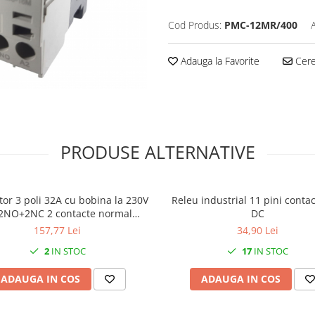
Cod Produs:
PMC-12MR/400
Adauga la Favorite
Cere 
PRODUSE ALTERNATIVE
tor 3 poli 32A cu bobina la 230V
Releu industrial 11 pini conta
2NO+2NC 2 contacte normal
DC
se + 2 contacte normal inchise
157,77 Lei
34,90 Lei
2
IN STOC
17
IN STOC
ADAUGA IN COS
ADAUGA IN COS