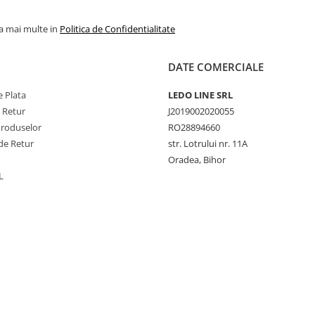
la mai multe in
Politica de Confidentialitate
DATE COMERCIALE
 Plata
LEDO LINE SRL
e Retur
J2019002020055
Produselor
RO28894660
de Retur
str. Lotrului nr. 11A
Oradea, Bihor
L