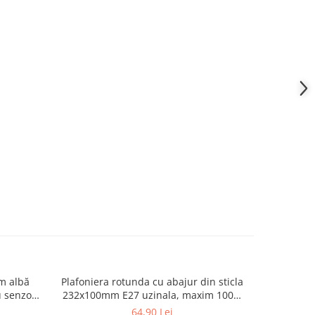
lm albă
Plafoniera rotunda cu abajur din sticla
Lampă de
u senzor
232x100mm E27 uzinala, maxim 100W
albă, 240°
ție maxim
IK06 IP44 cu montaj pe tavan sau
64,90 Lei