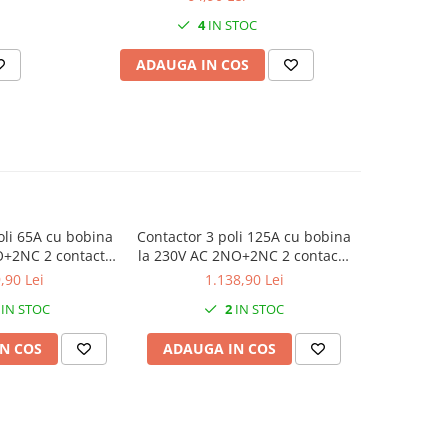
perete,badt 3 ani garantie
4
IN STOC
ADAUGA IN COS
AD
oli 65A cu bobina
Contactor 3 poli 125A cu bobina
Contactor 3
O+2NC 2 contacte
la 230V AC 2NO+2NC 2 contacte
la 230V AC
ise + 2 contacte
normal deschise + 2 contacte
normal de
,90 Lei
1.138,90 Lei
1
l inchise
normal inchise
no
IN STOC
2
IN STOC
N COS
ADAUGA IN COS
ADAUG