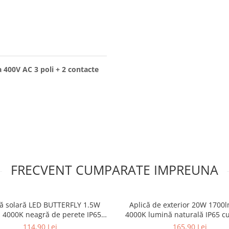
 400V AC 3 poli + 2 contacte
FRECVENT CUMPARATE IMPREUNA
 solară LED BUTTERFLY 1.5W
Aplică de exterior 20W 1700
 4000K neagră de perete IP65
4000K lumină naturală IP65 c
ectare 90° la maxim 6 metri
de mișcare, distanță de detec
114,90 Lei
165,90 Lei