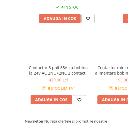
4
IN STOC
Canal cablu metalic din sarma
Tuburi rigide din plastic PVC
ADAUGA IN COS
bergman
Prize si fise electrice
Accesorii electrice
Produse noi
Fotovoltaice
Intrerupatoarea industriale
Contactor 3 poli 85A cu bobina
Contactor mini 
Sisteme de impamantare -
la 24V AC 2NO+2NC 2 contacte
alimentare bobin
paratrasnet
normal deschise + 2 contacte
poli + 2 cont
429,90 Lei
193,90
normal inchise
deschi
0
STOC LIMITAT
0
STOC 
ADAUGA IN COS
ADAUGA IN 
Newsletter
Nu rata ofertele si promotiile noastre