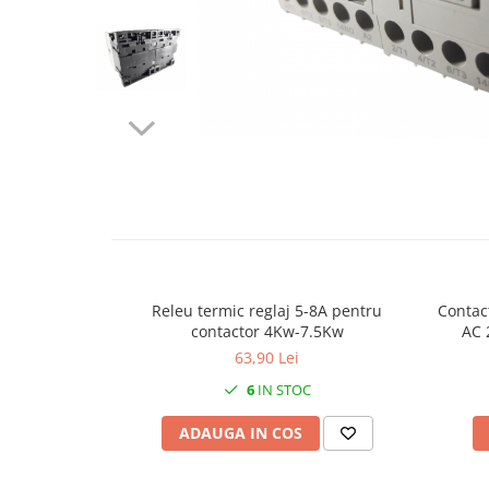
Contactoare si relee
Intrerupatoare pentru tablouri
electrice
Alte aparataje
Lampi
Industriale
Distribuie
Proiectoare
pe
Facebook
Stradale
Aplice si plafoniere
Panouri LED
Releu termic reglaj 5-8A pentru
Contac
contactor 4Kw-7.5Kw
AC 
Spoturi
deschi
63,90 Lei
Accesorii lampi
6
IN STOC
Banda led si accesorii
ADAUGA IN COS
Prelungitoare
Prelungitoare casnice