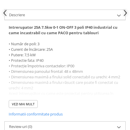
Canal cablu metalic din sarma
Descriere
Tuburi rigide din plastic PVC
bergman
Intrerupator 25A 7.5kw 0-1 ON-OFF 3 poli IP40 industrial cu
Prize si fise electrice
came incastrabil cu came PACO pentru tablouri
Accesorii electrice
• Număr de poli: 3
Produse noi
• Curent de încărcare: 25A
• Putere: 7,5 kW
Fotovoltaice
• Protectie fata: IP40
Intrerupatoarea industriale
• Protecție împotriva contactelor: IP00
Sisteme de impamantare -
• Dimensiunea panoului frontal: 48 x 48mm
paratrasnet
• Dimensiunea maximă a firului solid conectabil cu urechi: 4 mm2
• Dimensiunea maximă a firului răsucit care poate fi conectat cu
urechi: 4 mm2
Acest întrerupător cu came este proiectat pentru utilizarea în
tablouri electrice și asigură întreruperea și conectarea sigură a
circuitelor electrice. Are o capacitate de curent nominală de 25A și
VEZI MAI MULT
are clasificarea de protecție IP40, ceea ce îl face potrivit pentru
Informatii conformitate produs
protejarea împotriva particulelor solide cu diametrul mai mare de
1 mm și protejarea împotriva stropirii cu apă din orice direcție.
Caracteristici:
Review-uri
(0)