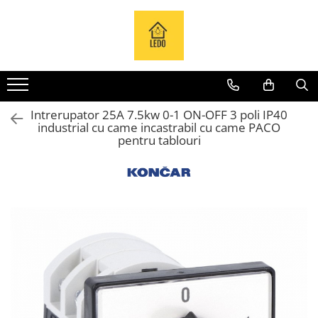
Toate Produsele
Becuri
Becuri LED
Intrerupator 25A 7.5kw 0-1 ON-OFF 3 poli IP40
Tuburi LED
industrial cu came incastrabil cu came PACO
Tablouri electrice
pentru tablouri
Tablouri metalice
Dulapuri metalice
Tablouri din plastic
Tablouri organizare de santier
Accesorii tablouri electrice
Aparataj tablouri electrice
Sigurante automate
Sigurante fuzibile