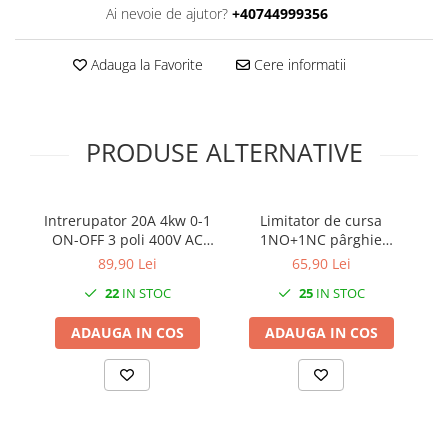
Prelungitoare pe tambur
Ai nevoie de ajutor?
+40744999356
Prelungitoare industriale
Adauga la Favorite
Cere informatii
Distribuitoare de curent
Cleme
Cleme pe sina DIN
PRODUSE ALTERNATIVE
Cleme diverse
Papuci si mufe
Intrerupator 20A 4kw 0-1
Limitator de cursa
C
Doze electrice
ON-OFF 3 poli 400V AC
1NO+1NC pârghie
Doze aplicate
IP65 industrial aplicat
întrerupător de limită cu
i
89,90 Lei
65,90 Lei
casetat
role reglabile în lungime
Doze din plastic
22
IN STOC
25
IN STOC
IP64
Doze aluminiu
ADAUGA IN COS
ADAUGA IN COS
Doze incastrate
Prize si fise trifazice
Trasee electrice
Canal cablu plastic PVC
Canal cablu metalic perforat