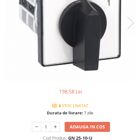
Contactoare si relee
Intrerupatoare pentru tablouri
electrice
Alte aparataje
Lampi
Industriale
Proiectoare
Stradale
Aplice si plafoniere
Panouri LED
198,58 Lei
Spoturi
0
STOC LIMITAT
Accesorii lampi
Durata de livrare:
7 zile
Banda led si accesorii
Prelungitoare
ADAUGA IN COS
Prelungitoare casnice
Cod Produs:
GN 25-10-U