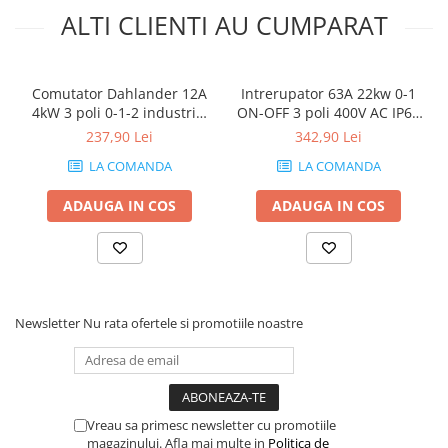
ALTI CLIENTI AU CUMPARAT
Comutator Dahlander 12A
Intrerupator 63A 22kw 0-1
4kW 3 poli 0-1-2 industrial
ON-OFF 3 poli 400V AC IP65
cu came PACO rotativ IP40
industrial aplicat casetat
237,90 Lei
342,90 Lei
LA COMANDA
LA COMANDA
ADAUGA IN COS
ADAUGA IN COS
Newsletter
Nu rata ofertele si promotiile noastre
Vreau sa primesc newsletter cu promotiile
magazinului. Afla mai multe in
Politica de