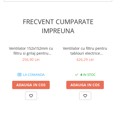
Curent nominal: 25A
Clasă de protecție: IP40
Material: plastic
Funcție de comutare: ON/OFF
FRECVENT CUMPARATE
Durabil și fiabil în utilizare
Aplicații:
IMPREUNA
Potrivit pentru utilizarea în tablouri electrice rezidențiale și
industriale
Ventilator 152x152mm cu
Ventilator cu filtru pentru
filtru si grilaj pentru
tablouri electrice
tablouri electrice 22W
255x255mm 47W 520m3
256,90 Lei
426,29 Lei
93m3/h 230V IP54
230V IP54
LA COMANDA
4
IN STOC
ADAUGA IN COS
ADAUGA IN COS