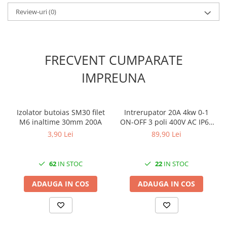
laterală)
Review-uri
(0)
FRECVENT CUMPARATE
IMPREUNA
Izolator butoias SM30 filet
Intrerupator 20A 4kw 0-1
M6 inaltime 30mm 200A
ON-OFF 3 poli 400V AC IP65
industrial aplicat casetat
3,90 Lei
89,90 Lei
62
IN STOC
22
IN STOC
ADAUGA IN COS
ADAUGA IN COS