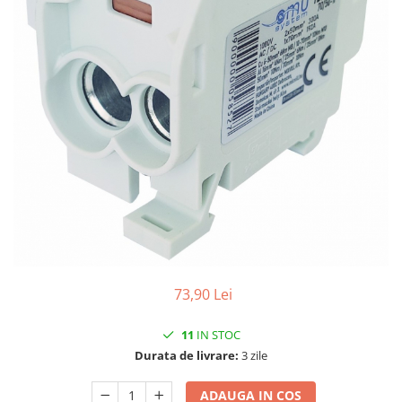
Contactoare si relee
Intrerupatoare pentru tablouri
electrice
Alte aparataje
Lampi
Industriale
Proiectoare
Stradale
Aplice si plafoniere
Panouri LED
Spoturi
73,90 Lei
Accesorii lampi
Banda led si accesorii
11
IN STOC
Durata de livrare:
3 zile
Prelungitoare
Prelungitoare casnice
ADAUGA IN COS