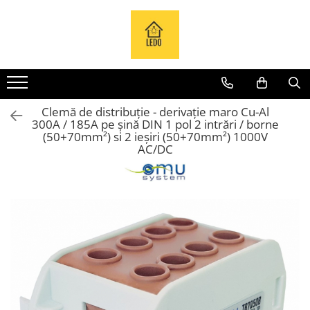
Toate Produsele
Becuri
Becuri LED
Clemă de distribuție - derivație maro Cu-Al
Tuburi LED
300A / 185A pe șină DIN 1 pol 2 intrări / borne
Tablouri electrice
(50+70mm²) si 2 ieșiri (50+70mm²) 1000V
AC/DC
Tablouri metalice
Dulapuri metalice
Tablouri din plastic
Tablouri organizare de santier
Accesorii tablouri electrice
Aparataj tablouri electrice
Sigurante automate
Sigurante fuzibile