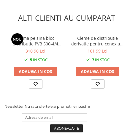
ALTI CLIENTI AU CUMPARAT
Clema pe sina bloc
Cleme de distributie
NOU
distribuție PVB 500-4/4
derivatie pentru conexiuni
500A 1x150-240mm² + 4x10-
monofazice 25mm²/35mm²
310,90 Lei
161,99 Lei
70mm² + 4x2,5-16mm²
Cu-Al montaj pe sina DIN
5
IN STOC
7
IN STOC
1000V AC / DC
100A
ADAUGA IN COS
ADAUGA IN COS
Newsletter
Nu rata ofertele si promotiile noastre