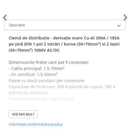
Canal cablu metalic din sarma
Tuburi rigide din plastic PVC
bergman
Descriere
Prize si fise electrice
Clemă de distribuție - derivație maro Cu-Al 300A / 185A
Accesorii electrice
pe șină DIN 1 pol 2 intrări / borne (50+70mm²) si 2 ieșiri
Produse noi
(50+70mm²) 1000V AC/DC
Fotovoltaice
Dimensiunile firelor care pot fi conectate:
Intrerupatoarea industriale
- Cablu principal: 1,5-70mm²
Sisteme de impamantare -
- Fir ramificat: 1,5-50mm²
paratrasnet
Fixare cu două șuruburi per conexiune
Capacitate de încărcare: 300 A (sârmă de cupru), 185 A
(sârmă de aluminiu)
Tensiune nominală: 1000 V AC/DC
Număr poli: 1
Poate fi montat pe o șină DIN 35 mm
VEZI MAI MULT
Conform cu: EN 61238-1 (Clasa A)
Culoare: maro
Informatii conformitate produs
Dimensiune: 33x50x63mm (fără urechea de fixare