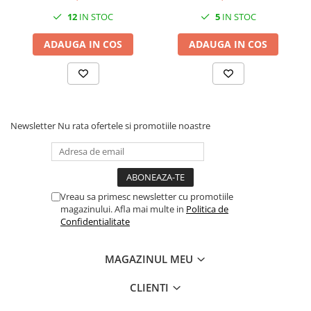
6x2,5-35mm² Cu-Al 1000V
70mm² + 4x2,5-16mm²
12
IN STOC
5
IN STOC
AC / DC
1000V AC / DC
ADAUGA IN COS
ADAUGA IN COS
Newsletter
Nu rata ofertele si promotiile noastre
Vreau sa primesc newsletter cu promotiile
magazinului. Afla mai multe in
Politica de
Confidentialitate
MAGAZINUL MEU
CLIENTI