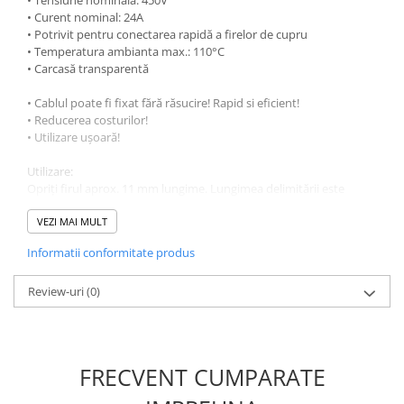
• Tensiune nominală: 450V
• Curent nominal: 24A
• Potrivit pentru conectarea rapidă a firelor de cupru
• Temperatura ambianta max.: 110°C
• Carcasă transparentă
• Cablul poate fi fixat fără răsucire! Rapid si eficient!
• Reducerea costurilor!
• Utilizare ușoară!
Utilizare:
Opriți firul aprox. 11 mm lungime. Lungimea delimitării este
indicată de seara conexiunii prin cablu. Pentru a verifica
conexiunea, utilizați un detector de fază la orificiul de inspecție
VEZI MAI MULT
din spatele conectorului cablului.
Informatii conformitate produs
Pentru a repara sau înlocui firele, pur și simplu răsuciți firul ferm
la stânga și la dreapta în timp ce țineți și trageți ferm conectorul
Review-uri
(0)
firului.
FRECVENT CUMPARATE