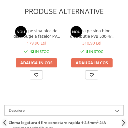
PRODUSE ALTERNATIVE
Clema pe sina bloc de
Clema pe sina bloc
Se
NOU
NOU
distribuție a fazelor PVB
distribuție PVB 500-4/4
160-6 160A 1x16-95mm² +
500A 1x150-240mm² +
pr
179,90 Lei
310,90 Lei
6x2,5-35mm² Cu-Al 1000V
4x10-70mm² + 4x2,5-
12
IN STOC
5
IN STOC
AC / DC
16mm² 1000V AC / DC
ADAUGA IN COS
ADAUGA IN COS
Descriere
2
Clema legatura 4 fire conectare rapida 1-2.5mm
24A