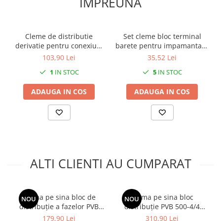
IMPREUNA
Cleme de distributie
Set cleme bloc terminal
derivatie pentru conexiuni
barete pentru impamantare
trifazice 25mm²/16mm² Cu-
si nul albastra si verde pe
103,90 Lei
35,52 Lei
Al montaj pe sina DIN 152A
sina 15 gauri max 16mm2
1
IN STOC
5
IN STOC
4 intrari per pol/clema
63A izolate
ADAUGA IN COS
ADAUGA IN COS
ALTI CLIENTI AU CUMPARAT
Clema pe sina bloc de
Clema pe sina bloc
NOU
NOU
distribuție a fazelor PVB
distribuție PVB 500-4/4
160-6 160A 1x16-95mm² +
500A 1x150-240mm² + 4x10-
179,90 Lei
310,90 Lei