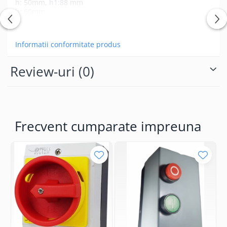
h: 50mm, h1:88 mm
b: 60mm
t: 50mm
Vezi mai mult
Informatii conformitate produs
Review-uri
(0)
Frecvent cumparate impreuna