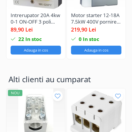
Intrerupator 20A 4kw
Motor starter 12-18A
0-1 ON-OFF 3 poli
7.5kW 400V pornire
400V AC IP65
motor echipat cu
89,90 Lei
219,90 Lei
industrial aplicat
contactor si releu
22
In stoc
0
In stoc
casetat
termic IP65
Adauga in cos
Adauga in cos
Alti clienti au cumparat
NOU