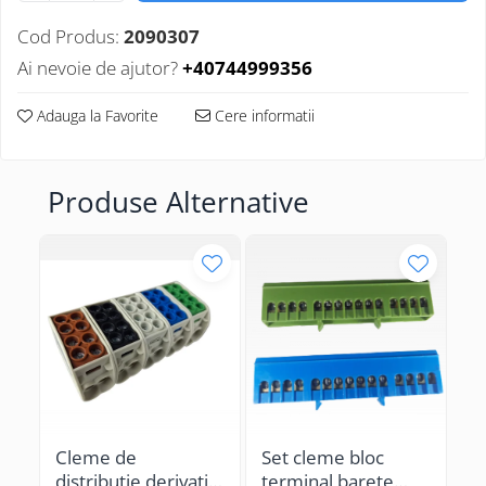
Cod Produs:
2090307
Ai nevoie de ajutor?
+40744999356
Adauga la Favorite
Cere informatii
Produse Alternative
Cleme de
Set cleme bloc
C
distributie derivatie
terminal barete
di