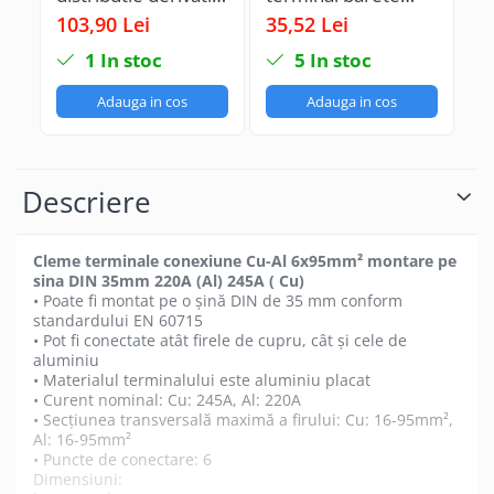
pentru conexiuni
pentru
1 
103,90 Lei
35,52 Lei
60
trifazice
impamantare si nul
om
1
In stoc
5
In stoc
25mm²/16mm² Cu-
albastra si verde pe
1
Al montaj pe sina
sina 15 gauri max
pe
Adauga in cos
Adauga in cos
DIN 152A 4 intrari
16mm2 63A izolate
ve
per pol/clema
i
Descriere
Cleme terminale conexiune Cu-Al 6x95mm² montare pe
sina DIN 35mm 220A (Al) 245A ( Cu)
• Poate fi montat pe o șină DIN de 35 mm conform
standardului EN 60715
• Pot fi conectate atât firele de cupru, cât și cele de
aluminiu
• Materialul terminalului este aluminiu placat
• Curent nominal: Cu: 245A, Al: 220A
• Secțiunea transversală maximă a firului: Cu: 16-95mm²,
Al: 16-95mm²
• Puncte de conectare: 6
Dimensiuni: