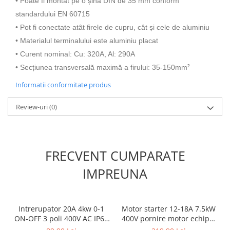
• Poate fi montat pe o șină DIN de 35 mm conform
standardului EN 60715
• Pot fi conectate atât firele de cupru, cât și cele de aluminiu
• Materialul terminalului este aluminiu placat
• Curent nominal: Cu: 320A, Al: 290A
²
• Secțiunea transversală maximă a firului: 35-150mm
Informatii conformitate produs
Review-uri
(0)
FRECVENT CUMPARATE
IMPREUNA
Intrerupator 20A 4kw 0-1
Motor starter 12-18A 7.5kW
ON-OFF 3 poli 400V AC IP65
400V pornire motor echipat
industrial aplicat casetat
cu contactor si releu termic