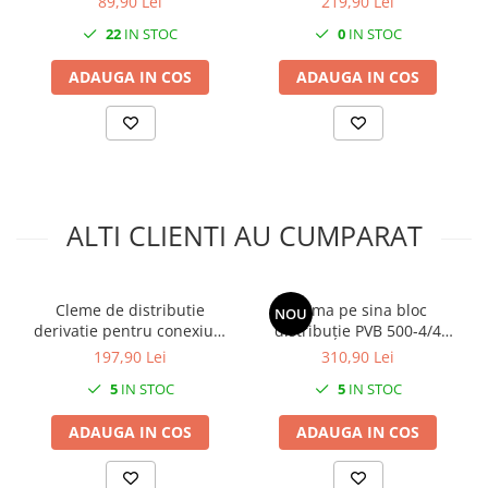
89,90 Lei
219,90 Lei
IP65
22
IN STOC
0
IN STOC
ADAUGA IN COS
ADAUGA IN COS
ALTI CLIENTI AU CUMPARAT
Cleme de distributie
Clema pe sina bloc
NOU
derivatie pentru conexiuni
distribuție PVB 500-4/4
monofazice 25mm²/35mm²/
500A 1x150-240mm² + 4x10-
197,90 Lei
310,90 Lei
Cu-Al montaj pe sina DIN
70mm² + 4x2,5-16mm²
5
IN STOC
5
IN STOC
100A
1000V AC / DC
ADAUGA IN COS
ADAUGA IN COS