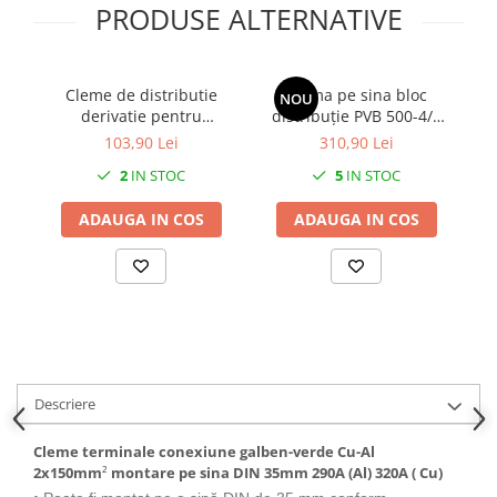
PRODUSE ALTERNATIVE
Cleme de distributie
Clema pe sina bloc
NOU
derivatie pentru
distribuție PVB 500-4/4
conexiuni trifazice
500A 1x150-240mm² +
103,90 Lei
310,90 Lei
25mm²/16mm² Cu-Al
4x10-70mm² + 4x2,5-
2
IN STOC
5
IN STOC
montaj pe sina DIN 152A
16mm² 1000V AC / DC
mo
4 intrari per pol/clema
6
ADAUGA IN COS
ADAUGA IN COS
Descriere
Cleme terminale conexiune galben-verde Cu-Al
2x150mm
²
montare pe sina DIN 35mm 290A (Al) 320A ( Cu)