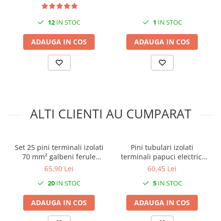
230V AC 50/60Hz
12
IN STOC
1
IN STOC
ADAUGA IN COS
ADAUGA IN COS
ALTI CLIENTI AU CUMPARAT
Set 25 pini terminali izolati
Pini tubulari izolati
70 mm² galbeni ferule
terminali papuci electrici
cupru 37.5mm
25mm² maro set 100 bucati
65,90 Lei
60,45 Lei
20
IN STOC
5
IN STOC
ADAUGA IN COS
ADAUGA IN COS