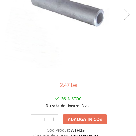
Contactoare si relee
Intrerupatoare pentru tablouri
electrice
Alte aparataje
Lampi
Industriale
Proiectoare
Stradale
Aplice si plafoniere
2,47 Lei
Panouri LED
Spoturi
36
IN STOC
Accesorii lampi
Durata de livrare:
3 zile
Banda led si accesorii
ADAUGA IN COS
Prelungitoare
Cod Produs:
ATH25
Prelungitoare casnice