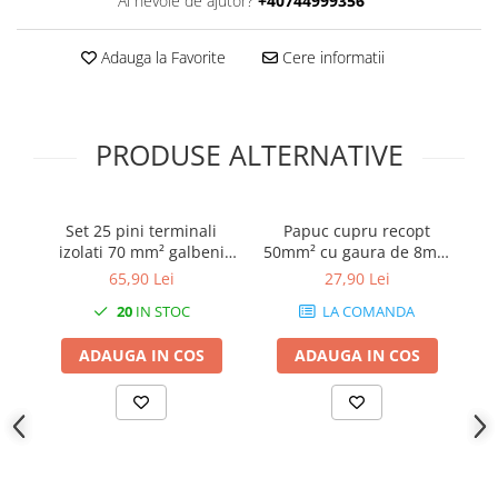
Ai nevoie de ajutor?
+40744999356
Prelungitoare pe tambur
Prelungitoare industriale
Adauga la Favorite
Cere informatii
Distribuitoare de curent
Cleme
PRODUSE ALTERNATIVE
Cleme pe sina DIN
Cleme diverse
Papuci si mufe
Set 25 pini terminali
Papuc cupru recopt
P
Doze electrice
izolati 70 mm² galbeni
50mm² cu gaura de 8mm
16
ferule cupru 37.5mm
lungime 52mm
65,90 Lei
27,90 Lei
Doze aplicate
20
IN STOC
LA COMANDA
Doze din plastic
Doze aluminiu
ADAUGA IN COS
ADAUGA IN COS
Doze incastrate
Prize si fise trifazice
Trasee electrice
Canal cablu plastic PVC
Canal cablu metalic perforat