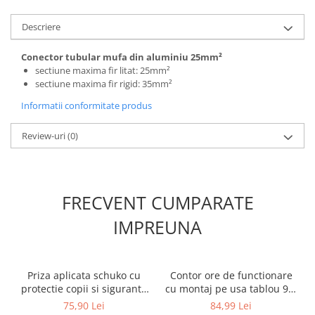
Canal cablu metalic din sarma
Descriere
Tuburi rigide din plastic PVC
Conector tubular mufa din aluminiu 25mm²
bergman
sectiune maxima fir litat: 25mm²
Prize si fise electrice
sectiune maxima fir rigid: 35mm²
Accesorii electrice
Informatii conformitate produs
Produse noi
Fotovoltaice
Review-uri
(0)
Intrerupatoarea industriale
Sisteme de impamantare -
paratrasnet
FRECVENT CUMPARATE
IMPREUNA
Priza aplicata schuko cu
Contor ore de functionare
protectie copii si siguranta
cu montaj pe usa tablou 90-
1P C 16A 130x87mm IP20
264V IP65
75,90 Lei
84,99 Lei