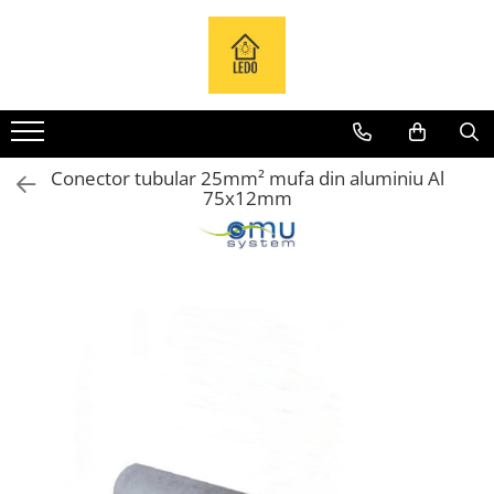
Toate Produsele
Becuri
Becuri LED
Conector tubular 25mm² mufa din aluminiu Al
Tuburi LED
75x12mm
Tablouri electrice
Tablouri metalice
Dulapuri metalice
Tablouri din plastic
Tablouri organizare de santier
Accesorii tablouri electrice
Aparataj tablouri electrice
Sigurante automate
Sigurante fuzibile