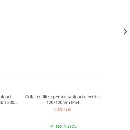
blouri
Grilaj cu filtru pentru tablouri electrice
Canal c
3/h 230V
120x120mm IP54
te
33,90 Lei
150
IN STOC