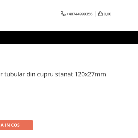
+40744999356
0,00
 tubular din cupru stanat 120x27mm
A IN COS