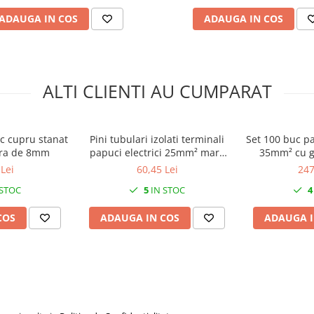
ADAUGA IN COS
ADAUGA IN COS
ALTI CLIENTI AU CUMPARAT
c cupru stanat
Pini tubulari izolati terminali
Set 100 buc p
ra de 8mm
papuci electrici 25mm² maro
35mm² cu 
set 100 bucati
Lei
60,45 Lei
247
 STOC
5
IN STOC
4
COS
ADAUGA IN COS
ADAUGA I