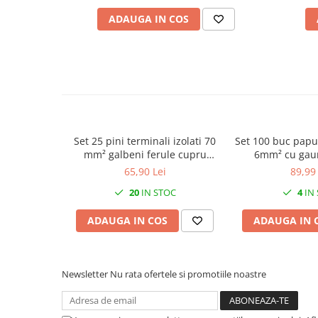
ADAUGA IN COS
Canal cablu metalic din sarma
Tuburi rigide din plastic PVC
bergman
Prize si fise electrice
Accesorii electrice
Produse noi
Fotovoltaice
Set 25 pini terminali izolati 70
Set 100 buc papu
Intrerupatoarea industriale
mm² galbeni ferule cupru
6mm² cu gau
37.5mm
65,90 Lei
89,99 
Sisteme de impamantare -
paratrasnet
20
IN STOC
4
IN
ADAUGA IN COS
ADAUGA IN 
Newsletter
Nu rata ofertele si promotiile noastre