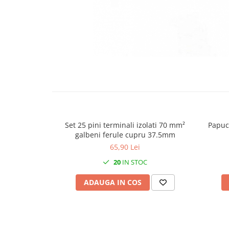
Contactoare si relee
Intrerupatoare pentru tablouri
electrice
Alte aparataje
Lampi
Distribuie
pe
Industriale
Facebook
Proiectoare
Stradale
Set 25 pini terminali izolati 70 mm²
Papuc
Aplice si plafoniere
galbeni ferule cupru 37.5mm
Panouri LED
65,90 Lei
Spoturi
20
IN STOC
Accesorii lampi
ADAUGA IN COS
Banda led si accesorii
Prelungitoare
Prelungitoare casnice