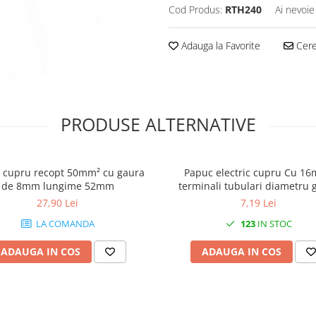
Cod Produs:
RTH240
Ai nevoie
Adauga la Favorite
Cere 
PRODUSE ALTERNATIVE
 cupru recopt 50mm² cu gaura
Papuc electric cupru Cu 1
de 8mm lungime 52mm
terminali tubulari diametru 
8mm lungime 68mm
27,90 Lei
7,19 Lei
LA COMANDA
123
IN STOC
ADAUGA IN COS
ADAUGA IN COS