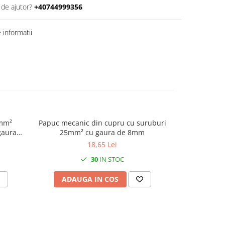
 de ajutor?
+40744999356
informatii
6mm²
Papuc mecanic din cupru cu suruburi
Papuc cupru
gaura
25mm² cu gaura de 8mm
de 8
18,65 Lei
30
IN STOC
ADAUGA IN COS
ADAU