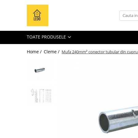
Toate Produsele
Becuri
TOATE PRODUSELE
Becuri LED
Tuburi LED
Home /
Cleme /
Mufa 240mm² conector tubular din cupr
Tablouri electrice
Tablouri metalice
Dulapuri metalice
Tablouri din plastic
Tablouri organizare de santier
Accesorii tablouri electrice
Aparataj tablouri electrice
Sigurante automate
Sigurante fuzibile