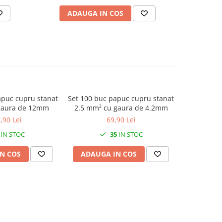
ADAUGA IN COS
AD
apuc cupru stanat
Set 100 buc papuc cupru stanat
Papuc mec
gaura de 12mm
2.5 mm² cu gaura de 4.2mm
suruburi 1
,90 Lei
69,90 Lei
IN STOC
35
IN STOC
N COS
ADAUGA IN COS
ADAUG