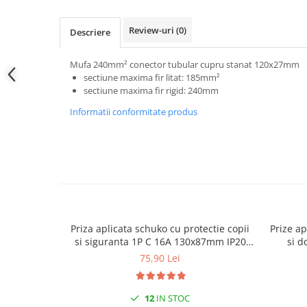
Prelungitoare pe tambur
Prelungitoare industriale
Review-uri
(0)
Descriere
Distribuitoare de curent
Mufa 240mm² conector tubular cupru stanat 120x27mm
Cleme
sectiune maxima fir litat: 185mm²
Cleme pe sina DIN
sectiune maxima fir rigid: 240mm
Cleme diverse
Informatii conformitate produs
Papuci si mufe
Doze electrice
Doze aplicate
Doze din plastic
Doze aluminiu
Doze incastrate
Priza aplicata schuko cu protectie copii
Prize ap
si siguranta 1P C 16A 130x87mm IP20
si d
Prize si fise trifazice
230V AC 50/60Hz
75,90 Lei
Trasee electrice
Canal cablu plastic PVC
12
IN STOC
Canal cablu metalic perforat