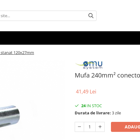
u stanat 120x27mm
Mufa 240mm² conector
41,49 Lei
24
IN STOC
Durata de livrare:
3 zile
ADAUG