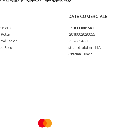
la mai multe in
Politica de Confidentialitate
DATE COMERCIALE
 Plata
LEDO LINE SRL
e Retur
J2019002020055
Produselor
RO28894660
de Retur
str. Lotrului nr. 11A
Oradea, Bihor
L