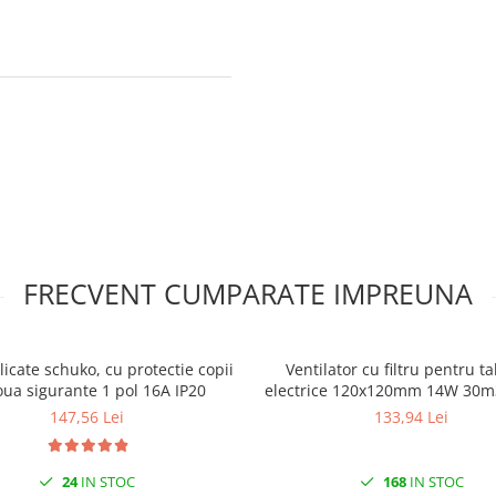
FRECVENT CUMPARATE IMPREUNA
licate schuko, cu protectie copii
Ventilator cu filtru pentru ta
oua sigurante 1 pol 16A IP20
electrice 120x120mm 14W 30m
IP54
147,56 Lei
133,94 Lei
24
IN STOC
168
IN STOC