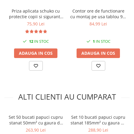
Priza aplicata schuko cu
Contor ore de functionare
protectie copii si siguranta
cu montaj pe usa tablou 90-
1P C 16A 130x87mm IP20
264V IP65
75,90 Lei
84,99 Lei
230V AC 50/60Hz
12
IN STOC
1
IN STOC
ADAUGA IN COS
ADAUGA IN COS
ALTI CLIENTI AU CUMPARAT
Set 50 bucati papuci cupru
Set 10 bucati papuci cupru
stanat 50mm² cu gaura de
stanat 185mm² cu gaura de
8mm lungime totala 43mm
16mm
263,90 Lei
288,90 Lei