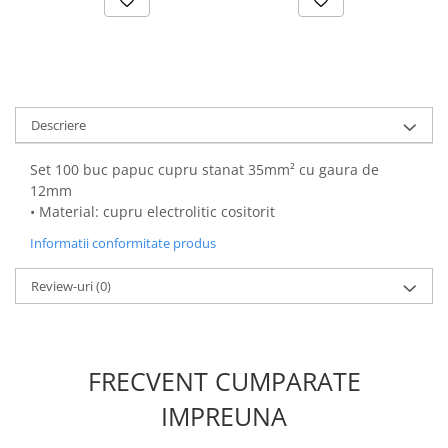
Canal cablu metalic din sarma
Tuburi rigide din plastic PVC
bergman
Prize si fise electrice
Descriere
Accesorii electrice
Produse noi
Set 100 buc papuc cupru stanat 35mm² cu gaura de
Fotovoltaice
12mm
• Material: cupru electrolitic cositorit
Intrerupatoarea industriale
Sisteme de impamantare -
Informatii conformitate produs
paratrasnet
Review-uri
(0)
FRECVENT CUMPARATE
IMPREUNA