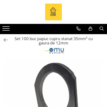
Toate Produsele
Becuri
Becuri LED
Set 100 buc papuc cupru stanat 35mm² cu
Tuburi LED
gaura de 12mm
Tablouri electrice
Tablouri metalice
Dulapuri metalice
Tablouri din plastic
Tablouri organizare de santier
Accesorii tablouri electrice
Aparataj tablouri electrice
Sigurante automate
Sigurante fuzibile