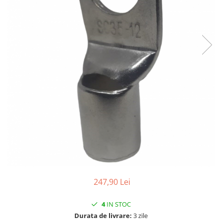
Contactoare si relee
Intrerupatoare pentru tablouri
electrice
Alte aparataje
Lampi
Industriale
Proiectoare
Stradale
Aplice si plafoniere
Panouri LED
Spoturi
Accesorii lampi
247,90 Lei
Banda led si accesorii
Prelungitoare
4
IN STOC
Prelungitoare casnice
Durata de livrare:
3 zile