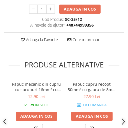
Prelungitoare pe tambur
ADAUGA IN COS
Prelungitoare industriale
Cod Produs:
SC-35/12
Distribuitoare de curent
Ai nevoie de ajutor?
+40744999356
Cleme
Cleme pe sina DIN
Adauga la Favorite
Cere informatii
Cleme diverse
Papuci si mufe
PRODUSE ALTERNATIVE
Doze electrice
Doze aplicate
Doze din plastic
Papuc mecanic din cupru
Papuc cupru recopt
Doze aluminiu
cu suruburi 16mm² cu
50mm² cu gaura de 8mm
i
gaura de 8mm
lungime 52mm
Doze incastrate
12,90 Lei
27,90 Lei
Prize si fise trifazice
79
IN STOC
LA COMANDA
Trasee electrice
ADAUGA IN COS
ADAUGA IN COS
Canal cablu plastic PVC
Canal cablu metalic perforat