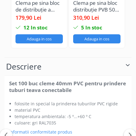
Clema pe sina bloc
Clema pe sina bloc
Se
de distribuție a
distribuție PVB 500-
di
fazelor PVB 160-6
4/4 500A 1x150-
pr
179,90 Lei
310,90 Lei
40
160A 1x16-95mm²
240mm² + 4x10-
1
12
In stoc
5
In stoc
+ 6x2,5-35mm² Cu-
70mm² + 4x2,5-
Al 1000V AC / DC
16mm² 1000V AC /
Adauga in cos
Adauga in cos
DC
Descriere
Set 100 buc cleme 40mm PVC pentru prindere
tuburi teava conectabile
folosite in special la prinderea tuburilor PVC rigide
material PVC
temperatura ambientala: -5 º...+60 º C
culoare: gri RAL7035
Informatii conformitate produs