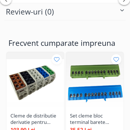
Review-uri
(0)
Frecvent cumparate impreuna
Cleme de distributie
Set cleme bloc
derivatie pentru
terminal barete
conexiuni trifazice
pentru impamantare
103,90 Lei
35,52 Lei