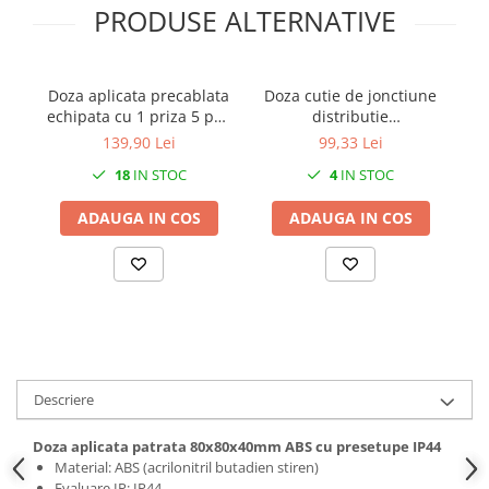
PRODUSE ALTERNATIVE
Doza aplicata precablata
Doza cutie de jonctiune
echipata cu 1 priza 5 poli
distributie
3P+N+E 32A 400V si 1
240x190x90mm aplicata
15
139,90 Lei
99,33 Lei
priza schuko 16A 230V
transparenta forma de
18
IN STOC
4
IN STOC
IP44 150x110mm
presetupe grad de
protectie IP67
ADAUGA IN COS
ADAUGA IN COS
Descriere
Doza aplicata patrata 80x80x40mm ABS cu presetupe IP44
Material: ABS (acrilonitril butadien stiren)
Evaluare IP: IP44