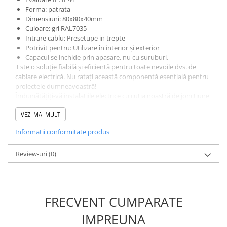
Forma: patrata
Dimensiuni: 80x80x40mm
Culoare: gri RAL7035
Intrare cablu: Presetupe in trepte
Potrivit pentru: Utilizare în interior și exterior
Capacul se inchide prin apasare, nu cu suruburi.
Este o soluție fiabilă și eficientă pentru toate nevoile dvs. de
cablare electrică. Nu ratați această componentă esențială pentru
proiectele dumneavoastră!
Îmbunătățiți-vă instalațiile electrice cu cutia noastră de joncțiune
rotundă din plastic de înaltă calitate. Proiectată având în vedere
durabilitatea și funcționalitatea, această cutie de joncțiune este
VEZI MAI MULT
perfectă pentru diverse aplicații, fie că este vorba despre
Informatii conformitate produs
rezidențiale, comerciale sau industriale.
Caracteristici cheie:
Review-uri
(0)
Construcție robustă: Fabricată din material ABS de calitate
premium, această cutie de joncțiune asigură performanțe de
lungă durată și rezistență excelentă la impact, coroziune și
FRECVENT CUMPARATE
condiții de mediu dure.
Clasament IP44: Cu un grad de protectie IP44, această cutie de
IMPREUNA
joncțiune oferă protecție fiabilă împotriva prafului și stropilor de