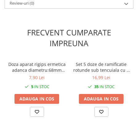
Review-uri
(0)
FRECVENT CUMPARATE
IMPREUNA
Doza aparat rigips ermetica
Set 5 doze de ramificatie
adanca diametru:68mm
rotunde sub tencuiala cu 8
adancime:62mm 850°C, VDE
intrari pentru zidarie Ø
7,90 Lei
16,99 Lei
IP30
70mm cu capac
5
IN STOC
35
IN STOC
ADAUGA IN COS
ADAUGA IN COS