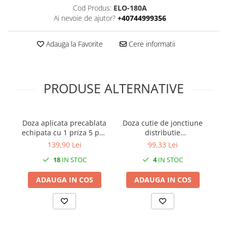
Cod Produs:
ELO-180A
Ai nevoie de ajutor?
+40744999356
Adauga la Favorite
Cere informatii
PRODUSE ALTERNATIVE
Doza aplicata precablata
Doza cutie de jonctiune
echipata cu 1 priza 5 poli
distributie
3P+N+E 32A 400V si 1
240x190x90mm aplicata
15
139,90 Lei
99,33 Lei
priza schuko 16A 230V
transparenta forma de
18
IN STOC
4
IN STOC
IP44 150x110mm
presetupe grad de
protectie IP67
ADAUGA IN COS
ADAUGA IN COS