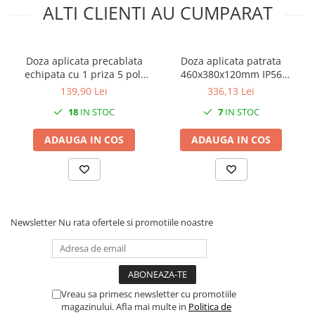
ALTI CLIENTI AU CUMPARAT
Doza aplicata precablata
Doza aplicata patrata
echipata cu 1 priza 5 poli
460x380x120mm IP56
3P+N+E 32A 400V si 1 priza
pentru distributie jonctiune
139,90 Lei
336,13 Lei
schuko 16A 230V IP44
ABS rezistenta UV fara
18
IN STOC
7
IN STOC
150x110mm
presetupe margini netede
ADAUGA IN COS
ADAUGA IN COS
Newsletter
Nu rata ofertele si promotiile noastre
Vreau sa primesc newsletter cu promotiile
magazinului. Afla mai multe in
Politica de