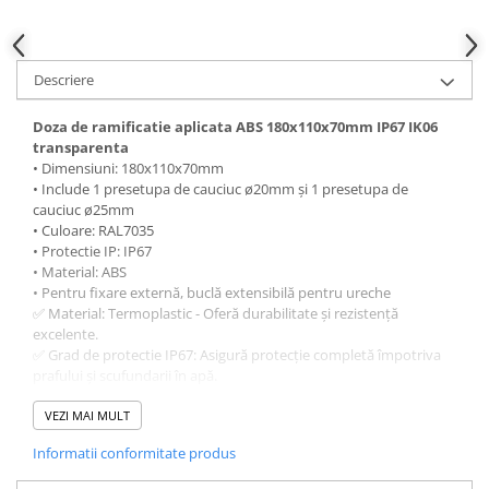
Descriere
Doza de ramificatie aplicata ABS 180x110x70mm IP67 IK06
transparenta
• Dimensiuni: 180x110x70mm
• Include 1 presetupa de cauciuc ø20mm și 1 presetupa de
cauciuc ø25mm
• Culoare: RAL7035
• Protectie IP: IP67
• Material: ABS
• Pentru fixare externă, buclă extensibilă pentru ureche
✅ Material: Termoplastic - Oferă durabilitate și rezistență
excelente.
✅ Grad de protectie IP67: Asigură protecție completă împotriva
prafului și scufundarii în apă.
✅ Rezistență la impact IK06: Construit pentru a rezista la condiții
dificile.
VEZI MAI MULT
✅ Versatil: Potrivit pentru diverse aplicații industriale și în aer
Informatii conformitate produs
liber.
✅ Instalare ușoară.