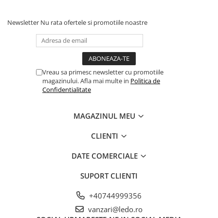
ridicat de siguranță în manipularea motoarelor,
reducând riscul de accidente sau deteriorare.
Investește acum în calitate și performanță superioară cu
Newsletter
Nu rata ofertele si promotiile noastre
comutatorul cu came 63A 3 poli IP65. Asigură-ți că
operațiunile tale vor funcționa fără probleme și cu
eficiență maximă.
Vreau sa primesc newsletter cu promotiile
magazinului. Afla mai multe in
Politica de
Confidentialitate
MAGAZINUL MEU
CLIENTI
DATE COMERCIALE
SUPORT CLIENTI
+40744999356
vanzari@ledo.ro