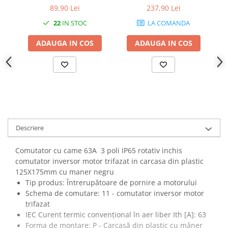
IP65 industrial aplicat
industrial cu came PACO
e
89,90 Lei
237,90 Lei
casetat
rotativ IP40
22
IN STOC
LA COMANDA
ADAUGA IN COS
ADAUGA IN COS
Descriere
Comutator cu came 63A 3 poli IP65 rotativ inchis
comutator inversor motor trifazat in carcasa din plastic
125X175mm cu maner negru
Tip produs: Întrerupătoare de pornire a motorului
Schema de comutare: 11 - comutator inversor motor
trifazat
IEC Curent termic convențional în aer liber Ith [A]: 63
Forma de montare: P - Carcasă din plastic cu mâner