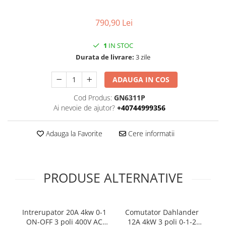
790,90 Lei
1
IN STOC
Durata de livrare:
3 zile
ADAUGA IN COS
Cod Produs:
GN6311P
Ai nevoie de ajutor?
+40744999356
Adauga la Favorite
Cere informatii
PRODUSE ALTERNATIVE
Intrerupator 20A 4kw 0-1
Comutator Dahlander
ON-OFF 3 poli 400V AC
12A 4kW 3 poli 0-1-2
7.