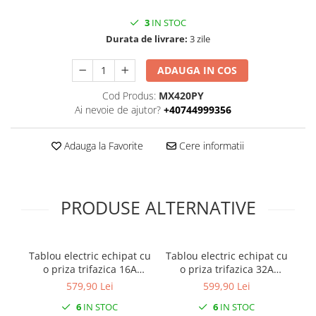
Prelungitoare pe tambur
3
IN STOC
Prelungitoare industriale
Durata de livrare:
3 zile
Distribuitoare de curent
ADAUGA IN COS
Cleme
Cleme pe sina DIN
Cod Produs:
MX420PY
Ai nevoie de ajutor?
+40744999356
Cleme diverse
Papuci si mufe
Adauga la Favorite
Cere informatii
Doze electrice
Doze aplicate
Doze din plastic
PRODUSE ALTERNATIVE
Doze aluminiu
Doze incastrate
Tablou electric echipat cu
Tablou electric echipat cu
Prize si fise trifazice
o priza trifazica 16A
o priza trifazica 32A
Trasee electrice
3P+N+E si 2 prize
3P+N+E (legaturi cu fir
579,90 Lei
599,90 Lei
Canal cablu plastic PVC
monofazice schuko 16A
MYF / H07V-K 4mm² ) si 2
6
IN STOC
6
IN STOC
precablat, cu sigurante
prize monofazice schuko
mo
Canal cablu metalic perforat