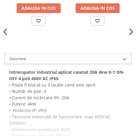
SCHNEIDER, organizare
16A (legaturi cu fir MYF /
4
ADAUGA IN COS
ADAUGA IN COS
de santier, distributie
H07V-K 2.5mm² )
Canal cablu metalic din sarma
IP44
precablat, cu sigurante
Tuburi rigide din plastic PVC
SCHNEIDER
bergman
Prize si fise electrice
Accesorii electrice
Produse noi
Fotovoltaice
Descriere
Intrerupatoarea industriale
Intrerupator industrial aplicat casetat 20A 4kw 0-1 ON-
Sisteme de impamantare -
OFF 4 poli 400V AC IP65
paratrasnet
• Poate fi blocat cu 3 lacăte cand este oprit.
• Număr de poli: 4
• Curent de incărcare Ith: 20A
• Putere: 4kW
• Protecție IP: IP65
• Tensiune nominală de funcționare: max 400V AC
50/60Hz
• Dimensiune presetupă: M20
• Dimensiune: 80x100x105mm