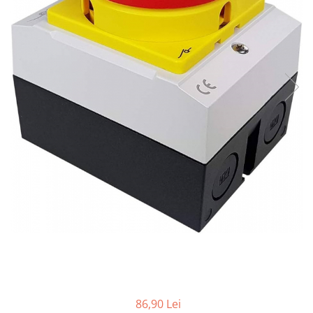
Contactoare si relee
Intrerupatoare pentru tablouri
electrice
Alte aparataje
Lampi
Industriale
Proiectoare
Stradale
Aplice si plafoniere
Panouri LED
Spoturi
Accesorii lampi
Banda led si accesorii
Prelungitoare
Prelungitoare casnice
86,90 Lei