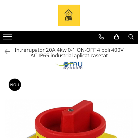
Toate Produsele
Becuri
Becuri LED
Intrerupator 20A 4kw 0-1 ON-OFF 4 poli 400V
Tuburi LED
AC IP65 industrial aplicat casetat
Tablouri electrice
Tablouri metalice
Dulapuri metalice
NOU
Tablouri din plastic
Tablouri organizare de santier
Accesorii tablouri electrice
Aparataj tablouri electrice
Sigurante automate
Sigurante fuzibile