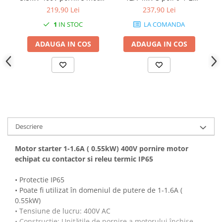
echipat cu contactor si
industrial cu came PACO
e
219,90 Lei
237,90 Lei
releu termic IP65
rotativ IP40
1
IN STOC
LA COMANDA
ADAUGA IN COS
ADAUGA IN COS
Descriere
Motor starter 1-1.6A ( 0.55kW) 400V pornire motor
echipat cu contactor si releu termic IP65
• Protectie IP65
• Poate fi utilizat în domeniul de putere de 1-1.6A (
0.55kW)
• Tensiune de lucru: 400V AC
• Construcție: Unitățile de pornire a motorului închise