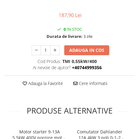
187,90 Lei
0
IN STOC
Durata de livrare:
3 zile
ADAUGA IN COS
Cod Produs:
TMI 0,55kW/400
Ai nevoie de ajutor?
+40744999356
Adauga la Favorite
Cere informatii
PRODUSE ALTERNATIVE
Motor starter 9-13A
Comutator Dahlander
5.5kW 400V pornire motor
12A 4kW 3 poli 0-1-2
7.