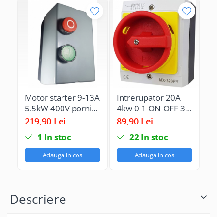
Motor starter 9-13A
Intrerupator 20A
Mo
5.5kW 400V pornire
4kw 0-1 ON-OFF 3
1
motor echipat cu
poli 400V AC IP65
p
219,90 Lei
89,90 Lei
21
contactor si releu
industrial aplicat
ec
1
In stoc
22
In stoc
termic IP65
casetat
co
te
Adauga in cos
Adauga in cos
Descriere