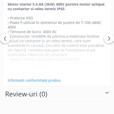
Motor starter 5.5-8A (3kW) 400V pornire motor echipat
cu contactor si releu termic IP65
• Protectie IP65
• Poate fi utilizat în domeniul de putere de 7-10A (4kW)
400V
• Tensiune de lucru: 400V AC
• Construcție: Unitățile de pornire a motorului închise
includ un contactor și un releu termic, care sunt
asamblate în carcasă. Circuitul de control este precablat
din fabrică. Unitatea este gata de funcționare după
conectarea cablurilor de conectare.
• Poate fi montat pe perete sau pe mașină
• 4 locasuri marcate pentru presetupă PG 13,5 mm
Descriere produs:
Acest motor starter avansat este
Vezi mai mult
soluția ideală pentru a controla și a proteja motoarele cu
o putere de 4 kW, acoperind o gamă variată de aplicații
Informatii conformitate produs
industriale. Cu o capacitate de pornire de la 7 A până la
10 A, acesta este proiectat pentru a oferi un control
Review-uri
(0)
precis și fiabil al motorului dvs.
Caracteristici cheie: