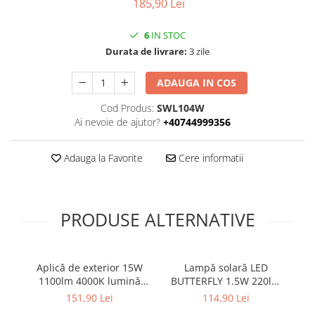
185,90 Lei
6
IN STOC
Durata de livrare:
3 zile
ADAUGA IN COS
Cod Produs:
SWL104W
Ai nevoie de ajutor?
+40744999356
Adauga la Favorite
Cere informatii
PRODUSE ALTERNATIVE
Aplică de exterior 15W
Lampă solară LED
A
1100lm 4000K lumină
BUTTERFLY 1.5W 220lm
naturală IP65 cu senzor
4000K neagră de perete
l
151,90 Lei
114,90 Lei
de mișcare, distanță de
IP65 detectare 90° la