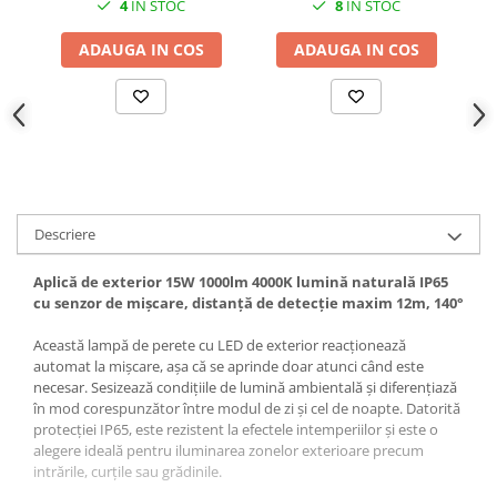
4
IN STOC
8
IN STOC
detecție maxim 9m
maxim 6 metri
ma
ADAUGA IN COS
ADAUGA IN COS
Descriere
Aplică de exterior 15W 1000lm 4000K lumină naturală IP65
cu senzor de mișcare, distanță de detecție maxim 12m, 140°
Această lampă de perete cu LED de exterior reacționează
automat la mișcare, așa că se aprinde doar atunci când este
necesar. Sesizează condițiile de lumină ambientală și diferențiază
în mod corespunzător între modul de zi și cel de noapte. Datorită
protecției IP65, este rezistent la efectele intemperiilor și este o
alegere ideală pentru iluminarea zonelor exterioare precum
intrările, curțile sau grădinile.