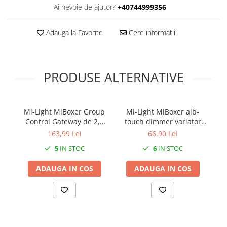
Ai nevoie de ajutor?
+40744999356
Adauga la Favorite
Cere informatii
PRODUSE ALTERNATIVE
Mi-Light MiBoxer Group
Mi-Light MiBoxer alb-
Bu
Control Gateway de 2,4
touch dimmer variator
GHz pentru controlul
telecomandă DIM FUT087
ro
163,99 Lei
66,90 Lei
zonei Smartlife gateway
5
IN STOC
6
IN STOC
WL-Box2
ADAUGA IN COS
ADAUGA IN COS