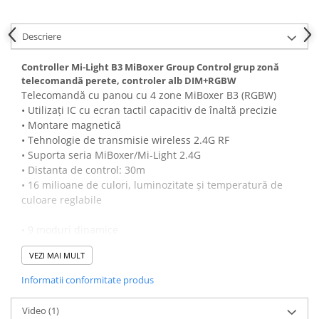
Descriere
Controller Mi-Light B3 MiBoxer Group Control grup zonă
telecomandă perete, controler alb DIM+RGBW
Telecomandă cu panou cu 4 zone MiBoxer B3 (RGBW)
• Utilizați IC cu ecran tactil capacitiv de înaltă precizie
• Montare magnetică
• Tehnologie de transmisie wireless 2.4G RF
• Suporta seria MiBoxer/Mi-Light 2.4G
• Distanta de control: 30m
• 16 milioane de culori, luminozitate și temperatură de
culoare reglabile
• 9 moduri dinamice
- Diferite moduri dinamice pot fi utilizate pentru diferite
VEZI MAI MULT
aplicații
• Control individual pe 4 zone:
Informatii conformitate produs
- Fiecare zonă controlează nenumărate lumini sau
controlere
Video
(1)