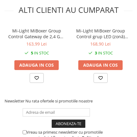
ALTI CLIENTI AU CUMPARAT
Mi-Light MiBoxer Group
Mi-Light MiBoxer Group
Control Gateway de 2,4 GHz
Control grup LED (zonă)
pentru controlul zonei
telecomandă de perete T4
163,99 Lei
168,90 Lei
Smartlife gateway WL-Box2
pentru culoare,
5
IN STOC
3
IN STOC
temperatura culorii,
modificare intensitate
ADAUGA IN COS
ADAUGA IN COS
lumina DIMABIL + RGB+CCT
Newsletter
Nu rata ofertele si promotiile noastre
Vreau sa primesc newsletter cu promotiile