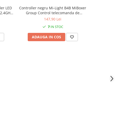
ler LED
Controller negru Mi-Light B4B MiBoxer
Buton Mi-Li
 2.4GHz
Group Control telecomanda de
comutare r
pentru
perete,DIM+RGB+CCT
147,90 Lei
LED 2 în
7
IN STOC
ADAUGA IN COS
ADAU