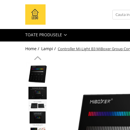
Toate Produsele
Becuri
TOATE PRODUSELE
Becuri LED
Tuburi LED
Home /
Lampi /
Controller Mi-Light B3 MiBoxer Group C
Tablouri electrice
Tablouri metalice
Dulapuri metalice
Tablouri din plastic
Tablouri organizare de santier
Accesorii tablouri electrice
Aparataj tablouri electrice
Sigurante automate
Sigurante fuzibile