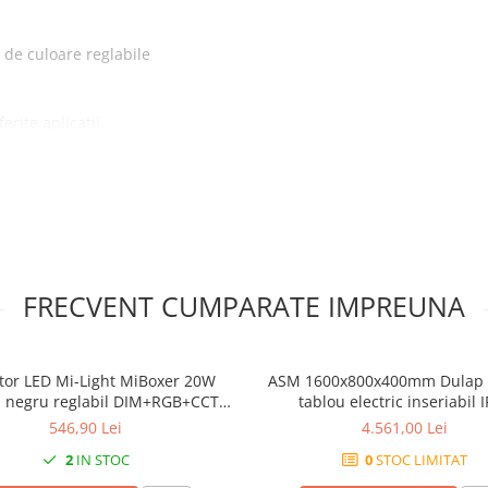
 de culoare reglabile
erite aplicații
controlere
 și luminați-vă după cum
dezactivat
FRECVENT CUMPARATE IMPREUNA
u sunete diferite (glisorul
i si zdrobire
ctor LED Mi-Light MiBoxer 20W
ASM 1600x800x400mm Dulap 
n negru reglabil DIM+RGB+CCT
tablou electric inseriabil 
FUTT04 2.4GHz 16 milioane de
546,90 Lei
4.561,00 Lei
, ajustare intensitate lumina si
2
IN STOC
0
STOC LIMITAT
ratura de culoare, saturatie
culoare si control 30m