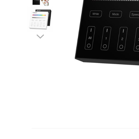
Contactoare si relee
Intrerupatoare pentru tablouri
electrice
Alte aparataje
Lampi
Industriale
Proiectoare
Stradale
Aplice si plafoniere
Panouri LED
Spoturi
Accesorii lampi
Distribuie
Banda led si accesorii
pe
Facebook
Prelungitoare
Prelungitoare casnice