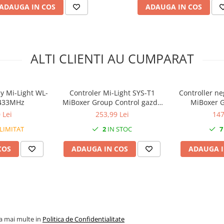
ADAUGA IN COS
ADAUGA IN COS
ALTI CLIENTI AU CUMPARAT
y Mi-Light WL-
Controler Mi-Light SYS-T1
Controller ne
 433MHz
MiBoxer Group Control gazdă
MiBoxer G
cu 1 canal pentru lumini de
telec
 Lei
253,99 Lei
147
sistem SYS de 24 V
perete,
LIMITAT
2
IN STOC
7
COS
ADAUGA IN COS
ADAUGA I
la mai multe in
Politica de Confidentialitate