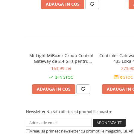
- Transmisia puterii: 6dBm
ADAUGA IN COS
- RF: 2,4 GHz
- Distanta de inspectie: 30 m
- Frecventa de transmisie: 2400-2483,5 MHz
- Metoda de modulare: GFSK
- Temperatura de functionare: -10-40°C
Mi-Light MiBoxer Group Control
Controler Gatewa
Gateway de 2,4 GHz pentru
433 LoRa
controlul zonei Smartlife
163,99 Lei
273,90
gateway WL-Box2
5
IN STOC
0
STOC 
ADAUGA IN COS
ADAUGA IN 
Newsletter
Nu rata ofertele si promotiile noastre
Vreau sa primesc newsletter cu promotiile magazinului. Af