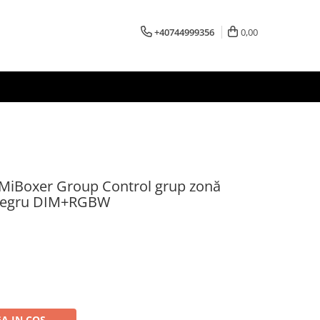
+40744999356
0,00
3 MiBoxer Group Control grup zonă
 negru DIM+RGBW
A IN COS