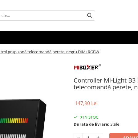
ontrol grup zonă telecomandă perete, negru DIM+RGBW
Controller Mi-Light B
telecomandă perete,
147,90 Lei
7
IN STOC
Durata de livrare:
3 zile
ADAUG