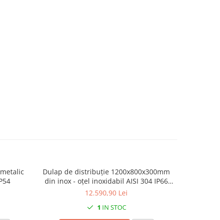
metalic
Dulap de distribuție 1200x800x300mm
ASM 1200
IP54
din inox - oțel inoxidabil AISI 304 IP66
IK10 cu placă de montare
12.590,90 Lei
1
IN STOC