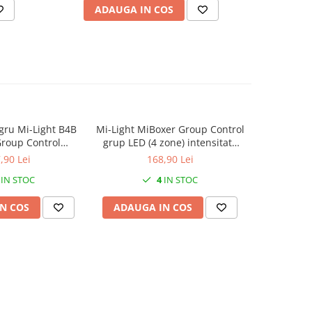
ADAUGA IN COS
AD
gru Mi-Light B4B
Mi-Light MiBoxer Group Control
Controle
roup Control
grup LED (4 zone) intensitate
Group Co
omanda de
lumina control zone
tele
,90 Lei
168,90 Lei
DIM+RGB+CCT
telecomandă albă T1
DIM
IN STOC
4
IN STOC
N COS
ADAUGA IN COS
ADAUG