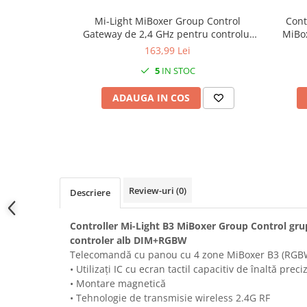
Prelungitoare pe tambur
Mi-Light MiBoxer Group Control
Cont
Prelungitoare industriale
Gateway de 2,4 GHz pentru controlul
MiBox
zonei Smartlife gateway WL-Box2
163,99 Lei
Distribuitoare de curent
5
IN STOC
Cleme
Cleme pe sina DIN
ADAUGA IN COS
Cleme diverse
Papuci si mufe
Doze electrice
Doze aplicate
Review-uri
(0)
Doze din plastic
Descriere
Doze aluminiu
Controller Mi-Light B3 MiBoxer Group Control gr
Doze incastrate
controler alb DIM+RGBW
Prize si fise trifazice
Telecomandă cu panou cu 4 zone MiBoxer B3 (RGB
Trasee electrice
• Utilizați IC cu ecran tactil capacitiv de înaltă preci
• Montare magnetică
Canal cablu plastic PVC
• Tehnologie de transmisie wireless 2.4G RF
Canal cablu metalic perforat