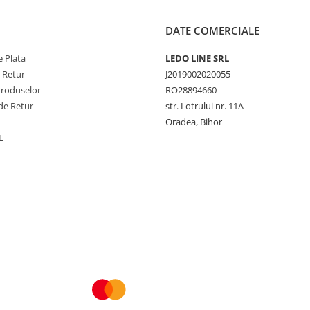
DATE COMERCIALE
 Plata
LEDO LINE SRL
e Retur
J2019002020055
Produselor
RO28894660
de Retur
str. Lotrului nr. 11A
Oradea, Bihor
L