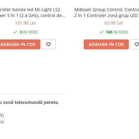
roller banda led Mi-Light LS2
MiBoxer Group Control, Contro
er 5 în 1 (2,4 GHz), control de
2 în 1 Controler zonă grup LED
zonă 15A maxim 30m
FUT035S+ 12-24V 12A CCT și 
101,90 Lei
63,90 Lei
bandă LED Controler de bandă 
3
IN STOC
165
IN STOC
1 RF (2.4GHz)
ADAUGA IN COS
ADAUGA IN COS
up zonă telecomandă perete,
W)
zie