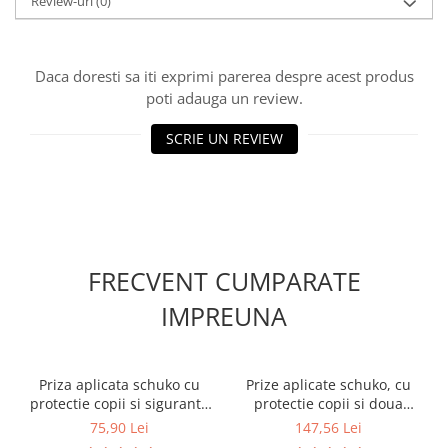
Review-uri
(0)
Daca doresti sa iti exprimi parerea despre acest produs
poti adauga un review.
SCRIE UN REVIEW
FRECVENT CUMPARATE
IMPREUNA
Priza aplicata schuko cu
Prize aplicate schuko, cu
protectie copii si siguranta
protectie copii si doua
1P C 16A 130x87mm IP20
sigurante 1 pol 16A IP20
75,90 Lei
147,56 Lei
230V AC 50/60Hz