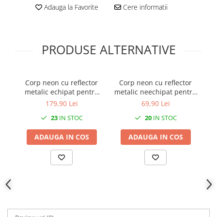
Adauga la Favorite
Cere informatii
PRODUSE ALTERNATIVE
Corp neon cu reflector
Corp neon cu reflector
metalic echipat pentru
metalic neechipat pentru
pe
tub fluorescent T8 G13
tub LED T8 G13 1x120cm
179,90 Lei
69,90 Lei
2x36W IP21 1200mm
230V IP21 alimentare la
23
IN STOC
20
IN STOC
un capat
ADAUGA IN COS
ADAUGA IN COS