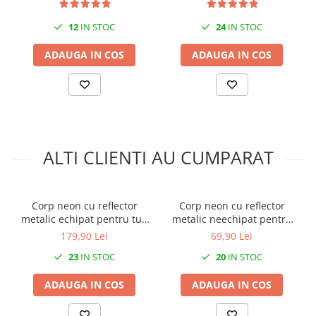
12
IN STOC
24
IN STOC
ADAUGA IN COS
ADAUGA IN COS
ALTI CLIENTI AU CUMPARAT
Corp neon cu reflector
Corp neon cu reflector
metalic echipat pentru tub
metalic neechipat pentru
fluorescent T8 G13 2x36W
tub LED T8 G13 1x120cm
179,90 Lei
69,90 Lei
IP21 1200mm
230V IP21 alimentare la un
23
IN STOC
20
IN STOC
capat
ADAUGA IN COS
ADAUGA IN COS