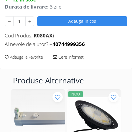
Durata de livrare:
3 zile
Adauga in cos
Cod Produs:
R080AXi
Ai nevoie de ajutor?
+40744999356
Adauga la Favorite
Cere informatii
Produse Alternative
NOU
N