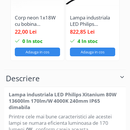
Corp neon 1x18W
Lampa industriala
La
cu bobina
LED Philips
LE
electromagnetica
Xitanium 150W
X
22,00 Lei
822,85 Lei
82
tip FIA
25500lm 170lm/W
2
0
In stoc
4
In stoc
4000K 285mm IP65
4
dimabila 5 ani
di
Adauga in cos
Adauga in cos
garantie
ga
Descriere
Lampa industriala LED Philips Xitanium 80W
13600lm 170lm/W 4000K 240mm IP65
dimabila
Printre cele mai bune caracteristici ale acestei
lampi se numara eficienta luminoasa de 170
lumeni
/W
, conform careia aceasta