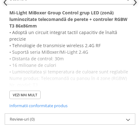
Mi-Light MiBoxer Group Control grup LED (zonă)
luminozitate telecomandă de perete + controler RGBW
T3 86x86mm
• Adoptă un circuit integrat tactil capacitiv de înaltă
precizie
• Tehnologie de transmisie wireless 2.4G RF
• Suportă seria MiBoxer/Mi-Light 2.4G
• Distanta de control: 30m
• 16 milioane de culori
• Luminozitatea și temperatura de culoare sunt reglabile
Nume produs: Telecomandă cu panou în 4 zone (RGBW)
Nr. model: T3
Tensiune de lucru: AC100 ~ 240V
VEZI MAI MULT
Consum de energie în standby: 0,15 W
Putere de transmisie: 6dBm
Informatii conformitate produs
RF: 2,4 GHz
Distanta de control: 30 m
Review-uri
(0)
Frecvența de transmisie: 2400-2483,5 MHz
Metoda de modulare: GFSK
Temperatura de lucru: -10~40°C