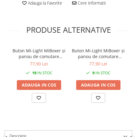
Adauga la Favorite
Cere informatii
PRODUSE ALTERNATIVE
Buton Mi-Light MiBoxer și
Buton Mi-Light MiBoxer și
panou de comutare
panou de comutare
t
rotativ Telecomandă LED
rotativ Telecomandă LED
te
77,90 Lei
77,90 Lei
albă K1
neagră K1 wireless
19
IN STOC
9
IN STOC
maxim 30m
ADAUGA IN COS
ADAUGA IN COS
Descriere