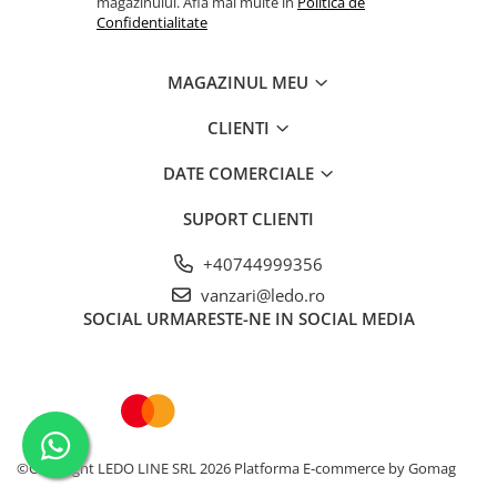
magazinului. Afla mai multe in
Politica de
Economie de energie
: Utilizează tehnologia LED
Confidentialitate
pentru a economisi energie și a reduce costurile de
electricitate.
Longevitate
: Design robust și materiale de calitate
MAGAZINUL MEU
superioară asigură durabilitatea și fiabilitatea
produsului pe termen lung.
CLIENTI
DATE COMERCIALE
SUPORT CLIENTI
+40744999356
vanzari@ledo.ro
SOCIAL
URMARESTE-NE IN SOCIAL MEDIA
©Copyright LEDO LINE SRL 2026
Platforma E-commerce by Gomag