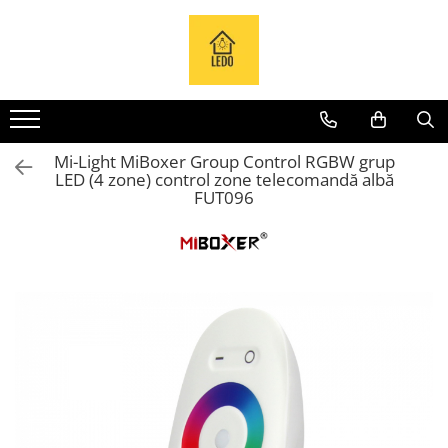
Toate Produsele
Becuri
Becuri LED
Mi-Light MiBoxer Group Control RGBW grup
Tuburi LED
LED (4 zone) control zone telecomandă albă
Tablouri electrice
FUT096
Tablouri metalice
Dulapuri metalice
Tablouri din plastic
Tablouri organizare de santier
Accesorii tablouri electrice
Aparataj tablouri electrice
Sigurante automate
Sigurante fuzibile