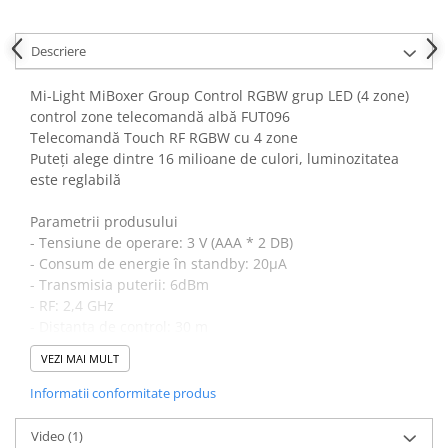
Canal cablu metalic din sarma
Descriere
Tuburi rigide din plastic PVC
bergman
Mi-Light MiBoxer Group Control RGBW grup LED (4 zone)
Prize si fise electrice
control zone telecomandă albă FUT096
Telecomandă Touch RF RGBW cu 4 zone
Accesorii electrice
Puteți alege dintre 16 milioane de culori, luminozitatea
Produse noi
este reglabilă
Fotovoltaice
Intrerupatoarea industriale
Parametrii produsului
Sisteme de impamantare -
- Tensiune de operare: 3 V (AAA * 2 DB)
paratrasnet
- Consum de energie în standby: 20μA
- Transmisia puterii: 6dBm
- RF: 2,4 GHz
- Distanta de control: 30 m
- Frecventa de transmisie: 2400-2483,5 MHz
VEZI MAI MULT
- Metoda de modulare: GFSK
- Temperatura de functionare: -20~60°C
Informatii conformitate produs
Transformă-ți spațiul de locuit sau de lucru cu Mi-Light
MiBoxer Group Control RGBW, un controler LED avansat,
Video
(1)