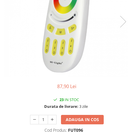
Contactoare si relee
Intrerupatoare pentru tablouri
electrice
Alte aparataje
Lampi
Industriale
Proiectoare
Stradale
Aplice si plafoniere
Panouri LED
87,90 Lei
Spoturi
23
IN STOC
Accesorii lampi
Durata de livrare:
3 zile
Banda led si accesorii
Prelungitoare
ADAUGA IN COS
Prelungitoare casnice
Cod Produs:
FUT096