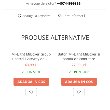
Prelungitoare pe tambur
Ai nevoie de ajutor?
+40744999356
Prelungitoare industriale
Adauga la Favorite
Cere informatii
Distribuitoare de curent
Cleme
Cleme pe sina DIN
PRODUSE ALTERNATIVE
Cleme diverse
Papuci si mufe
Mi-Light MiBoxer Group
Buton Mi-Light MiBoxer și
Doze electrice
Control Gateway de 2,4
panou de comutare
Li
Doze aplicate
GHz pentru controlul
rotativ Telecomandă LED
163,99 Lei
77,90 Lei
zonei Smartlife gateway
albă K1
DI
Doze din plastic
5
IN STOC
19
IN STOC
WL-Box2
Doze aluminiu
ADAUGA IN COS
ADAUGA IN COS
Doze incastrate
Prize si fise trifazice
Trasee electrice
Canal cablu plastic PVC
Canal cablu metalic perforat