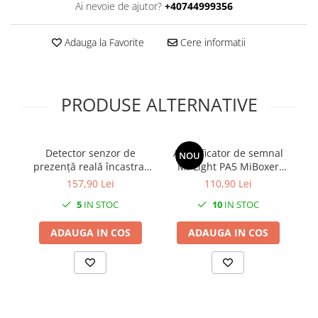
Ai nevoie de ajutor?
+40744999356
Adauga la Favorite
Cere informatii
PRODUSE ALTERNATIVE
Detector senzor de
Amplificator de semnal
NOU
prezență reală încastrat
Mi-Light PA5 MiBoxer
il
360° 110-240V AC,
pentru iluminare LED de
34
157,90 Lei
110,90 Lei
detector de mișcare
înaltă performanță cu 5
5
IN STOC
10
IN STOC
24GHz 1200W ohmic
canale Group Control
t
reglabil IP54
ADAUGA IN COS
ADAUGA IN COS