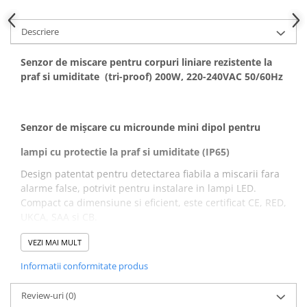
Descriere
Senzor de miscare pentru corpuri liniare rezistente la
praf si umiditate (tri-proof) 200W, 220-240VAC 50/60Hz
Senzor de mișcare cu microunde mini dipol pentru
lampi cu protectie la praf si umiditate (IP65)
Design patentat pentru detectarea fiabila a miscarii fara
alarme false, potrivit pentru instalare in lampi LED.
Compact ca dimensiune si eficient, este certificat CE, RED,
UKCA, SAA si CB.
Caracteristicile produsului
VEZI MAI MULT
Mini antenă cu microunde dipol patentată pentru
lampă industriala de tavan.
Informatii conformitate produs
Dimensiune compactă care nu afectează distribuția
luminii.
Review-uri
(0)