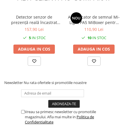
mișcare.
Reglare în 2 trepte: Nu este disponibil
Detector senzor de
Amplificator de semnal Mi-
Reglare în 3 trepte: Nu este disponibil
NOU
prezență reală încastrat
Light PA5 MiBoxer pentru
Controlul senzorului de lumină: Nu este disponibil
360° 110-240V AC, detector
iluminare LED de înaltă
157,90 Lei
110,90 Lei
Prioritate luminozitate: Nu este disponibil
de mișcare 24GHz 1200W
performanță cu 5 canale
5
IN STOC
10
IN STOC
ohmic reglabil IP54
Group Control
ADAUGA IN COS
ADAUGA IN COS
Newsletter
Nu rata ofertele si promotiile noastre
Vreau sa primesc newsletter cu promotiile
magazinului. Afla mai multe in
Politica de
Confidentialitate