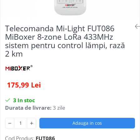
Telecomanda Mi-Light FUT086
MiBoxer 8-zone LoRa 433MHz
sistem pentru control lămpi, rază
2 km
175,99 Lei
3
In stoc
Durata de livrare:
3 zile
Adauga in cos
Cod Produs:
FUT086