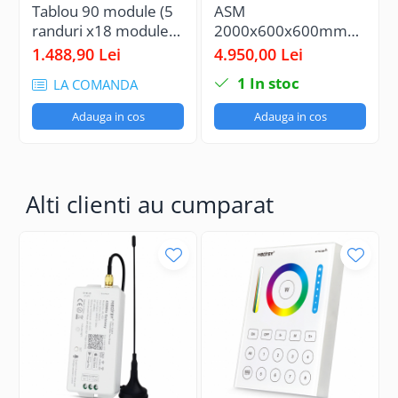
Tablou 90 module (5
ASM
randuri x18 module)
2000x600x600mm
63A dulap de
Dulap metalic tablou
1.488,90 Lei
4.950,00 Lei
distribuție metalic
electric inseriabil IP54
1
In stoc
LA COMANDA
aplicat IP30
dimensiuni
Adauga in cos
Adauga in cos
800x450mm
Alti clienti au cumparat