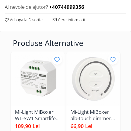
Ai nevoie de ajutor?
+40744999356
Adauga la Favorite
Cere informatii
Produse Alternative
Mi-Light MiBoxer
Mi-Light MiBoxer
Mi
WL-SW1 Smartlife
alb-touch dimmer
G
Switch Comutator
variator
G
109,90 Lei
66,90 Lei
16