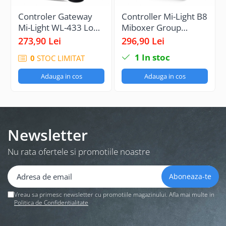
Controler Gateway
Controller Mi-Light B8
Mi-Light WL-433 LoRa
Miboxer Group
433MHz
Control luminozitate,
273,90 Lei
296,90 Lei
telecomandă cu 8
1
In stoc
0
STOC LIMITAT
zone montată pe
perete, controler alb
Adauga in cos
Adauga in cos
pentru temperatura
culorii DIM+RGB+CCT
Newsletter
Nu rata ofertele si promotiile noastre
Vreau sa primesc newsletter cu promotiile magazinului. Afla mai multe in
Politica de Confidentialitate