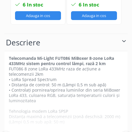
inteligent Tuya
telecomandă DIM
G
6
In stoc
6
In stoc
WiFi+2.4G RF switch
FUT087
co
Sm
Adauga in cos
Adauga in cos
W
Descriere
Telecomanda Mi-Light FUT086 MiBoxer 8-zone LoRa
433MHz sistem pentru control lămpi, rază 2 km
FUT086 8 zone LoRa 433MHz raza de acțiune a
telecomenzii 2km
• LoRa Spread Spectrum
• Distanța de control: 50 m (Lămpi 0,5 m sub apă)
• Controlați pornirea/oprirea luminilor din seria MiBoxer
LoRa 433, culoarea RGB, saturația temperaturii culorii și
luminozitatea
Tehnologia modem LoRa SPSP
Distanța maximă a telecomenzii (zonă deschisă: 2000 m)
(Lămpi 0,5 m sub apă: 50 m)