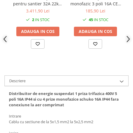
pentru santier 32A 22kW
monofazic 3 poli 16A CEE
IP44 intrare cablu H07RN-
la monofazic schuko 16A
tr
3.411,90 Lei
185,90 Lei
F 5G6 2m fisa 5 poli 6h
IP44
pr
2
IN STOC
45
IN STOC
32A iesire 1x priza CEE 5
po
poli 16A , 1 x priza CEE 5
sc
ADAUGA IN COS
ADAUGA IN COS
poli 32A si 4 prize schuko
IP44
Descriere
Distribuitor de energie suspendat 1 priza trifazica 400V 5
poli 16A IP44 si cu 4 prize monofazice schuko 16A IP44 fara
conexiune la aer comprimat
Intrare
Cablu cu sectiune de la 5x1,5 mm2 la 5x2,5 mm2
Ieșire