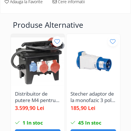
Adauga la Favorite
Cere informatii
Produse Alternative
Distribuitor de
Stecher adaptor de
Pr
putere M4 pentru
la monofazic 3 poli
D
santier 32A 22kW
16A CEE la
sa
3.599,90 Lei
185,90 Lei
3.
IP44 intrare cablu
monofazic schuko
m
H07RN-F 5G6 2m
16A IP44
16
1
In stoc
45
In stoc
fisa 5 poli 6h 32A
tr