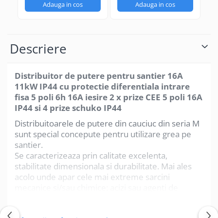
iesire 2x prize CEE 5
16
Adauga in cos
Adauga in cos
poli 16A , 1 x priza
tr
CEE 5 poli 32A si 3
32
prize schuko IP44
po
I
Descriere
Distribuitor de putere pentru santier 16A
11kW IP44 cu protectie diferentiala intrare
fisa 5 poli 6h 16A iesire 2 x prize CEE 5 poli 16A
IP44 si 4 prize schuko IP44
Distribuitoarele de putere din cauciuc din seria M
sunt special concepute pentru utilizare grea pe
santier.
Se caracterizeaza prin calitate excelenta,
stabilitate dimensionala si durabilitate. Mai ales
acolo unde apar cele mai extreme sarcini
mecanice si/sau chimice: acizi sau agenti de
curatare agresivi, forte mecanice mari, conditii de
Vezi mai mult
temperatura cele mai variate sau similare. Chiar si