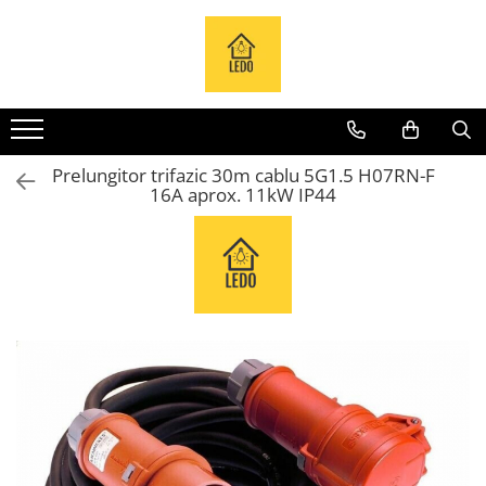
Toate Produsele
Becuri
Becuri LED
Prelungitor trifazic 30m cablu 5G1.5 H07RN-F
Tuburi LED
16A aprox. 11kW IP44
Tablouri electrice
Tablouri metalice
Dulapuri metalice
Tablouri din plastic
Tablouri organizare de santier
Accesorii tablouri electrice
Aparataj tablouri electrice
Sigurante automate
Sigurante fuzibile