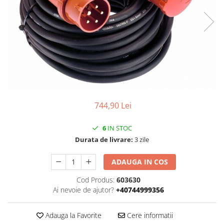
Contactoare si relee
Intrerupatoare pentru tablouri
electrice
Alte aparataje
Lampi
Industriale
Proiectoare
744,90 Lei
Stradale
Aplice si plafoniere
6
IN STOC
Durata de livrare:
3 zile
Panouri LED
Spoturi
ADAUGA IN COS
Accesorii lampi
Cod Produs:
603630
Banda led si accesorii
Ai nevoie de ajutor?
+40744999356
Prelungitoare
Prelungitoare casnice
Adauga la Favorite
Cere informatii