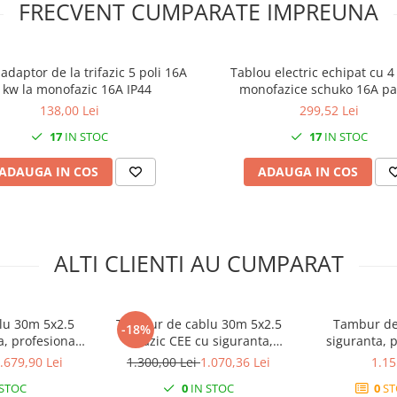
FRECVENT CUMPARATE IMPREUNA
adaptor de la trifazic 5 poli 16A
Tablou electric echipat cu 4
1kw la monofazic 16A IP44
monofazice schuko 16A p
organizare de santier cu sigur
138,00 Lei
299,52 Lei
17
IN STOC
17
IN STOC
ADAUGA IN COS
ADAUGA IN COS
ALTI CLIENTI AU CUMPARAT
lu 30m 5x2.5
Tambur de cablu 30m 5x2.5
Tambur de
-18%
a, profesional
trifazic CEE cu siguranta,
siguranta, 
4
profesional IP44
5x2
.679,90 Lei
1.300,00 Lei
1.070,36 Lei
1.15
 STOC
0
IN STOC
0
ST