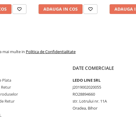
COS
ADAUGA IN COS
ADAUGA I
la mai multe in
Politica de Confidentialitate
DATE COMERCIALE
 Plata
LEDO LINE SRL
e Retur
J2019002020055
Produselor
RO28894660
de Retur
str. Lotrului nr. 11A
Oradea, Bihor
L