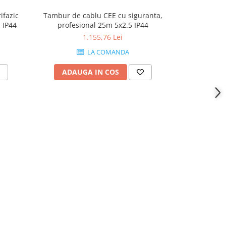
ifazic
Tambur de cablu CEE cu siguranta,
Tambur de ca
CEE cu siguranta, profesional IP44
profesional 25m 5x2.5 IP44
1.155,76 Lei
LA COMANDA
ADAUGA IN COS
ADAU