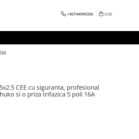
+40744999356
0,00
 16A
x2.5 CEE cu siguranta, profesional
huko si o priza trifazica 5 poli 16A