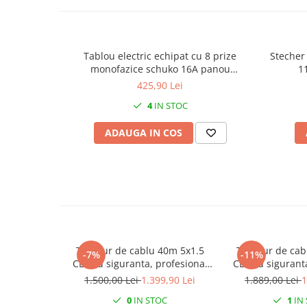
Canal cablu metalic din sarma
Tuburi rigide din plastic PVC
bergman
Tablou electric echipat cu 8 prize
Stecher 
monofazice schuko 16A panou
1
Prize si fise electrice
organizare de santier cu sigurante IP44
425,90 Lei
Accesorii electrice
4
IN STOC
Produse noi
Fotovoltaice
ADAUGA IN COS
Intrerupatoarea industriale
Sisteme de impamantare -
paratrasnet
Tambur de cablu 40m 5x1.5
Tambur de cab
-7%
-11%
CEE cu siguranta, profesional
CEE cu sigurant
IP44
IP4
1.500,00 Lei
1.399,90 Lei
1.889,00 Lei
1
0
IN STOC
1
IN