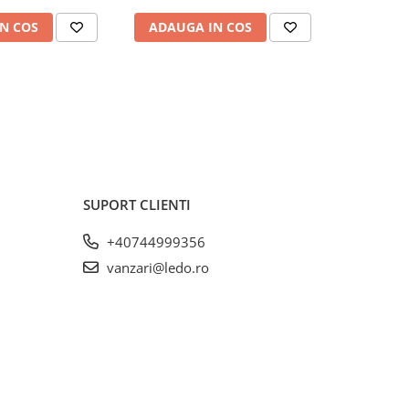
N COS
ADAUGA IN COS
ADAUG
SUPORT CLIENTI
+40744999356
vanzari@ledo.ro