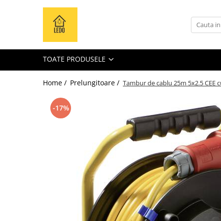
Toate Produsele
Becuri
TOATE PRODUSELE
Becuri LED
Tuburi LED
Home /
Prelungitoare /
Tambur de cablu 25m 5x2.5 CEE cu s
Tablouri electrice
-17%
Tablouri metalice
Dulapuri metalice
Tablouri din plastic
Tablouri organizare de santier
Accesorii tablouri electrice
Aparataj tablouri electrice
Sigurante automate
Sigurante fuzibile