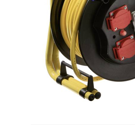
Contactoare si relee
Intrerupatoare pentru tablouri
electrice
Alte aparataje
Lampi
Industriale
Proiectoare
Stradale
Aplice si plafoniere
Panouri LED
Spoturi
Accesorii lampi
Distribuie
Banda led si accesorii
pe
Facebook
Prelungitoare
Prelungitoare casnice