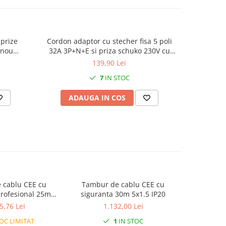
 prize
Cordon adaptor cu stecher fisa 5 poli
Cordon p
anou
32A 3P+N+E si priza schuko 230V cu
H07RN-F
ante IP54
capac cauciucata 16A IP44
230V IP54
139,90 Lei
7
IN STOC
ADAUGA IN COS
AD
 cablu CEE cu
Tambur de cablu CEE cu
Tambur d
-19%
profesional 25m
siguranta 30m 5x1.5 IP20
trifazic
.5 IP44
5,76 Lei
1.132,00 Lei
1.050,
OC LIMITAT
1
IN STOC