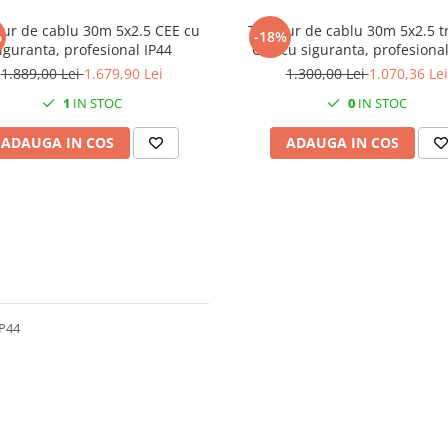
ur de cablu 30m 5x2.5 CEE cu
Tambur de cablu 30m 5x2.5 tr
%
-18%
siguranta, profesional IP44
1.889,00 Lei
1.679,90 Lei
1.300,00 Lei
1.070,36 Lei
1
IN STOC
0
IN STOC
ADAUGA IN COS
ADAUGA IN COS
IP44