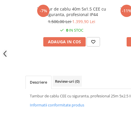
Prelungitoare pe tambur
Tambur de cablu 40m 5x1.5 CEE cu
Tamb
-7%
-11
Prelungitoare industriale
siguranta, profesional IP44
1.500,00 Lei
1.399,90 Lei
Distribuitoare de curent
0
IN STOC
Cleme
Cleme pe sina DIN
ADAUGA IN COS
Cleme diverse
Papuci si mufe
Doze electrice
Doze aplicate
Review-uri
(0)
Doze din plastic
Descriere
Doze aluminiu
Tambur de cablu CEE cu siguranta, profesional 25m 5x2.5 
Doze incastrate
Informatii conformitate produs
Prize si fise trifazice
Trasee electrice
Canal cablu plastic PVC
Canal cablu metalic perforat