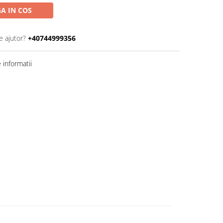
A IN COS
e ajutor?
+40744999356
informatii