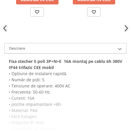
Descriere
Fisa stecher 5 poli 3P+N+E 16A montaj pe cablu 6h 380V
IP44 trifazic CEE mobil
• Opțiune de instalare rapidă,
• Număr de poli: 5
• Tensiune de operare: 400V AC
• Frecventa: 50-60 Hz.
• Curent: 16A
• pozitie impamantare =6h
• Material: PA6
• Fără halogen
• Protectie IP: IP44
• Conexiune cu șuruburi