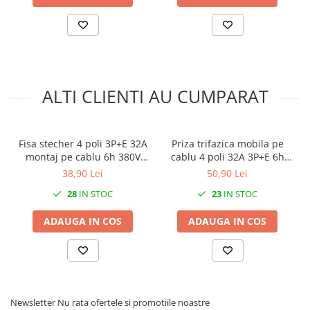
conectarea echipamentelor trifazice într-un mod simplu
și profesional
.
ALTI CLIENTI AU CUMPARAT
Fisa stecher 4 poli 3P+E 32A
Priza trifazica mobila pe
montaj pe cablu 6h 380V
cablu 4 poli 32A 3P+E 6h
IP44 trifazic CEE mobil
CEE 380V IP44
38,90 Lei
50,90 Lei
28
IN STOC
23
IN STOC
ADAUGA IN COS
ADAUGA IN COS
Newsletter
Nu rata ofertele si promotiile noastre