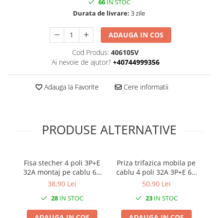
66
IN STOC
Durata de livrare:
3 zile
ADAUGA IN COS
Cod Produs:
406105V
Ai nevoie de ajutor?
+40744999356
Adauga la Favorite
Cere informatii
PRODUSE ALTERNATIVE
Fisa stecher 4 poli 3P+E
Priza trifazica mobila pe
32A montaj pe cablu 6h
cablu 4 poli 32A 3P+E 6h
380V IP44 trifazic CEE
CEE 380V IP44
I
38,90 Lei
50,90 Lei
mobil
28
IN STOC
23
IN STOC
ADAUGA IN COS
ADAUGA IN COS