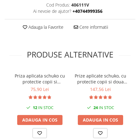
Cod Produs:
406111V
Ai nevoie de ajutor?
+40744999356
Adauga la Favorite
Cere informatii
PRODUSE ALTERNATIVE
Priza aplicata schuko cu
Prize aplicate schuko, cu
Pr
protectie copii si
protectie copii si doua
siguranta 1P C 16A
sigurante 1 pol 16A IP20
75,90 Lei
147,56 Lei
130x87mm IP20 230V AC
50/60Hz
12
IN STOC
24
IN STOC
ADAUGA IN COS
ADAUGA IN COS