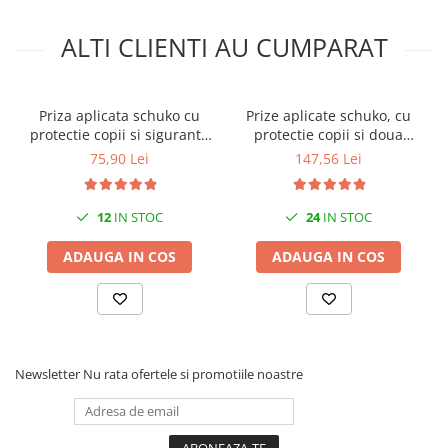
ALTI CLIENTI AU CUMPARAT
Priza aplicata schuko cu
Prize aplicate schuko, cu
protectie copii si siguranta
protectie copii si doua
1P C 16A 130x87mm IP20
sigurante 1 pol 16A IP20
75,90 Lei
147,56 Lei
230V AC 50/60Hz
12
IN STOC
24
IN STOC
ADAUGA IN COS
ADAUGA IN COS
Newsletter
Nu rata ofertele si promotiile noastre