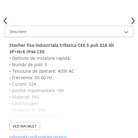
Descriere
Stecher fisa industriala trifazica CEE 5 poli 32A 6h
3P+N+E IP44 CEE
• Opțiune de instalare rapidă,
• Număr de poli: 5
• Tensiune de operare: 400V AC
• Frecventa: 50-60 Hz.
• Curent: 32A
• pozitie impamantare =6h
• Material: PA6
• Fără halogen
• Protectie IP: IP44
• Conexiune cu șuruburi
• Contacte: alamă
VEZI MAI MULT
• Dimensiunile firelor conectabile: răsucite / flexibile 2.5-6
mm²
Informatii conformitate produs