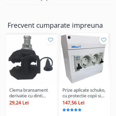
impamantare)
PE
Frecvent cumparate impreuna
Clema bransament
Prize aplicate schuko,
derivatie cu dinti
cu protectie copii si
cablu aerian 16-95/ 4-
doua sigurante 1 pol
29,24 Lei
147,56 Lei
35mm² 1kV
16A IP20