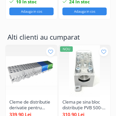
10
In stoc
24
In stoc
Adauga in cos
Adauga in cos
Alti clienti au cumparat
NOU
Cleme de distributie
Clema pe sina bloc
derivatie pentru
distribuție PVB 500-
conexiuni trifazice
4/4 500A 1x150-
339,90 Lei
310,90 Lei