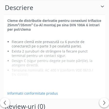
Descriere
Cleme de distributie derivatie pentru conexiuni trifazice
25mm²/35mm² Cu-Al montaj pe sina DIN 100A 6 intrari
per pol/clema
Fiecare clemă este prevazută cu 6 puncte de
conectare(3 pe o parte 3 pe cealaltă parte).
Exista 2 șuruburi de strângere la fiecare punct
terminal pentru un contact sigur.
Design C (sigur pentru degete pe toate părțile), la
atingere directă.
Tensiune nominală: AC 400 V (conform VDE 0613 /
EN 60998)
Pentru montare rapidă pe șine DIN omega 35 mm
Curent nominal: 100A (Al) si 130A (Cu)
Vezi mai mult
Culori
:
Informatii conformitate produs
3 cleme gri pentru fiecare fază (
R S T sau L1 L2 L3
)
1 clemă albastră pentru nul de lucru
N
Review-uri
(0)
1 clemă verde pentru nul de protecție(