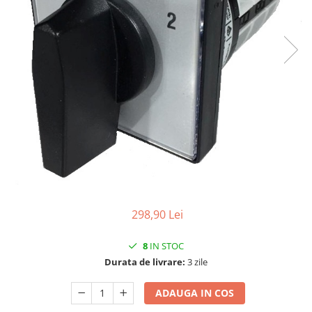
298,90 Lei
8
IN STOC
Durata de livrare:
3 zile
ADAUGA IN COS