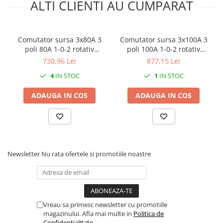
ALTI CLIENTI AU CUMPARAT
Comutator sursa 3x80A 3
Comutator sursa 3x100A 3
poli 80A 1-0-2 rotativ
poli 100A 1-0-2 rotativ
modular montare pe sina
modular montare pe sina
730,96 Lei
877,15 Lei
4
IN STOC
1
IN STOC
ADAUGA IN COS
ADAUGA IN COS
Newsletter
Nu rata ofertele si promotiile noastre
Vreau sa primesc newsletter cu promotiile
magazinului. Afla mai multe in
Politica de
Confidentialitate