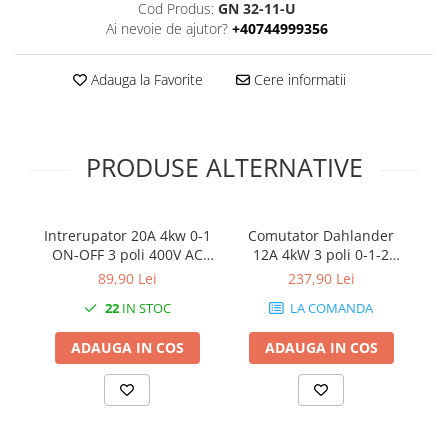
Cod Produs:
GN 32-11-U
Ai nevoie de ajutor?
+40744999356
Adauga la Favorite
Cere informatii
PRODUSE ALTERNATIVE
Intrerupator 20A 4kw 0-1
Comutator Dahlander
ON-OFF 3 poli 400V AC
12A 4kW 3 poli 0-1-2
IP65 industrial aplicat
industrial cu came PACO
în
89,90 Lei
237,90 Lei
casetat
rotativ IP40
ro
22
IN STOC
LA COMANDA
ADAUGA IN COS
ADAUGA IN COS