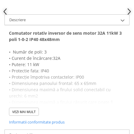
Descriere
Comutator rotativ inversor de sens motor 32A 11kW 3
poli 1-0-2 IP40 48x48mm
• Număr de poli: 3
• Curent de încărcare:32A
• Putere: 11 kW
• Protectie fata: IP40
• Protecție împotriva contactelor: IP00
• Dimensiunea panoului frontal: 65 x 65mm
• Dimensiunea maximă a firului solid conectabil cu
urechi: 6 mm2
• Dimensiunea maximă a firului răsucit care poate fi
conectat cu urechi: 4 mm2
VEZI MAI MULT
Acest întrerupător cu came este proiectat pentru
utilizarea în tablouri electrice și asigură întreruperea și
Informatii conformitate produs
conectarea sigură a circuitelor electrice. Are o capacitate
de curent nominală de 32A și are clasificarea de protecție